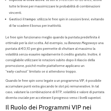
tutte le linee per massimizzare le probabilità di combinazioni
vincenti.
Gestisci il tempo
: utilizza le free spin in sessioni brevi, evitando
di far scadere il bonus per inattività.
Le free spin funzionano meglio quando la puntata predefinita è
ottimale per la slot scelta. Ad esempio, su
Bonanza Megaways
una
puntata di €0,10 per giro permette di sfruttare al massimo la
volatilità senza esaurire rapidamente il credito gratuito. Inoltre, è
consigliabile utilizzare le rotazioni subito dopo il rilascio della
promozione, poiché molte piattaforme applicano un
“early‑cashout” limitato se si attendono troppo.
Quando le free spin sono legate a un programma VIP, è possibile
accumulare punti extra giocando le slot più remunerative. In tal
caso, valutare la combinazione di RTP, volatilità e valore di puntata
diventa cruciale per accelerare il progresso verso i livelli superiori.
Il Ruolo dei Programmi VIP nei