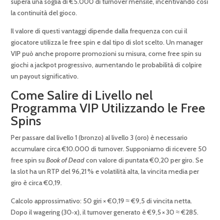
supera una soglia di €5.000 di turnover mensile, incentivando così
la continuità del gioco.
Il valore di questi vantaggi dipende dalla frequenza con cui il
giocatore utilizza le free spin e dal tipo di slot scelto. Un manager
VIP può anche proporre promozioni su misura, come free spin su
giochi a jackpot progressivo, aumentando le probabilità di colpire
un payout significativo.
Come Salire di Livello nel
Programma VIP Utilizzando le Free
Spins
Per passare dal livello 1 (bronzo) al livello 3 (oro) è necessario
accumulare circa €10.000 di turnover. Supponiamo di ricevere 50
free spin su
Book of Dead
con valore di puntata €0,20 per giro. Se
la slot ha un RTP del 96,21 % e volatilità alta, la vincita media per
giro è circa €0,19.
Calcolo approssimativo: 50 giri × €0,19 ≈ €9,5 di vincita netta.
Dopo il wagering (30‑x), il turnover generato è €9,5 × 30 ≈ €285.