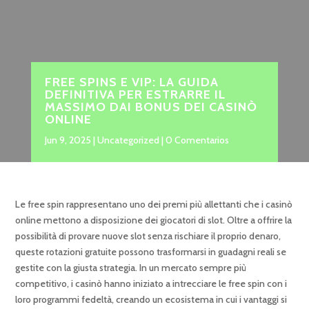
FREE SPINS E VIP: LA GUIDA
DEFINITIVA PER ESTRARRE IL
MASSIMO DAI BONUS DEI CASINÒ
ONLINE
Jun 9, 2025
Uncategorized
0 Comentarios
Le free spin rappresentano uno dei premi più allettanti che i casinò
online mettono a disposizione dei giocatori di slot. Oltre a offrire la
possibilità di provare nuove slot senza rischiare il proprio denaro,
queste rotazioni gratuite possono trasformarsi in guadagni reali se
gestite con la giusta strategia. In un mercato sempre più
competitivo, i casinò hanno iniziato a intrecciare le free spin con i
loro programmi fedeltà, creando un ecosistema in cui i vantaggi si