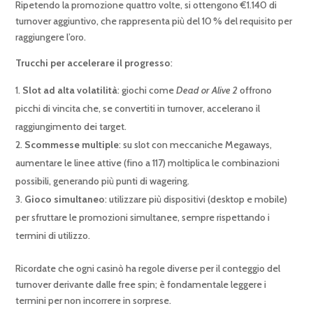
Ripetendo la promozione quattro volte, si ottengono €1.140 di
turnover aggiuntivo, che rappresenta più del 10 % del requisito per
raggiungere l’oro.
Trucchi per accelerare il progresso
:
Slot ad alta volatilità
: giochi come
Dead or Alive 2
offrono
picchi di vincita che, se convertiti in turnover, accelerano il
raggiungimento dei target.
Scommesse multiple
: su slot con meccaniche Megaways,
aumentare le linee attive (fino a 117) moltiplica le combinazioni
possibili, generando più punti di wagering.
Gioco simultaneo
: utilizzare più dispositivi (desktop e mobile)
per sfruttare le promozioni simultanee, sempre rispettando i
termini di utilizzo.
Ricordate che ogni casinò ha regole diverse per il conteggio del
turnover derivante dalle free spin; è fondamentale leggere i
termini per non incorrere in sorprese.