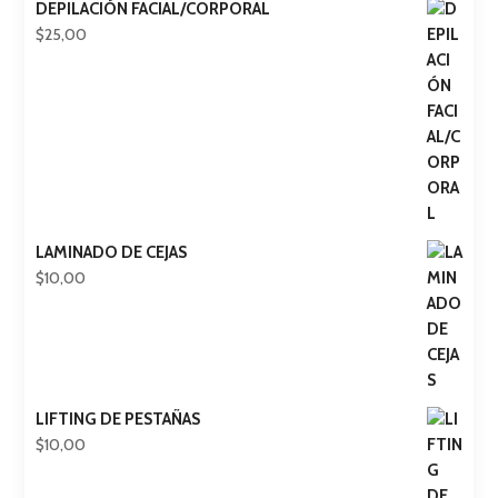
DEPILACIÓN FACIAL/CORPORAL
$
25,00
LAMINADO DE CEJAS
$
10,00
LIFTING DE PESTAÑAS
$
10,00