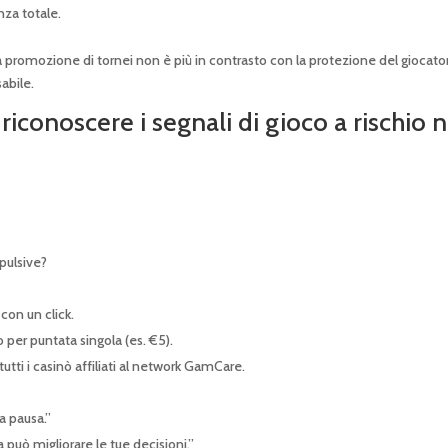
nza totale.
 promozione di tornei non è più in contrasto con la protezione del giocato
abile.
 riconoscere i segnali di gioco a rischio n
pulsive?
con un click.
per puntata singola (es. €5).
tutti i casinò affiliati al network GamCare.
a pausa.”
può migliorare le tue decisioni.”