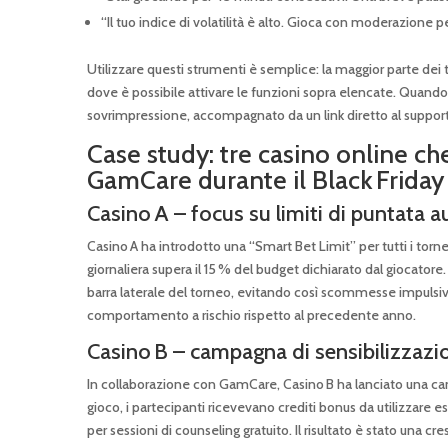
“Il tuo indice di volatilità è alto. Gioca con moderazione per 
Utilizzare questi strumenti è semplice: la maggior parte dei 
dove è possibile attivare le funzioni sopra elencate. Quando
sovrimpressione, accompagnato da un link diretto al suppo
Case study: tre casino online c
GamCare durante il Black Friday
Casino A – focus su limiti di puntata 
Casino A ha introdotto una “Smart Bet Limit” per tutti i tornei
giornaliera supera il 15 % del budget dichiarato dal giocatore
barra laterale del torneo, evitando così scommesse impulsive
comportamento a rischio rispetto al precedente anno.
Casino B – campagna di sensibilizzazi
In collaborazione con GamCare, Casino B ha lanciato una c
gioco, i partecipanti ricevevano crediti bonus da utilizzare e
per sessioni di counseling gratuito. Il risultato è stato una