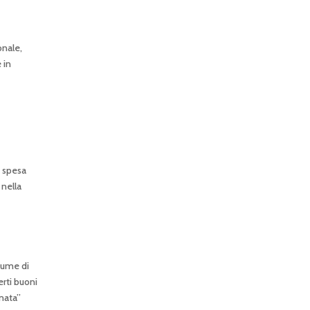
onale,
 in
a spesa
 nella
lume di
erti buoni
mmata”