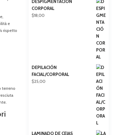
DESPIGMENTACIÓN
CORPORAL
$
18,00
e,
lità e
% rispetto
DEPILACIÓN
FACIAL/CORPORAL
$
25,00
o terreno
resciuta
nte.
ri
LAMINADO DE CEJAS