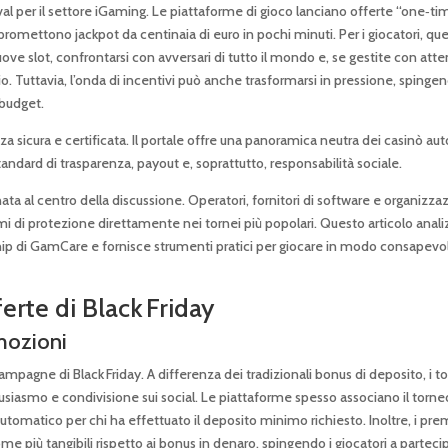
tival per il settore iGaming. Le piattaforme di gioco lanciano offerte “one‑t
e promettono jackpot da centinaia di euro in pochi minuti. Per i giocatori, qu
e slot, confrontarsi con avversari di tutto il mondo e, se gestite con att
 Tuttavia, l’onda di incentivi può anche trasformarsi in pressione, spingen
 budget.
 sicura e certificata. Il portale offre una panoramica neutra dei casinò auto
tandard di trasparenza, payout e, soprattutto, responsabilità sociale.
nata al centro della discussione. Operatori, fornitori di software e organizza
i protezione direttamente nei tornei più popolari. Questo articolo analiz
hip di GamCare e fornisce strumenti pratici per giocare in modo consapevo
erte di Black Friday
omozioni
mpagne di Black Friday. A differenza dei tradizionali bonus di deposito, i to
usiasmo e condivisione sui social. Le piattaforme spesso associano il torne
 automatico per chi ha effettuato il deposito minimo richiesto. Inoltre, i pre
me più tangibili rispetto ai bonus in denaro, spingendo i giocatori a parteci