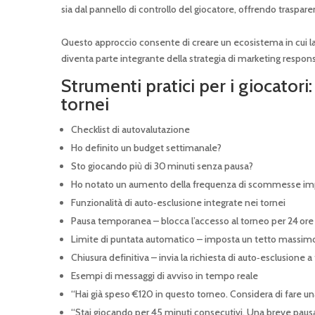
sia dal pannello di controllo del giocatore, offrendo traspare
Questo approccio consente di creare un ecosistema in cui la
diventa parte integrante della strategia di marketing respons
Strumenti pratici per i giocatori:
tornei
Checklist di autovalutazione
Ho definito un budget settimanale?
Sto giocando più di 30 minuti senza pausa?
Ho notato un aumento della frequenza di scommesse im
Funzionalità di auto‑esclusione integrate nei tornei
Pausa temporanea – blocca l’accesso al torneo per 24 ore 
Limite di puntata automatico – imposta un tetto massimo 
Chiusura definitiva – invia la richiesta di auto‑esclusione a 
Esempi di messaggi di avviso in tempo reale
“Hai già speso €120 in questo torneo. Considera di fare un
“Stai giocando per 45 minuti consecutivi. Una breve pausa 