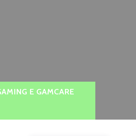
IGAMING E GAMCARE