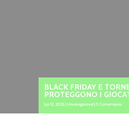
BLACK FRIDAY E TORN
PROTEGGONO I GIOCA
Jun 12, 2025
Uncategorized
0 Comentarios