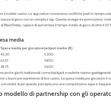
o con il mobile casino. Le app native consentono notifiche push in tempo real
lla stanza di gioco con un semplice tap. Questa sinergia tra promozione, mobi
e di Black Friday, capace di aumentare il tempo medio di gioco di oltre il 30 
spesa media
Spesa media per giocatore
Jackpot medio (€)
45,30
5 200
62,10
3 800
38,75
2 600
i, ma anche giochi tradizionali come blackjack e roulette stanno guadagnand
ve o buoni per esperienze di live casino. La spesa media per giocatore è c
sti a investire di più quando percepiscono una competizione equa e traspare
o modello di partnership con gli operato