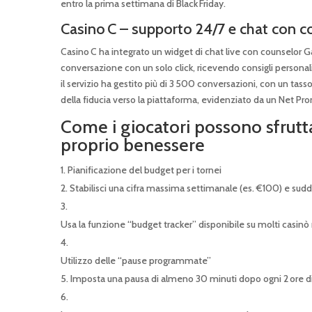
entro la prima settimana di Black Friday.
Casino C – supporto 24/7 e chat con co
Casino C ha integrato un widget di chat live con counselor G
conversazione con un solo click, ricevendo consigli personali
il servizio ha gestito più di 3 500 conversazioni, con un tas
della fiducia verso la piattaforma, evidenziato da un Net Pro
Come i giocatori possono sfrutt
proprio benessere
Pianificazione del budget per i tornei
Stabilisci una cifra massima settimanale (es. €100) e suddi
Usa la funzione “budget tracker” disponibile su molti casinò
Utilizzo delle “pause programmate”
Imposta una pausa di almeno 30 minuti dopo ogni 2 ore di