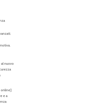
enza
vanzati.
emotiva.
e al nuovo
curezza
a
 online]
re e a
ienza