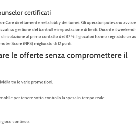
unselor certificati
amCare direttamente nella lobby dei tornei. Gli operatori potevano avviare
zzati su gestione del bankroll e impostazione di limiti. Durante il weekend d
so di risoluzione al primo contatto del 87 %. I giocatori hanno segnalato un
moter Score (NPS) migliorato di 12 punti.
are le offerte senza compromettere il
vidila tra le varie promozioni.
 mobile per tenere sotto controllo la spesa in tempo reale.
 gioco continuo.