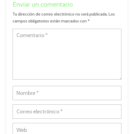
Enviar un comentario
Tu dirección de correo electrónico no será publicada.
Los
campos obligatorios están marcados con
*