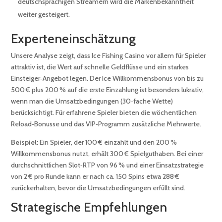
deutschsprachigen Streamern wird die Markenbekanntheit
weiter gesteigert.
Experteneinschätzung
Unsere Analyse zeigt, dass Ice Fishing Casino vor allem für Spieler
attraktiv ist, die Wert auf schnelle Geldflüsse und ein starkes
Einsteiger‑Angebot legen. Der Ice Willkommensbonus von bis zu
500 € plus 200 % auf die erste Einzahlung ist besonders lukrativ,
wenn man die Umsatzbedingungen (30‑fache Wette)
berücksichtigt. Für erfahrene Spieler bieten die wöchentlichen
Reload‑Bonusse und das VIP‑Programm zusätzliche Mehrwerte.
Beispiel:
Ein Spieler, der 100 € einzahlt und den 200 %
Willkommensbonus nutzt, erhält 300 € Spielguthaben. Bei einer
durchschnittlichen Slot‑RTP von 96 % und einer Einsatzstrategie
von 2 € pro Runde kann er nach ca. 150 Spins etwa 288 €
zurückerhalten, bevor die Umsatzbedingungen erfüllt sind.
Strategische Empfehlungen