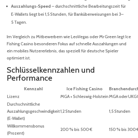
Auszahlungs‑Speed
– durchschnittliche Bearbeitungszeit für
E‑Wallets liegt bei 1,5 Stunden, für Banküberweisungen bei 3–
5 Tagen.
Im Vergleich zu Mitbewerbern wie LeoVegas oder Mr Green legt Ice
Fishing Casino besonderen Fokus auf schnelle Auszahlungen und
ein mobiles Nutzererlebnis, das speziell für deutsche Spieler
optimiert ist.
Schlüsselkennzahlen und
Performance
Kennzahl
Ice Fishing Casino
Branchendurch
Lizenz
MGA + Schleswig‑Holstein
MGA oder UKG
Durchschnittliche
Auszahlungsgeschwindigkeit
1,2 Stunden
1,5 Stunden
(E‑Wallet)
Willkommensbonus
200 % bis 500 €
150 % bis 300 
(Prozent)