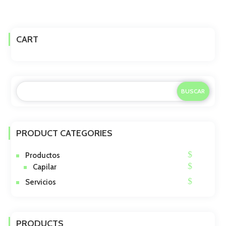
CART
PRODUCT CATEGORIES
Productos
Capilar
Servicios
PRODUCTS