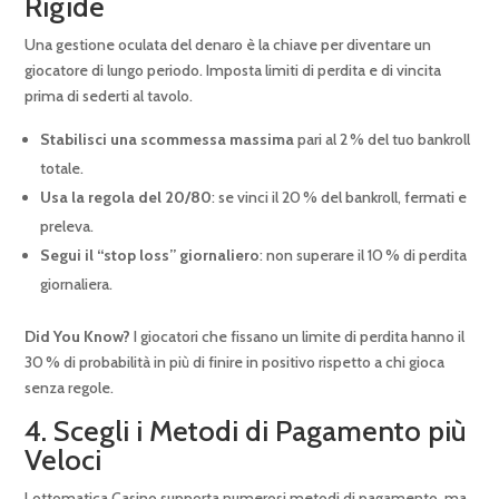
Rigide
Una gestione oculata del denaro è la chiave per diventare un
giocatore di lungo periodo. Imposta limiti di perdita e di vincita
prima di sederti al tavolo.
Stabilisci una scommessa massima
pari al 2 % del tuo bankroll
totale.
Usa la regola del 20/80
: se vinci il 20 % del bankroll, fermati e
preleva.
Segui il “stop loss” giornaliero
: non superare il 10 % di perdita
giornaliera.
Did You Know?
I giocatori che fissano un limite di perdita hanno il
30 % di probabilità in più di finire in positivo rispetto a chi gioca
senza regole.
4. Scegli i Metodi di Pagamento più
Veloci
Lottomatica Casino supporta numerosi metodi di pagamento, ma