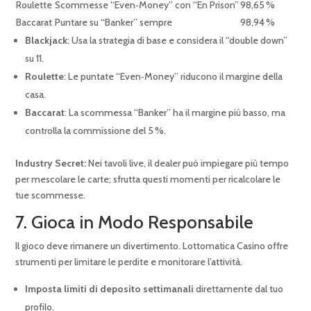
Roulette
Scommesse “Even‑Money” con “En Prison”
98,65 %
Baccarat
Puntare su “Banker” sempre
98,94 %
Blackjack
: Usa la strategia di base e considera il “double down”
su 11.
Roulette
: Le puntate “Even‑Money” riducono il margine della
casa.
Baccarat
: La scommessa “Banker” ha il margine più basso, ma
controlla la commissione del 5 %.
Industry Secret:
Nei tavoli live, il dealer può impiegare più tempo
per mescolare le carte; sfrutta questi momenti per ricalcolare le
tue scommesse.
7. Gioca in Modo Responsabile
Il gioco deve rimanere un divertimento. Lottomatica Casino offre
strumenti per limitare le perdite e monitorare l’attività.
Imposta limiti di deposito settimanali
direttamente dal tuo
profilo.