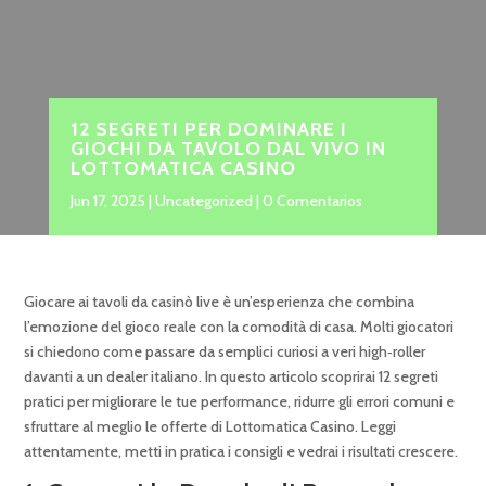
12 SEGRETI PER DOMINARE I
GIOCHI DA TAVOLO DAL VIVO IN
LOTTOMATICA CASINO
Jun 17, 2025
Uncategorized
0 Comentarios
Giocare ai tavoli da casinò live è un’esperienza che combina
l’emozione del gioco reale con la comodità di casa. Molti giocatori
si chiedono come passare da semplici curiosi a veri high‑roller
davanti a un dealer italiano. In questo articolo scoprirai 12 segreti
pratici per migliorare le tue performance, ridurre gli errori comuni e
sfruttare al meglio le offerte di Lottomatica Casino. Leggi
attentamente, metti in pratica i consigli e vedrai i risultati crescere.