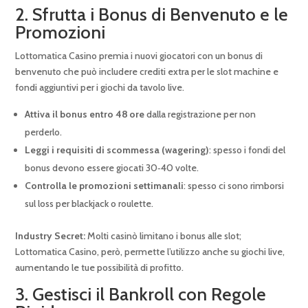
2. Sfrutta i Bonus di Benvenuto e le
Promozioni
Lottomatica Casino premia i nuovi giocatori con un bonus di
benvenuto che può includere crediti extra per le slot machine e
fondi aggiuntivi per i giochi da tavolo live.
Attiva il bonus entro 48 ore
dalla registrazione per non
perderlo.
Leggi i requisiti di scommessa (wagering)
: spesso i fondi del
bonus devono essere giocati 30‑40 volte.
Controlla le promozioni settimanali
: spesso ci sono rimborsi
sul loss per blackjack o roulette.
Industry Secret:
Molti casinò limitano i bonus alle slot;
Lottomatica Casino, però, permette l’utilizzo anche su giochi live,
aumentando le tue possibilità di profitto.
3. Gestisci il Bankroll con Regole