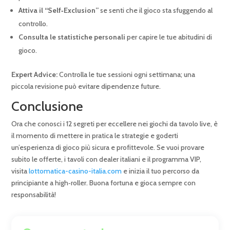
Attiva il “Self‑Exclusion”
se senti che il gioco sta sfuggendo al
controllo.
Consulta le statistiche personali
per capire le tue abitudini di
gioco.
Expert Advice:
Controlla le tue sessioni ogni settimana; una
piccola revisione può evitare dipendenze future.
Conclusione
Ora che conosci i 12 segreti per eccellere nei giochi da tavolo live, è
il momento di mettere in pratica le strategie e goderti
un’esperienza di gioco più sicura e profittevole. Se vuoi provare
subito le offerte, i tavoli con dealer italiani e il programma VIP,
visita
lottomatica-casino-italia.com
e inizia il tuo percorso da
principiante a high‑roller. Buona fortuna e gioca sempre con
responsabilità!