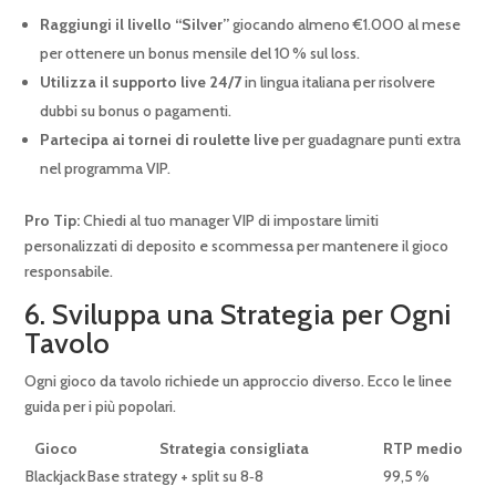
Raggiungi il livello “Silver”
giocando almeno €1.000 al mese
per ottenere un bonus mensile del 10 % sul loss.
Utilizza il supporto live 24/7
in lingua italiana per risolvere
dubbi su bonus o pagamenti.
Partecipa ai tornei di roulette live
per guadagnare punti extra
nel programma VIP.
Pro Tip:
Chiedi al tuo manager VIP di impostare limiti
personalizzati di deposito e scommessa per mantenere il gioco
responsabile.
6. Sviluppa una Strategia per Ogni
Tavolo
Ogni gioco da tavolo richiede un approccio diverso. Ecco le linee
guida per i più popolari.
Gioco
Strategia consigliata
RTP medio
Blackjack
Base strategy + split su 8‑8
99,5 %