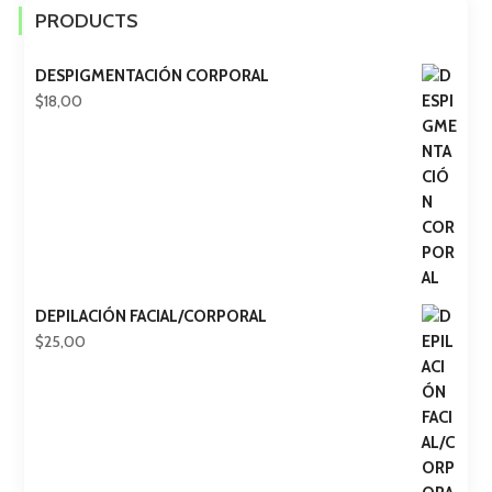
PRODUCTS
DESPIGMENTACIÓN CORPORAL
$
18,00
DEPILACIÓN FACIAL/CORPORAL
$
25,00