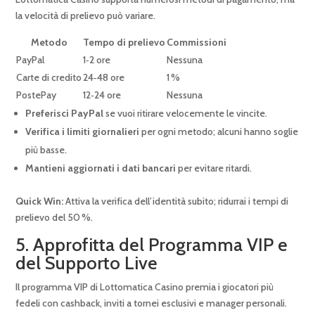
la velocità di prelievo può variare.
Metodo
Tempo di prelievo
Commissioni
PayPal
1‑2 ore
Nessuna
Carte di credito
24‑48 ore
1 %
PostePay
12‑24 ore
Nessuna
Preferisci PayPal
se vuoi ritirare velocemente le vincite.
Verifica i limiti giornalieri
per ogni metodo; alcuni hanno soglie
più basse.
Mantieni aggiornati i dati bancari
per evitare ritardi.
Quick Win:
Attiva la verifica dell’identità subito; ridurrai i tempi di
prelievo del 50 %.
5. Approfitta del Programma VIP e
del Supporto Live
Il programma VIP di Lottomatica Casino premia i giocatori più
fedeli con cashback, inviti a tornei esclusivi e manager personali.