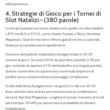
dell’esperienza.
4. Strategie di Gioco per i Tornei di
Slot Natalizi – (380 parole)
Le slot più popolari nei tornei natalizi sono quelle con alta volatilità
e RTP tra 96 % e 97,5 %, come
Santa’s Fortune
o
Merry Christmas
Megaways
. Queste macchine offrono grandi vincite occasionali,
ideali per accumulare punti rapidamente.
Gestione del bankroll: suddividete il budget totale in 20‑30
sessioni di gioco. Se avete 100 € da spendere, puntate 2‑3 € per
giro, evitando di superare il 5 % del bankroll in una singola puntata.
Questo vi permette di sopravvivere a eventuali sequenze di
perdita senza compromettere il punteggio complessivo.
Scelta della linea di pagamento: nei giochi a 5‑rulli con 20‑30
linee, attivate tutte le linee per massimizzare le combinazioni
vincenti. Nei titoli Megaways, scegliete il numero massimo di modi
(ad esempio, 117 649) per aumentare la probabilità di attivare i
moltiplicatori.