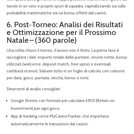
tavolo in un vero e proprio sport di squadra, capitalizzando sia sulle
probabilità matematiche sia sui bonus offerti dal casinò.
6. Post‑Torneo: Analisi dei Risultati
e Ottimizzazione per il Prossimo
Natale – (360 parole)
Una volta chiuso il torneo, il lavoro non è finito. La prima fase è
raccogliere i dati: importo totale delle puntate, vincite nette, bonus
utilizzati (welcome, deposit match, free spins) e eventuali
cashback ricevuti. Salvate tutto in un foglio di calcolo con colonne
per data, gioco, puntata, vincita, bonus e note.
Strumenti di analisi consigliati:
Google Sheets con formule per calcolare il ROI (Return on
Investment) per ogni gioco.
App di tracking come MyCasinoTracker, che importano
automaticamente le transazioni dal casinò.