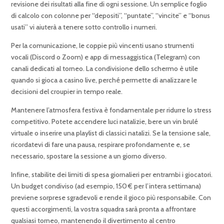
revisione dei risultati alla fine di ogni sessione. Un semplice foglio
di calcolo con colonne per “depositi”, “puntate”, “vincite” e “bonus
usati” vi aiuterà a tenere sotto controllo i numeri.
Per la comunicazione, le coppie più vincenti usano strumenti
vocali (Discord o Zoom) e app di messaggistica (Telegram) con
canali dedicati al torneo. La condivisione dello schermo è utile
quando si gioca a casino live, perché permette di analizzare le
decisioni del croupier in tempo reale.
Mantenere l’atmosfera festiva è fondamentale per ridurre lo stress
competitivo. Potete accendere luci natalizie, bere un vin brulé
virtuale o inserire una playlist di classici natalizi. Se la tensione sale,
ricordatevi di fare una pausa, respirare profondamente e, se
necessario, spostare la sessione a un giorno diverso.
Infine, stabilite dei limiti di spesa giornalieri per entrambi i giocatori.
Un budget condiviso (ad esempio, 150 € per l’intera settimana)
previene sorprese sgradevoli e rende il gioco più responsabile. Con
questi accorgimenti, la vostra squadra sarà pronta a affrontare
qualsiasi torneo, mantenendo il divertimento al centro