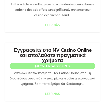
In this article, we will explore how the donbet casino bonus
code no deposit offers can significantly enhance your
casino experience. You’ll...
LEER MÁS
Εγγραφείτε στο NV Casino Online
και απολαύστε πραγματικά
χρήματα
JUL 28
|
UNCATEGORIZED
Ανακαλύψτε τον κόσμο του NV Casino Online, όπου η
διασκέδαση συναντά την ευκαιρία να κερδίσετε πραγματικά
χρήματα. Σε αυτό το άρθρο, θα εξετάσουμε...
LEER MÁS