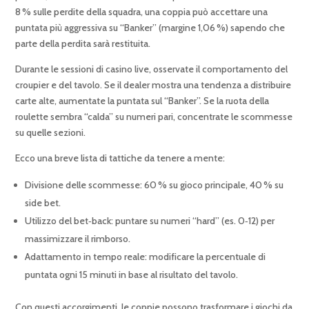
8 % sulle perdite della squadra, una coppia può accettare una
puntata più aggressiva su “Banker” (margine 1,06 %) sapendo che
parte della perdita sarà restituita.
Durante le sessioni di casino live, osservate il comportamento del
croupier e del tavolo. Se il dealer mostra una tendenza a distribuire
carte alte, aumentate la puntata sul “Banker”. Se la ruota della
roulette sembra “calda” su numeri pari, concentrate le scommesse
su quelle sezioni.
Ecco una breve lista di tattiche da tenere a mente:
Divisione delle scommesse: 60 % su gioco principale, 40 % su
side bet.
Utilizzo del bet‑back: puntare su numeri “hard” (es. 0‑12) per
massimizzare il rimborso.
Adattamento in tempo reale: modificare la percentuale di
puntata ogni 15 minuti in base al risultato del tavolo.
Con questi accorgimenti, le coppie possono trasformare i giochi da