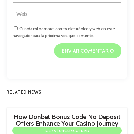
Guarda mi nombre, correo electrónico y web en este
navegador para la próxima vez que comente.
ENVIAR COMENTARIO
RELATED NEWS
How Donbet Bonus Code No Deposit
Offers Enhance Your Casino Journey
JUL 28
|
UNCATEGORIZED