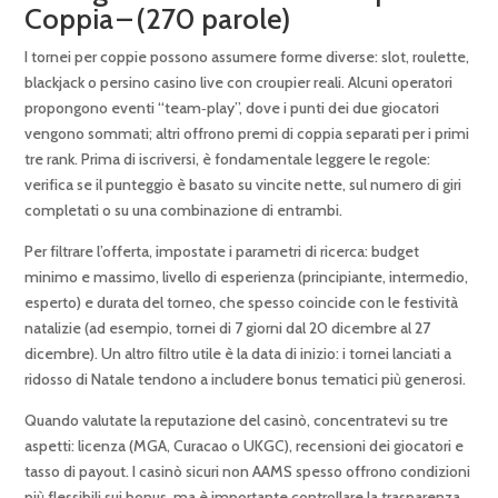
Coppia – (270 parole)
I tornei per coppie possono assumere forme diverse: slot, roulette,
blackjack o persino casino live con croupier reali. Alcuni operatori
propongono eventi “team‑play”, dove i punti dei due giocatori
vengono sommati; altri offrono premi di coppia separati per i primi
tre rank. Prima di iscriversi, è fondamentale leggere le regole:
verifica se il punteggio è basato su vincite nette, sul numero di giri
completati o su una combinazione di entrambi.
Per filtrare l’offerta, impostate i parametri di ricerca: budget
minimo e massimo, livello di esperienza (principiante, intermedio,
esperto) e durata del torneo, che spesso coincide con le festività
natalizie (ad esempio, tornei di 7 giorni dal 20 dicembre al 27
dicembre). Un altro filtro utile è la data di inizio: i tornei lanciati a
ridosso di Natale tendono a includere bonus tematici più generosi.
Quando valutate la reputazione del casinò, concentratevi su tre
aspetti: licenza (MGA, Curacao o UKGC), recensioni dei giocatori e
tasso di payout. I casinò sicuri non AAMS spesso offrono condizioni
più flessibili sui bonus, ma è importante controllare la trasparenza