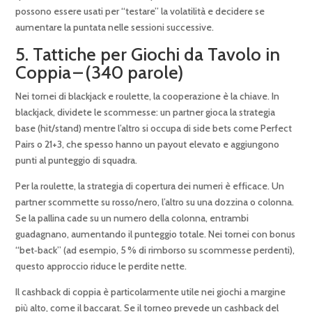
possono essere usati per “testare” la volatilità e decidere se
aumentare la puntata nelle sessioni successive.
5. Tattiche per Giochi da Tavolo in
Coppia – (340 parole)
Nei tornei di blackjack e roulette, la cooperazione è la chiave. In
blackjack, dividete le scommesse: un partner gioca la strategia
base (hit/stand) mentre l’altro si occupa di side bets come Perfect
Pairs o 21+3, che spesso hanno un payout elevato e aggiungono
punti al punteggio di squadra.
Per la roulette, la strategia di copertura dei numeri è efficace. Un
partner scommette su rosso/nero, l’altro su una dozzina o colonna.
Se la pallina cade su un numero della colonna, entrambi
guadagnano, aumentando il punteggio totale. Nei tornei con bonus
“bet‑back” (ad esempio, 5 % di rimborso su scommesse perdenti),
questo approccio riduce le perdite nette.
Il cashback di coppia è particolarmente utile nei giochi a margine
più alto, come il baccarat. Se il torneo prevede un cashback del