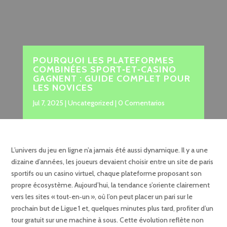
POURQUOI LES PLATEFORMES
COMBINÉES SPORT‑ET‑CASINO
GAGNENT : GUIDE COMPLET POUR
LES NOVICES
Jul 7, 2025
Uncategorized
0 Comentarios
L’univers du jeu en ligne n’a jamais été aussi dynamique. Il y a une
dizaine d’années, les joueurs devaient choisir entre un site de paris
sportifs ou un casino virtuel, chaque plateforme proposant son
propre écosystème. Aujourd’hui, la tendance s’oriente clairement
vers les sites « tout‑en‑un », où l’on peut placer un pari sur le
prochain but de Ligue 1 et, quelques minutes plus tard, profiter d’un
tour gratuit sur une machine à sous. Cette évolution reflète non