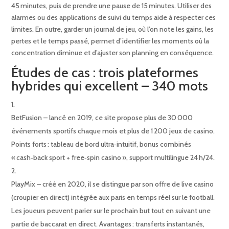
45 minutes, puis de prendre une pause de 15 minutes. Utiliser des
alarmes ou des applications de suivi du temps aide à respecter ces
limites. En outre, garder un journal de jeu, où l’on note les gains, les
pertes et le temps passé, permet d’identifier les moments où la
concentration diminue et d’ajuster son planning en conséquence.
Études de cas : trois plateformes
hybrides qui excellent – 340 mots
BetFusion – lancé en 2019, ce site propose plus de 30 000
événements sportifs chaque mois et plus de 1 200 jeux de casino.
Points forts : tableau de bord ultra‑intuitif, bonus combinés
« cash‑back sport + free‑spin casino », support multilingue 24 h/24.
PlayMix – créé en 2020, il se distingue par son offre de live casino
(croupier en direct) intégrée aux paris en temps réel sur le football.
Les joueurs peuvent parier sur le prochain but tout en suivant une
partie de baccarat en direct. Avantages : transferts instantanés,