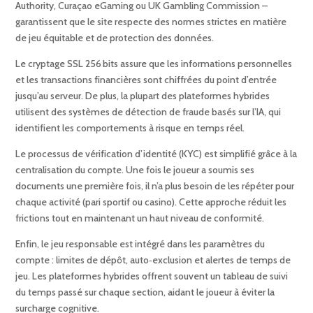
Authority, Curaçao eGaming ou UK Gambling Commission –
garantissent que le site respecte des normes strictes en matière
de jeu équitable et de protection des données.
Le cryptage SSL 256 bits assure que les informations personnelles
et les transactions financières sont chiffrées du point d’entrée
jusqu’au serveur. De plus, la plupart des plateformes hybrides
utilisent des systèmes de détection de fraude basés sur l’IA, qui
identifient les comportements à risque en temps réel.
Le processus de vérification d’identité (KYC) est simplifié grâce à la
centralisation du compte. Une fois le joueur a soumis ses
documents une première fois, il n’a plus besoin de les répéter pour
chaque activité (pari sportif ou casino). Cette approche réduit les
frictions tout en maintenant un haut niveau de conformité.
Enfin, le jeu responsable est intégré dans les paramètres du
compte : limites de dépôt, auto‑exclusion et alertes de temps de
jeu. Les plateformes hybrides offrent souvent un tableau de suivi
du temps passé sur chaque section, aidant le joueur à éviter la
surcharge cognitive.