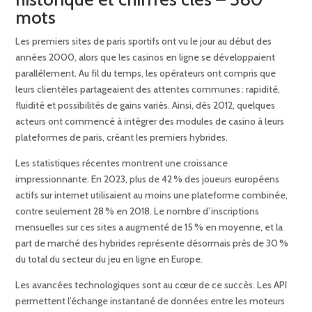
mots
Les premiers sites de paris sportifs ont vu le jour au début des
années 2000, alors que les casinos en ligne se développaient
parallèlement. Au fil du temps, les opérateurs ont compris que
leurs clientèles partageaient des attentes communes : rapidité,
fluidité et possibilités de gains variés. Ainsi, dès 2012, quelques
acteurs ont commencé à intégrer des modules de casino à leurs
plateformes de paris, créant les premiers hybrides.
Les statistiques récentes montrent une croissance
impressionnante. En 2023, plus de 42 % des joueurs européens
actifs sur internet utilisaient au moins une plateforme combinée,
contre seulement 28 % en 2018. Le nombre d’inscriptions
mensuelles sur ces sites a augmenté de 15 % en moyenne, et la
part de marché des hybrides représente désormais près de 30 %
du total du secteur du jeu en ligne en Europe.
Les avancées technologiques sont au cœur de ce succès. Les API
permettent l’échange instantané de données entre les moteurs