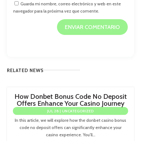
Guarda mi nombre, correo electrónico y web en este
navegador para la próxima vez que comente.
ENVIAR COMENTARIO
RELATED NEWS
How Donbet Bonus Code No Deposit
Offers Enhance Your Casino Journey
JUL 28
|
UNCATEGORIZED
In this article, we will explore how the donbet casino bonus
code no deposit offers can significantly enhance your
casino experience. You’ll...