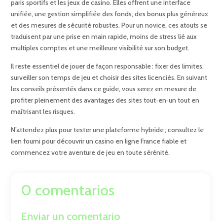
paris sportifs et les jeux de casino. Elles offrent une interface
unifiée, une gestion simplifiée des fonds, des bonus plus généreux
et des mesures de sécurité robustes. Pour un novice, ces atouts se
traduisent par une prise en main rapide, moins de stress lié aux
multiples comptes et une meilleure visibilité sur son budget.
Il reste essentiel de jouer de façon responsable : fixer des limites,
surveiller son temps de jeu et choisir des sites licenciés. En suivant
les conseils présentés dans ce guide, vous serez en mesure de
profiter pleinement des avantages des sites tout‑en‑un tout en
maîtrisant les risques.
N’attendez plus pour tester une plateforme hybride ; consultez le
lien fourni pour découvrir un casino en ligne France fiable et
commencez votre aventure de jeu en toute sérénité.
0 comentarios
Enviar un comentario