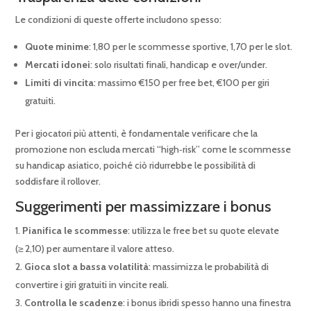
Le condizioni di queste offerte includono spesso:
Quote minime
: 1,80 per le scommesse sportive, 1,70 per le slot.
Mercati idonei
: solo risultati finali, handicap e over/under.
Limiti di vincita
: massimo €150 per free bet, €100 per giri
gratuiti.
Per i giocatori più attenti, è fondamentale verificare che la
promozione non escluda mercati “high‑risk” come le scommesse
su handicap asiatico, poiché ciò ridurrebbe le possibilità di
soddisfare il rollover.
Suggerimenti per massimizzare i bonus
Pianifica le scommesse
: utilizza le free bet su quote elevate
(≥ 2,10) per aumentare il valore atteso.
Gioca slot a bassa volatilità
: massimizza le probabilità di
convertire i giri gratuiti in vincite reali.
Controlla le scadenze
: i bonus ibridi spesso hanno una finestra