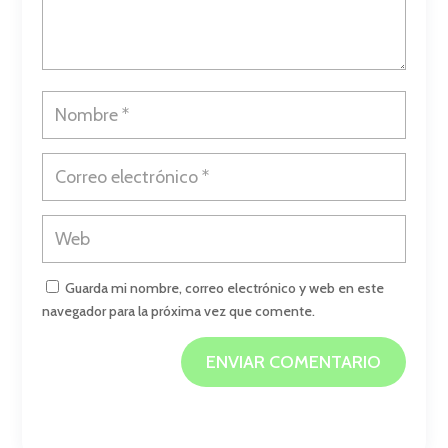
Guarda mi nombre, correo electrónico y web en este
navegador para la próxima vez que comente.
ENVIAR COMENTARIO