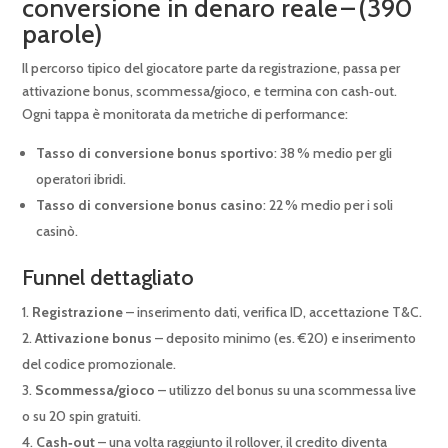
conversione in denaro reale – (390
parole)
Il percorso tipico del giocatore parte da registrazione, passa per
attivazione bonus, scommessa/gioco, e termina con cash‑out.
Ogni tappa è monitorata da metriche di performance:
Tasso di conversione bonus sportivo
: 38 % medio per gli
operatori ibridi.
Tasso di conversione bonus casino
: 22 % medio per i soli
casinò.
Funnel dettagliato
Registrazione
– inserimento dati, verifica ID, accettazione T&C.
Attivazione bonus
– deposito minimo (es. €20) e inserimento
del codice promozionale.
Scommessa/gioco
– utilizzo del bonus su una scommessa live
o su 20 spin gratuiti.
Cash‑out
– una volta raggiunto il rollover, il credito diventa