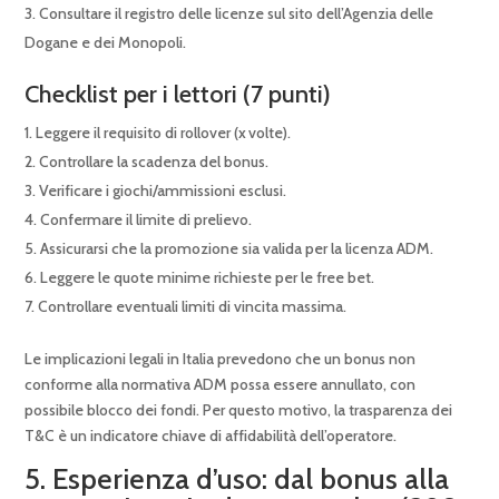
Consultare il registro delle licenze sul sito dell’Agenzia delle
Dogane e dei Monopoli.
Checklist per i lettori (7 punti)
Leggere il requisito di rollover (x volte).
Controllare la scadenza del bonus.
Verificare i giochi/ammissioni esclusi.
Confermare il limite di prelievo.
Assicurarsi che la promozione sia valida per la licenza ADM.
Leggere le quote minime richieste per le free bet.
Controllare eventuali limiti di vincita massima.
Le implicazioni legali in Italia prevedono che un bonus non
conforme alla normativa ADM possa essere annullato, con
possibile blocco dei fondi. Per questo motivo, la trasparenza dei
T&C è un indicatore chiave di affidabilità dell’operatore.
5. Esperienza d’uso: dal bonus alla