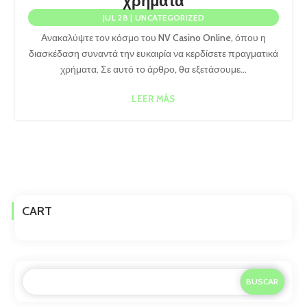
χρήματα
JUL 28
|
UNCATEGORIZED
Ανακαλύψτε τον κόσμο του NV Casino Online, όπου η
διασκέδαση συναντά την ευκαιρία να κερδίσετε πραγματικά
χρήματα. Σε αυτό το άρθρο, θα εξετάσουμε...
LEER MÁS
CART