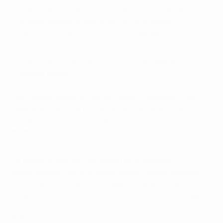
24 décembre – “Christmas Eve Scratch” : cartes à gratter
virtuelles intégrées à l’app, offrant des récompenses
instantanées (cash, free spins, points de fidélité).
31 décembre – “New Year’s Countdown” : tournois de blackjack
en direct avec un prize pool de 5 000 € à partager entre les 10
meilleurs joueurs.
Pour s’inscrire rapidement, ouvrez l’onglet « Événements » de
l’application, cliquez sur l’événement souhaité, puis confirmez
votre participation en un seul tap. Les classements sont mis à jour
en temps réel ; vous pouvez suivre votre position via le tableau de
bord dédié.
Les joueurs les plus actifs bénéficient de récompenses
supplémentaires : points de fidélité doublés, cadeaux physiques (t-
shirts, casquettes) et accès à des salons VIP virtuels où les
croupiers offrent des bonus exclusifs. Ces incitations encouragent
la constance et augmentent les chances de décrocher le jackpot
final.