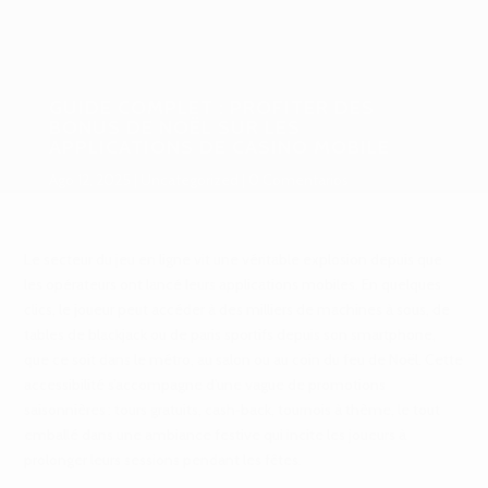
GUIDE COMPLET : PROFITER DES
BONUS DE NOËL SUR LES
APPLICATIONS DE CASINO MOBILE
Ago 12, 2025
Uncategorized
0 Comentarios
Le secteur du jeu en ligne vit une véritable explosion depuis que
les opérateurs ont lancé leurs applications mobiles. En quelques
clics, le joueur peut accéder à des milliers de machines à sous, de
tables de blackjack ou de paris sportifs depuis son smartphone,
que ce soit dans le métro, au salon ou au coin du feu de Noël. Cette
accessibilité s’accompagne d’une vague de promotions
saisonnières : tours gratuits, cash‑back, tournois à thème, le tout
emballé dans une ambiance festive qui incite les joueurs à
prolonger leurs sessions pendant les fêtes.