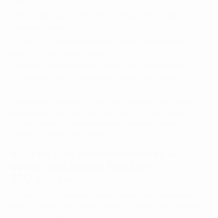
Noël ».
Cliquez sur le bouton « Activer » correspondant au type de
promotion souhaité.
Effectuez le dépôt requis en sélectionnant une méthode de
paiement (carte, e‑wallet, crypto).
Le bonus apparaît automatiquement dans votre solde de jeu ;
les tours gratuits sont crédités dans l’onglet « Mes tours ».
Attention aux exigences de mise : les tours gratuits ne comptent
généralement que pour 5 x la mise, alors que le cash‑back n’a
aucune condition. Lire attentivement les termes évite les
mauvaises surprises lors du retrait.
« Stratégies pour maximiser la
valeur des bonus festifs –
320 mots »
La première règle consiste à choisir des jeux avec le meilleur RTP
(Return to Player). Pour les tours gratuits, privilégiez des machines
comme
Winter Wilds
(RTP = 96,8 %) ou
Santa’s Reel Rush