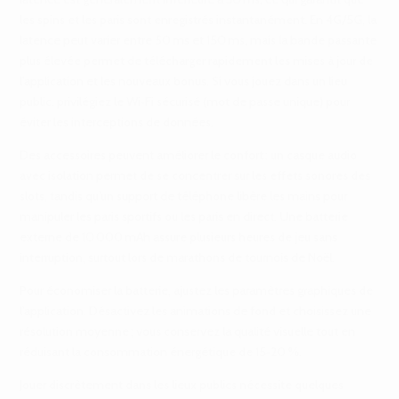
les spins et les paris sont enregistrés instantanément. En 4G/5G, la
latence peut varier entre 50 ms et 150 ms, mais la bande passante
plus élevée permet de télécharger rapidement les mises à jour de
l’application et les nouveaux bonus. Si vous jouez dans un lieu
public, privilégiez le Wi‑Fi sécurisé (mot de passe unique) pour
éviter les interceptions de données.
Des accessoires peuvent améliorer le confort : un casque audio
avec isolation permet de se concentrer sur les effets sonores des
slots, tandis qu’un support de téléphone libère les mains pour
manipuler les paris sportifs ou les paris en direct. Une batterie
externe de 10 000 mAh assure plusieurs heures de jeu sans
interruption, surtout lors de marathons de tournois de Noël.
Pour économiser la batterie, ajustez les paramètres graphiques de
l’application. Désactivez les animations de fond et choisissez une
résolution moyenne ; vous conservez la qualité visuelle tout en
réduisant la consommation énergétique de 15‑20 %.
Jouer discrètement dans les lieux publics nécessite quelques