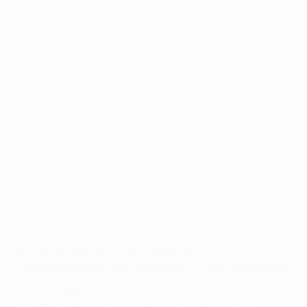
Pour profiter de ces offres, il faut d’abord choisir le bon site. Le lien
suivant vous conduit vers un comparateur neutre qui répertorie les
plateformes les plus fiables :
meilleur casino en ligne
. Vous y
trouverez des critères de sélection tels que la licence ANJ, les
méthodes de paiement acceptées et le niveau de sécurité des
jeux. Un bon choix de casino garantit que les bonus de Noël seront
réellement crédités et que vos dépôts seront protégés.
Dans cet article, vous apprendrez à installer l’application mobile, à
activer les bonus festifs, à jouer en toute sécurité et à optimiser
votre portefeuille. Nous détaillerons chaque étape, des paramètres
de notifications aux stratégies de bankroll, en passant par les
meilleures pratiques pour jouer en déplacement. À la fin, vous
serez prêt à profiter pleinement des promotions de fin d’année
tout en maîtrisant les risques inhérents au jeu en ligne.
« Installer et configurer
l’application de casino – 340 mots »
Choisir une application fiable commence par vérifier la
compatibilité iOS ou Android et la présence d’une licence