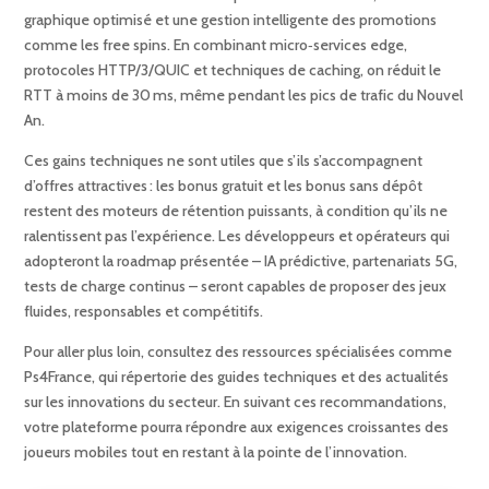
graphique optimisé et une gestion intelligente des promotions
comme les free spins. En combinant micro‑services edge,
protocoles HTTP/3/QUIC et techniques de caching, on réduit le
RTT à moins de 30 ms, même pendant les pics de trafic du Nouvel
An.
Ces gains techniques ne sont utiles que s’ils s’accompagnent
d’offres attractives : les bonus gratuit et les bonus sans dépôt
restent des moteurs de rétention puissants, à condition qu’ils ne
ralentissent pas l’expérience. Les développeurs et opérateurs qui
adopteront la roadmap présentée – IA prédictive, partenariats 5G,
tests de charge continus – seront capables de proposer des jeux
fluides, responsables et compétitifs.
Pour aller plus loin, consultez des ressources spécialisées comme
Ps4France, qui répertorie des guides techniques et des actualités
sur les innovations du secteur. En suivant ces recommandations,
votre plateforme pourra répondre aux exigences croissantes des
joueurs mobiles tout en restant à la pointe de l’innovation.