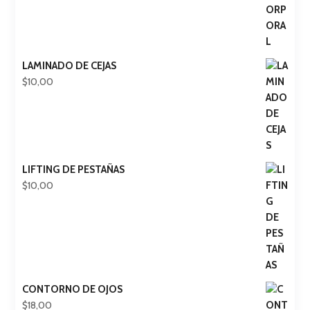
LAMINADO DE CEJAS
$
10,00
LIFTING DE PESTAÑAS
$
10,00
CONTORNO DE OJOS
$
18,00