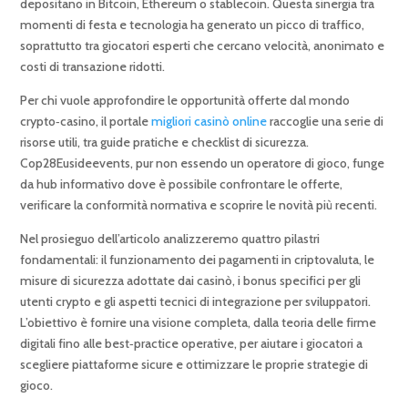
depositano in Bitcoin, Ethereum o stablecoin. Questa sinergia tra
momenti di festa e tecnologia ha generato un picco di traffico,
soprattutto tra giocatori esperti che cercano velocità, anonimato e
costi di transazione ridotti.
Per chi vuole approfondire le opportunità offerte dal mondo
crypto‑casino, il portale
migliori casinò online
raccoglie una serie di
risorse utili, tra guide pratiche e checklist di sicurezza.
Cop28Eusideevents, pur non essendo un operatore di gioco, funge
da hub informativo dove è possibile confrontare le offerte,
verificare la conformità normativa e scoprire le novità più recenti.
Nel prosieguo dell’articolo analizzeremo quattro pilastri
fondamentali: il funzionamento dei pagamenti in criptovaluta, le
misure di sicurezza adottate dai casinò, i bonus specifici per gli
utenti crypto e gli aspetti tecnici di integrazione per sviluppatori.
L’obiettivo è fornire una visione completa, dalla teoria delle firme
digitali fino alle best‑practice operative, per aiutare i giocatori a
scegliere piattaforme sicure e ottimizzare le proprie strategie di
gioco.