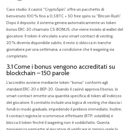
Caso studio: il casinò “CryptoSpin” offre un pacchetto di
benvenuto 100 % fino a 0,5 BTC + 50 free spins su “Bitcoin Rush”.
Dopo il deposito, il sistema genera automaticamente un token
bonus ERC‑20 chiamato CS‑BONUS, che viene inviato al wallet del
giocatore. Il token è vincolato a uno smart contract di vesting:
20 % diventa disponibile subito, il resto si sblocca in tranche
giornaliere per una settimana, a condizione che il wagering sia
completato.
3.1 Come i bonus vengono accreditati su
blockchain – 150 parole
L’accredito avviene mediante token “bonus” conformi agli
standard ERC‑20 o BEP‑20. Quando il casinò approva il bonus, lo
smart contract emette una quantità specifica di token all’indirizzo
del giocatore. Il contratto include una logica di vesting che rilascia i
fondi in modo graduale, impedendo il prelievo immediato. Inoltre,
il contract registra le scommesse effettuate (RTP, volatilità) e
blocca il token finché il wagering non è soddisfatto. Questa
trasparenza permette al giocatore di verificare in tempo reale lo