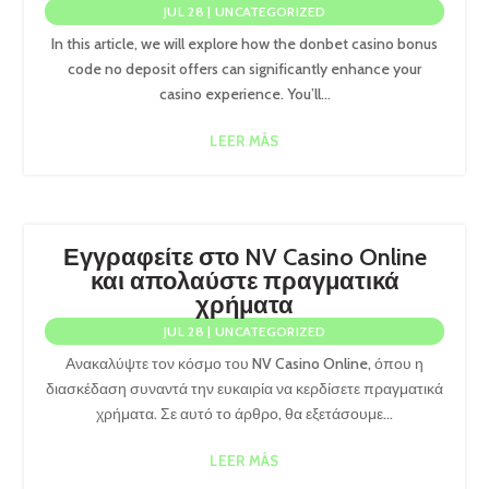
JUL 28
|
UNCATEGORIZED
In this article, we will explore how the donbet casino bonus
code no deposit offers can significantly enhance your
casino experience. You’ll...
LEER MÁS
Εγγραφείτε στο NV Casino Online
και απολαύστε πραγματικά
χρήματα
JUL 28
|
UNCATEGORIZED
Ανακαλύψτε τον κόσμο του NV Casino Online, όπου η
διασκέδαση συναντά την ευκαιρία να κερδίσετε πραγματικά
χρήματα. Σε αυτό το άρθρο, θα εξετάσουμε...
LEER MÁS