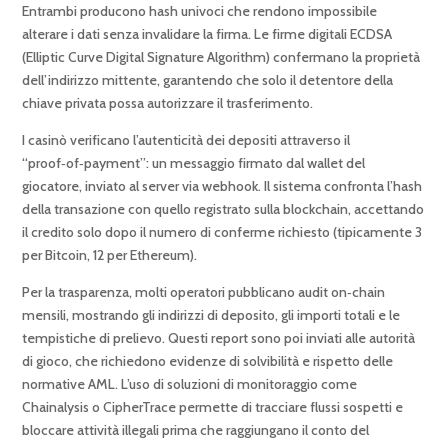
Entrambi producono hash univoci che rendono impossibile
alterare i dati senza invalidare la firma. Le firme digitali ECDSA
(Elliptic Curve Digital Signature Algorithm) confermano la proprietà
dell’indirizzo mittente, garantendo che solo il detentore della
chiave privata possa autorizzare il trasferimento.
I casinò verificano l’autenticità dei depositi attraverso il
“proof‑of‑payment”: un messaggio firmato dal wallet del
giocatore, inviato al server via webhook. Il sistema confronta l’hash
della transazione con quello registrato sulla blockchain, accettando
il credito solo dopo il numero di conferme richiesto (tipicamente 3
per Bitcoin, 12 per Ethereum).
Per la trasparenza, molti operatori pubblicano audit on‑chain
mensili, mostrando gli indirizzi di deposito, gli importi totali e le
tempistiche di prelievo. Questi report sono poi inviati alle autorità
di gioco, che richiedono evidenze di solvibilità e rispetto delle
normative AML. L’uso di soluzioni di monitoraggio come
Chainalysis o CipherTrace permette di tracciare flussi sospetti e
bloccare attività illegali prima che raggiungano il conto del