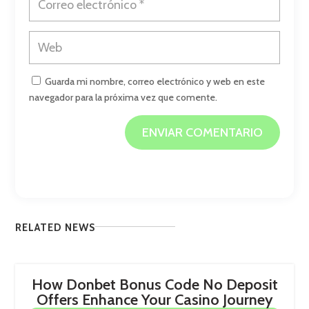
Guarda mi nombre, correo electrónico y web en este
navegador para la próxima vez que comente.
ENVIAR COMENTARIO
RELATED NEWS
How Donbet Bonus Code No Deposit
Offers Enhance Your Casino Journey