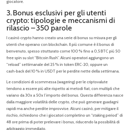
giocatore.
3. Bonus esclusivi per gli utenti
crypto: tipologie e meccanismi di
rilascio – 350 parole
I casinò crypto hanno creato una serie di bonus su misura per gli
utenti che operano con blockchain. Il più comune è il bonus di
benvenuto, spesso strutturato come 100 % fino a 0,5 BTC più 50
free spin su slot “Bitcoin Rush”. Alcuni operatori aggiungono un
“reload” settimanale del 25 % in token ERC‑20, oppure un
cash‑back del 10 % in USDT per le perdite nette della settimana.
Le condizioni di scommessa (wagering) per le criptovalute
tendono a essere più alte rispetto ai metodi fiat, con multipli che
variano da 30x a 50x l’importo del bonus. Questa differenza nasce
dalla maggiore volatilità delle crypto, che può generare guadagni
rapidi ma anche perdite improvvise. Alcuni casinò, per mitigare il
rischio, richiedono che i giocatori completino un “staking period” di
48 ore prima di poter prelevare i bonus, riducendo la possibilità di
arbitraggio immediato.