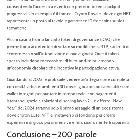
consentendo l’accesso a eventi con premi in token o jackpot
progressivi. Un esempio è il torneo “Crypto Royale”, dove ogni NFT
rappresenta un posto al tavolo e garantisce 10 free spins su slot
tematiche.
Alcuni casinò hanno lanciato token di governance (DAO) che
permettono ai detentori di votare su modifiche al RTP, sui limiti di
scommessa o sull’introduzione di nuovi giochi. Questi token
spesso includono meccanismi di burn‑and‑mint, creando
un’economia circolare che incentiva la partecipazione attiva.
Guardando al 2025, è probabile vedere un’integrazione completa
con realtà virtuale: ambienti 3D dove i giocatori possono utilizzare
wallet integrati per puntare in tempo reale, con pagamenti
istantanei grazie a soluzioni di scaling layer‑2. Le offerte “New
Year” del 2024 saranno solo il primo assaggio di un ecosistema
dove criptovalute, NFT e metaverso si fondono per creare
esperienze di gioco più immersive e finanziariamente trasparenti.
Conclusione – 200 parole