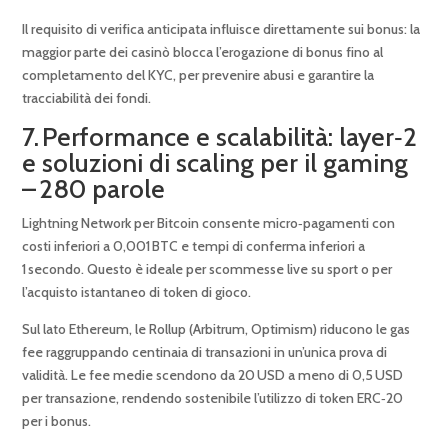
Il requisito di verifica anticipata influisce direttamente sui bonus: la
maggior parte dei casinò blocca l’erogazione di bonus fino al
completamento del KYC, per prevenire abusi e garantire la
tracciabilità dei fondi.
7. Performance e scalabilità: layer‑2
e soluzioni di scaling per il gaming
– 280 parole
Lightning Network per Bitcoin consente micro‑pagamenti con
costi inferiori a 0,001 BTC e tempi di conferma inferiori a
1 secondo. Questo è ideale per scommesse live su sport o per
l’acquisto istantaneo di token di gioco.
Sul lato Ethereum, le Rollup (Arbitrum, Optimism) riducono le gas
fee raggruppando centinaia di transazioni in un’unica prova di
validità. Le fee medie scendono da 20 USD a meno di 0,5 USD
per transazione, rendendo sostenibile l’utilizzo di token ERC‑20
per i bonus.