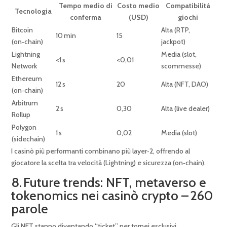
Tempo medio di
Costo medio
Compatibilità
Tecnologia
conferma
(USD)
giochi
Bitcoin
Alta (RTP,
10 min
15
(on‑chain)
jackpot)
Lightning
Media (slot,
<1 s
<0,01
Network
scommesse)
Ethereum
12 s
20
Alta (NFT, DAO)
(on‑chain)
Arbitrum
2 s
0,30
Alta (live dealer)
Rollup
Polygon
1 s
0,02
Media (slot)
(sidechain)
I casinò più performanti combinano più layer‑2, offrendo al
giocatore la scelta tra velocità (Lightning) e sicurezza (on‑chain).
8. Future trends: NFT, metaverso e
tokenomics nei casinò crypto – 260
parole
Gli NFT stanno diventando “ticket” per tornei esclusivi,