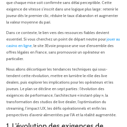
que chaque mise soit confirmée sans délai perceptible. Cette
exigence de vitesse s’inscrit dans une logique plus large : retenir le
joueur dès le premier clic, réduire le taux d’abandon et augmenter
la valeur moyenne du pari.
Dans ce contexte, le lien vers des ressources fiables devient
essentiel. Si vous cherchez un point de départ neutre pour
jouer au
casino en ligne
, le site 3Evoie propose une vue d’ensemble des
offres légales en France, sans promouvoir un opérateur en
particulier.
Nous allons décortiquer les tendances techniques qui sous-
tendent cette révolution, mettre en lumière le rôle des live
dealers, puis explorer les implications pour les opérateurs et les
joueurs. Le plan se décline en sept parties : l’évolution des
exigences de performance, l’architecture « instant‑play », la
transformation des studios de live dealer, l’optimisation du
streaming, l’impact UX, les défis opérationnels et enfin les
perspectives d’avenir alimentées par l’IA et la réalité augmentée.
1. L’évolution des exigences de