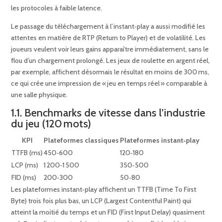
les protocoles à faible latence.
Le passage du téléchargement à l’instant‑play a aussi modifié les
attentes en matière de RTP (Return to Player) et de volatilité. Les
joueurs veulent voir leurs gains apparaître immédiatement, sans le
flou d’un chargement prolongé. Les jeux de roulette en argent réel,
par exemple, affichent désormais le résultat en moins de 300 ms,
ce qui crée une impression de « jeu en temps réel » comparable à
une salle physique.
1.1. Benchmarks de vitesse dans l’industrie
du jeu (120 mots)
KPI
Plateformes classiques
Plateformes instant‑play
TTFB (ms)
450‑600
120‑180
LCP (ms)
1 200‑1 500
350‑500
FID (ms)
200‑300
50‑80
Les plateformes instant‑play affichent un TTFB (Time To First
Byte) trois fois plus bas, un LCP (Largest Contentful Paint) qui
atteint la moitié du temps et un FID (First Input Delay) quasiment