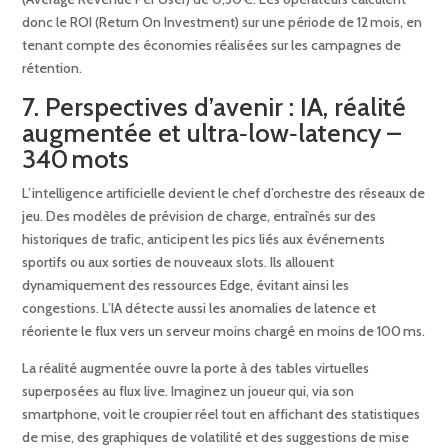
donc le ROI (Return On Investment) sur une période de 12 mois, en
tenant compte des économies réalisées sur les campagnes de
rétention.
7. Perspectives d’avenir : IA, réalité
augmentée et ultra‑low‑latency –
340 mots
L’intelligence artificielle devient le chef d’orchestre des réseaux de
jeu. Des modèles de prévision de charge, entraînés sur des
historiques de trafic, anticipent les pics liés aux événements
sportifs ou aux sorties de nouveaux slots. Ils allouent
dynamiquement des ressources Edge, évitant ainsi les
congestions. L’IA détecte aussi les anomalies de latence et
réoriente le flux vers un serveur moins chargé en moins de 100 ms.
La réalité augmentée ouvre la porte à des tables virtuelles
superposées au flux live. Imaginez un joueur qui, via son
smartphone, voit le croupier réel tout en affichant des statistiques
de mise, des graphiques de volatilité et des suggestions de mise