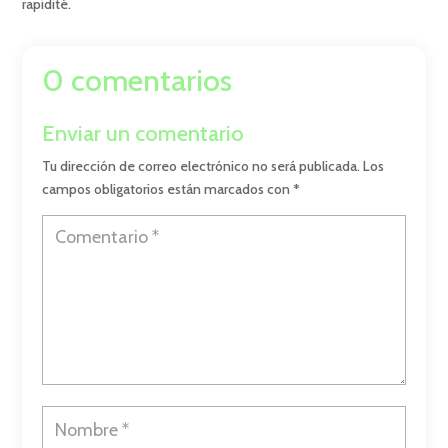
rapidité.
0 comentarios
Enviar un comentario
Tu dirección de correo electrónico no será publicada.
Los
campos obligatorios están marcados con
*