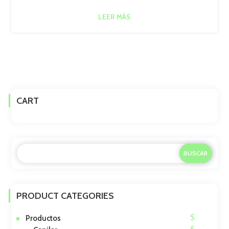
LEER MÁS
CART
PRODUCT CATEGORIES
Productos