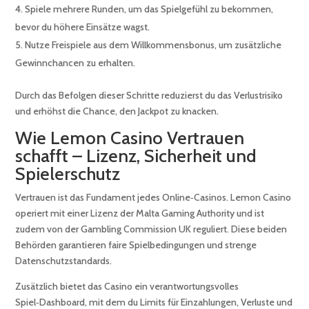
Spiele mehrere Runden, um das Spielgefühl zu bekommen,
bevor du höhere Einsätze wagst.
Nutze Freispiele aus dem Willkommensbonus, um zusätzliche
Gewinnchancen zu erhalten.
Durch das Befolgen dieser Schritte reduzierst du das Verlustrisiko
und erhöhst die Chance, den Jackpot zu knacken.
Wie Lemon Casino Vertrauen
schafft – Lizenz, Sicherheit und
Spielerschutz
Vertrauen ist das Fundament jedes Online‑Casinos. Lemon Casino
operiert mit einer Lizenz der Malta Gaming Authority und ist
zudem von der Gambling Commission UK reguliert. Diese beiden
Behörden garantieren faire Spielbedingungen und strenge
Datenschutzstandards.
Zusätzlich bietet das Casino ein verantwortungsvolles
Spiel‑Dashboard, mit dem du Limits für Einzahlungen, Verluste und