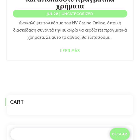
χρήματα
JUL 28
|
UNCATEGORIZED
Ανακαλύψτε τον κόσμο του NV Casino Online, όπου η
διασκέδαση συναντά την ευκαιρία να κερδίσετε πραγματικά
χρήματα. Σε αυτό το άρθρο, θα εξετάσουμε...
LEER MÁS
CART