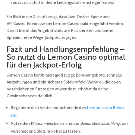
sodass du sofort in deine Lieblingsslots einsteigen kannst.
Ein Blick in die Zukunft zeigt, dass Live‑Dealer‑Spiele und
VR‑Casino‑Erlebnisse bei Lemon Casino bald eingeführt werden.
Damit bleibt das Angebot stets am Puls der Zeit und bietet
Spielern neue Wege, Jackpots zu jagen.
Fazit und Handlungsempfehlung –
So nutzt du Lemon Casino optimal
für den Jackpot‑Erfolg
Lemon Casino kombiniert großzügige Bonusangebote, schnelle
Auszahlungen und ein sicheres Spielumfeld. Wenn du die oben
beschriebenen Strategien anwendest, erhöhst du deine
Gewinnchancen deutlich.
Registriere dich heute und sichere dir den
Lemoncasino Bonus
DE
.
Nutze den
Willkommensbonus
und das
Bonus ohne Einzahlung
, um
verschiedene Slots risikofrei zu testen.