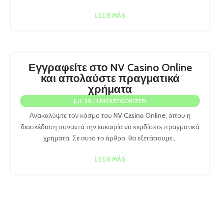
LEER MÁS
Εγγραφείτε στο NV Casino Online
και απολαύστε πραγματικά
χρήματα
JUL 28
|
UNCATEGORIZED
Ανακαλύψτε τον κόσμο του NV Casino Online, όπου η
διασκέδαση συναντά την ευκαιρία να κερδίσετε πραγματικά
χρήματα. Σε αυτό το άρθρο, θα εξετάσουμε...
LEER MÁS