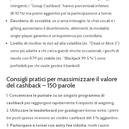
stringenti; i “Group Cashback” hanno percentuali inferiori
(8‑10 %) ma premi aggiuntivi per la partecipazione a tornei.
Desiderio di socialità:
se si ama interagire, le chat vocali e i
gifting aumentano il divertimento; altrimenti, la modalità
single‑player garantisce un’esperienza più controllata.
Livello di rischio:
le slot ad alta volatilità (es. “Dead or Alive 2”)
sono più adatte a chi cerca grandi vincite occasionali; i giochi di
tavolo con RTP più stabile (es. “Blackjack 99.5 %”) sono
preferibili per chi vuole gestire il bankroll.
Consigli pratici per massimizzare il valore
del cashback – 150 parole
Concentrare le puntate su un singolo programma di
cashback
per raggiungere rapidamente il requisito di wagering.
Utilizzare le leaderboard
per guadagnare bonus extra: i primi
tre posti spesso ricevono un credito cashback del 5 % aggiuntivo.
Partecipare a tornei con entry fee ridotta
: molti casinò