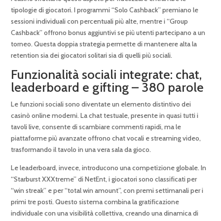
tipologie di giocatori. I programmi “Solo Cashback” premiano le
sessioni individuali con percentuali più alte, mentre i “Group
Cashback” offrono bonus aggiuntivi se più utenti partecipano a un
torneo. Questa doppia strategia permette di mantenere alta la
retention sia dei giocatori solitari sia di quelli più sociali.
Funzionalità sociali integrate: chat,
leaderboard e gifting – 380 parole
Le funzioni sociali sono diventate un elemento distintivo dei
casinò online moderni. La chat testuale, presente in quasi tutti i
tavoli live, consente di scambiare commenti rapidi, ma le
piattaforme più avanzate offrono chat vocali e streaming video,
trasformando il tavolo in una vera sala da gioco.
Le leaderboard, invece, introducono una competizione globale. In
“Starburst XXXtreme” di NetEnt, i giocatori sono classificati per
“win streak” e per “total win amount”, con premi settimanali per i
primi tre posti. Questo sistema combina la gratificazione
individuale con una visibilità collettiva, creando una dinamica di