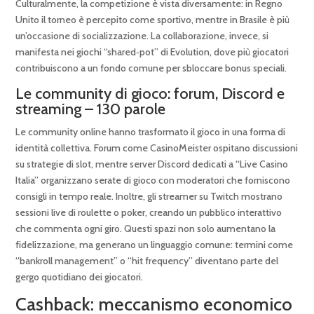
Culturalmente, la competizione è vista diversamente: in Regno
Unito il torneo è percepito come sportivo, mentre in Brasile è più
un’occasione di socializzazione. La collaborazione, invece, si
manifesta nei giochi “shared‑pot” di Evolution, dove più giocatori
contribuiscono a un fondo comune per sbloccare bonus speciali.
Le community di gioco: forum, Discord e
streaming – 130 parole
Le community online hanno trasformato il gioco in una forma di
identità collettiva. Forum come CasinoMeister ospitano discussioni
su strategie di slot, mentre server Discord dedicati a “Live Casino
Italia” organizzano serate di gioco con moderatori che forniscono
consigli in tempo reale. Inoltre, gli streamer su Twitch mostrano
sessioni live di roulette o poker, creando un pubblico interattivo
che commenta ogni giro. Questi spazi non solo aumentano la
fidelizzazione, ma generano un linguaggio comune: termini come
“bankroll management” o “hit frequency” diventano parte del
gergo quotidiano dei giocatori.
Cashback: meccanismo economico