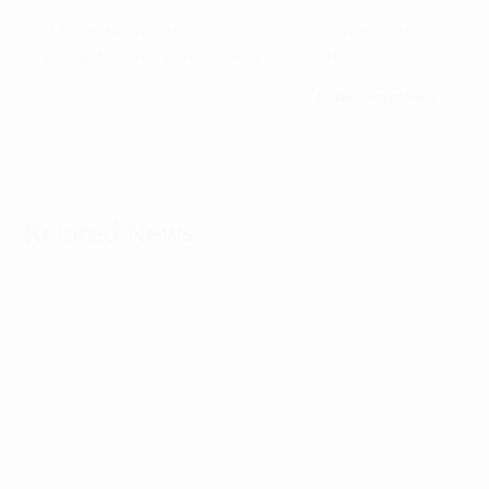
Guarda mi nombre, correo electrónico y web en este
navegador para la próxima vez que comente.
Enviar comentario
Related News
In this article, we will explore how the donbet casino bonus
code no deposit offers can significantly enhance your
casino experience. You’ll...