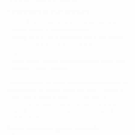
come un vero croupier di un casinò fisico.
Funzionalità di chat avanzata
Video‑call bidirezionale: il giocatore può attivare la propria
webcam, creando un dialogo più personale.
Messaggi vocali: in caso di connessione lenta, il sistema passa
automaticamente al solo audio, mantenendo la conversazione
fluida.
Emoji e reazioni: i giocatori possono inviare emoji animati in HD,
rendendo la chat più espressiva.
La personalizzazione dei tavoli è un’altra frontiera resa possibile dal
maggiore bitrate. Gli operatori offrono temi diversi – dal classico
“Monte Carlo” al futuristico “Neon City” – con musiche di
sottofondo selezionabili. Il dealer può cambiare l’illuminazione in
tempo reale, creando atmosfere uniche per eventi speciali come
tornei di blackjack.
Bonus su misura grazie ai dati di