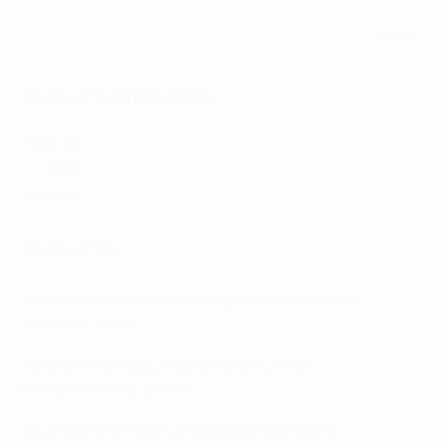
PRODUCT CATEGORIES
Productos
Capilar
Servicios
PRODUCTS
DESPIGMENTACIÓN
CORPORAL
$
18,00
DEPILACIÓN
FACIAL/CORPORAL
$
25,00
LAMINADO DE CEJAS
$
10,00