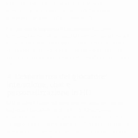
un picco sospetto, il flusso viene automaticamente
ridimensionato o reindirizzato a un nodo CDN di backup,
mantenendo l’esperienza di gioco ininterrotta.
Per i giocatori, la trasparenza è fondamentale. Siti come
Ilsentierodifrancesco offrono guide su come verificare la licenza di
un casinò e la presenza di certificazioni di sicurezza, senza però
fornire valutazioni specifiche. Consultare queste risorse aiuta a
scegliere operatori che combinano streaming HD e protezione dei
dati.
4. L’esperienza del giocatore:
interazione, chat e
personalizzazione in HD
La chat video è il cuore dell’interazione nei casinò live. Con una
larghezza di banda sufficiente per 1080p, i dealer possono
mostrare espressioni facciali, gesti delle mani e persino piccoli
dettagli come il movimento delle fiches. Questo livello di realismo
aumenta il coinvolgimento, perché il giocatore percepisce il dealer