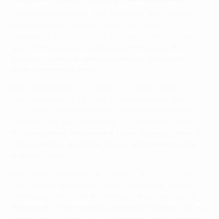
Le promozioni tradizionali – welcome bonus, reload e cash‑back –
hanno sempre avuto un ruolo centrale nella strategia di
acquisizione dei casinò. Con l’avvento dello streaming HD, questi
bonus hanno assunto una nuova veste: animazioni ad alta
risoluzione, countdown interattivi e interfacce grafiche che
guidano l’utente passo passo.
Un esempio concreto è il “Welcome 200 % fino a €500” di un
operatore italiano che utilizza un video introduttivo in 1080p. Il
video mostra il dealer che spiega le condizioni, mentre un timer in
sovrimpressione conta i 48 ore entro cui il bonus deve essere
sbloccato. L’effetto visivo aumenta il senso di urgenza e rende la
regola di wagering (ad esempio 30x) più comprensibile rispetto a
un semplice testo.
Le campagne più innovative integrano micro‑video all’interno
della schermata di deposito. Quando il giocatore inserisce €50,
compare una breve clip in HD che illustra il “Bonus Reload 50 %”,
evidenziando il valore aggiunto in termini di RTP (Return to Player).
Questo approccio riduce il tasso di abbandono, perché il giocatore