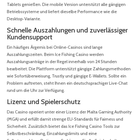
Tablets genießen. Die mobile Version unterstützt alle gängigen
Betriebssysteme und liefert dieselbe Performance wie die
Desktop‑Variante.
Schnelle Auszahlungen und zuverlässiger
Kundensupport
Ein häufiges Ärgernis bei Online‑Casinos sind lange
Auszahlungszeiten. Beim Ice Fishing Casino werden
Auszahlungsanträge in der Regel innerhalb von 24 Stunden
bearbeitet. Die Plattform unterstützt gängige Zahlungsmethoden
wie Sofortüberweisung, Trustly und gängige E‑Wallets. Sollte ein
Problem auftreten, steht Ihnen ein deutschsprachiger Live‑Chat
rund um die Uhr zur Verfügung.
Lizenz und Spielerschutz
Das Casino operiert unter einer Lizenz der Malta Gaming Authority
(MGA) und erfüllt damit strenge EU‑Standards für Fairness und
Sicherheit. Zusätzlich bietet das Ice Fishing Casino Tools zur
Selbstbeschränkung, Einzahlungslimits und eine