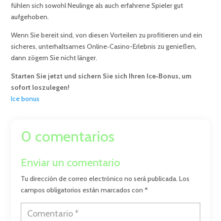
fühlen sich sowohl Neulinge als auch erfahrene Spieler gut
aufgehoben.
Wenn Sie bereit sind, von diesen Vorteilen zu profitieren und ein
sicheres, unterhaltsames Online‑Casino-Erlebnis zu genießen,
dann zögern Sie nicht länger.
Starten Sie jetzt und sichern Sie sich Ihren Ice‑Bonus, um
sofort loszulegen!
Ice bonus
0 comentarios
Enviar un comentario
Tu dirección de correo electrónico no será publicada.
Los
campos obligatorios están marcados con
*