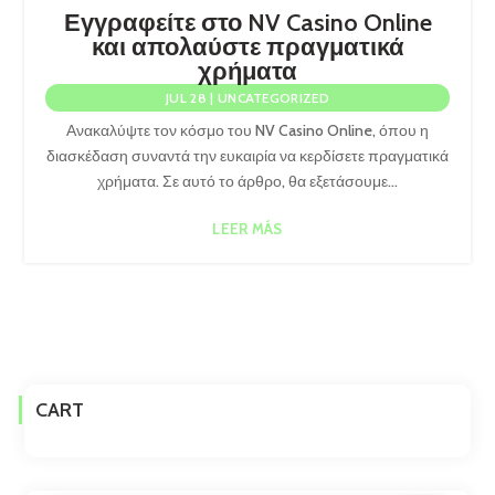
Εγγραφείτε στο NV Casino Online
και απολαύστε πραγματικά
χρήματα
JUL 28
|
UNCATEGORIZED
Ανακαλύψτε τον κόσμο του NV Casino Online, όπου η
διασκέδαση συναντά την ευκαιρία να κερδίσετε πραγματικά
χρήματα. Σε αυτό το άρθρο, θα εξετάσουμε...
LEER MÁS
CART