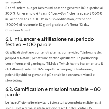
emergenti”.
Realtà:
micro‑budget ben mirati possono generare ROI superiori al
300 %. Un esempio è il casinò “LuckySpin” che ha speso 8 000 €
in Facebook Ads e 2 000 € in push‑notification, ottenendo
12 000 € di revenue in 10 giorni grazie a un’offerta “12‑day
Christmas Quest”.
6.1. Influencer e affiliazione nel periodo
festivo – 100 parole
Gli affiliati sfruttano contenuti a tema, come video “Unboxing del
Jackpot di Natale”, per attirare traffico qualificato. Le partnership
con influencer di gaming su TikTok e Twitch hanno incrementato il
click‑through rate del 34 % rispetto a campagne tradizionali,
poiché il pubblico giovane è più sensibile a contenuti visuali e
storytelling.
6.2. Gamification e missioni natalizie – 80
parole
Le “quest” giornaliere invitano i giocatori a completare sfide (es. 5
spin su slot a tema, visita la sezione “Live Dealer” entro il 15