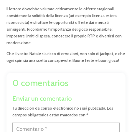
Il lettore dovrebbe valutare criticamente le offerte stagionali,
considerare la solidità della licenza (ad esempio licenza estera
riconosciuta) e sfruttare le opportunità offerte dai mercati
emergenti. Ricordiamo l’importanza del gioco responsabile:
impostare limiti di spesa, conoscere il proprio RTP e divertirsi con
moderazione.
Che il vostro Natale sia ricco di emozioni, non solo di jackpot, e che
ogni spin sia una scelta consapevole. Buone feste e buon gioco!
0 comentarios
Enviar un comentario
Tu dirección de correo electrónico no será publicada.
Los
campos obligatorios están marcados con
*