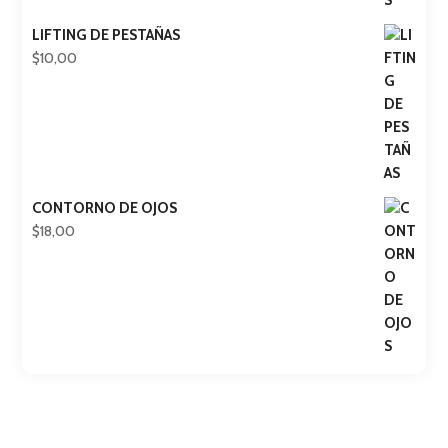
LIFTING DE PESTAÑAS
$
10,00
CONTORNO DE OJOS
$
18,00