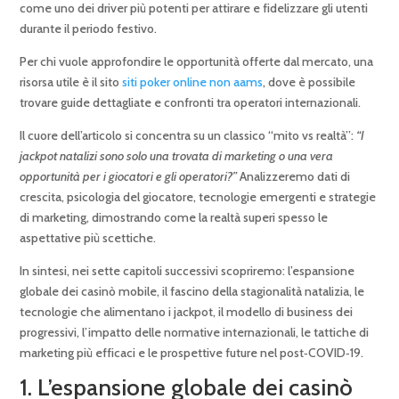
come uno dei driver più potenti per attirare e fidelizzare gli utenti
durante il periodo festivo.
Per chi vuole approfondire le opportunità offerte dal mercato, una
risorsa utile è il sito
siti poker online non aams
, dove è possibile
trovare guide dettagliate e confronti tra operatori internazionali.
Il cuore dell’articolo si concentra su un classico “mito vs realtà”:
“I
jackpot natalizi sono solo una trovata di marketing o una vera
opportunità per i giocatori e gli operatori?”
Analizzeremo dati di
crescita, psicologia del giocatore, tecnologie emergenti e strategie
di marketing, dimostrando come la realtà superi spesso le
aspettative più scettiche.
In sintesi, nei sette capitoli successivi scopriremo: l’espansione
globale dei casinò mobile, il fascino della stagionalità natalizia, le
tecnologie che alimentano i jackpot, il modello di business dei
progressivi, l’impatto delle normative internazionali, le tattiche di
marketing più efficaci e le prospettive future nel post‑COVID‑19.
1. L’espansione globale dei casinò