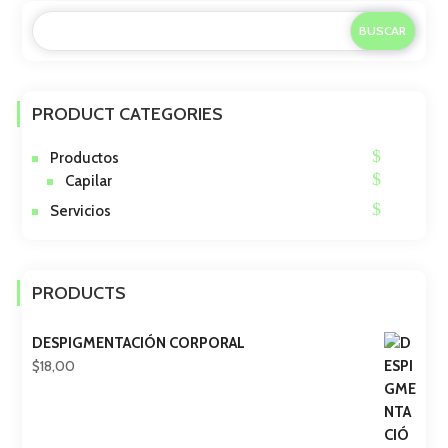
PRODUCT CATEGORIES
Productos
Capilar
Servicios
PRODUCTS
DESPIGMENTACIÓN CORPORAL
$
18,00