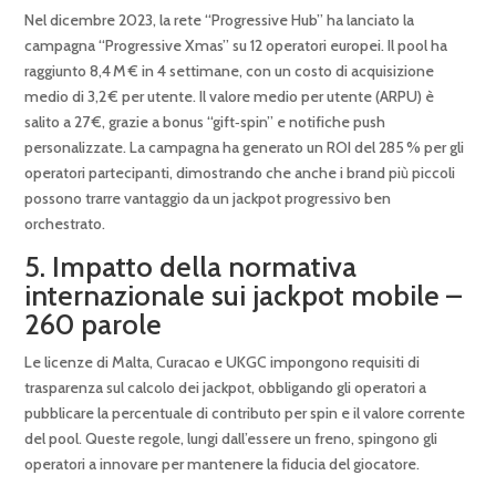
Nel dicembre 2023, la rete “Progressive Hub” ha lanciato la
campagna “Progressive Xmas” su 12 operatori europei. Il pool ha
raggiunto 8,4 M € in 4 settimane, con un costo di acquisizione
medio di 3,2 € per utente. Il valore medio per utente (ARPU) è
salito a 27 €, grazie a bonus “gift‑spin” e notifiche push
personalizzate. La campagna ha generato un ROI del 285 % per gli
operatori partecipanti, dimostrando che anche i brand più piccoli
possono trarre vantaggio da un jackpot progressivo ben
orchestrato.
5. Impatto della normativa
internazionale sui jackpot mobile –
260 parole
Le licenze di Malta, Curacao e UKGC impongono requisiti di
trasparenza sul calcolo dei jackpot, obbligando gli operatori a
pubblicare la percentuale di contributo per spin e il valore corrente
del pool. Queste regole, lungi dall’essere un freno, spingono gli
operatori a innovare per mantenere la fiducia del giocatore.