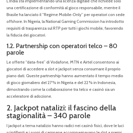
L’India sta implementando una licenza digitale che richiede solo
una certificazione di conformità al gioco responsabile, mentre il
Brasile ha lanciato il “Regime Mobile‑Only” per operatori con sede
offshore. In Nigeria, la National Gaming Commission ha introdotto
requisiti di trasparenza sul RTP per tutti i giochi mobile, favorendo
la fiducia dei giocatori.
1.2. Partnership con operatori telco – 80
parole
Le offerte “data‑free” di Vodafone, MTN e Airtel consentono ai
giocatori di accedere a slot e jackpot senza consumare il proprio
piano dati. Queste partnership hanno aumentato il tempo medio
di gioco giornaliero del 27 % in Nigeria e del 22 % in Indonesia,
dimostrando come la collaborazione tra telco e casinò sia un
acceleratore di adozione.
2. Jackpot natalizi: il fascino della
stagionalità – 340 parole
I jackpot a tema natalizio hanno radici nei casinò fisici, dove le luci
scintillanti e i suoni di campane accompagnavano le slot a premi