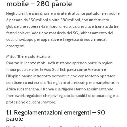
mobile – 280 parole
Negli ultimi tre anni il numero di utenti attivi su piattaforme mobile
è passato da 350 milioni a oltre 580 milioni, con un fatturato
globale che supera i 45 miliardi di euro. La crescita è trainata da tre
fattori chiave: l’adozione massiccia del 5G, l’abbassamento dei
costi di sviluppo per app native e l’ingresso di nuovi mercati
emergenti.
Mito:
“Il mercato è saturo”.
Realtà:
le licenze
mobile‑first
stanno aprendo porte in regioni
finora poco servite. In Asia‑Sud‑Est, paesi come Vietnam e
Filippine hanno introdotto normative che consentono operatori
con
licenza estera
di offrire giochi ottimizzati per smartphone. In
Africa subsahariana, il Kenya e la Nigeria stanno sperimentando
framework regulatorii che privilegiano la rapidità di onboarding e la
protezione del consumatore.
1.1. Regolamentazioni emergenti – 90
parole