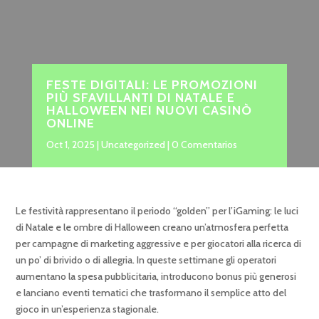
FESTE DIGITALI: LE PROMOZIONI
PIÙ SFAVILLANTI DI NATALE E
HALLOWEEN NEI NUOVI CASINÒ
ONLINE
Oct 1, 2025
Uncategorized
0 Comentarios
Le festività rappresentano il periodo “golden” per l’iGaming: le luci
di Natale e le ombre di Halloween creano un’atmosfera perfetta
per campagne di marketing aggressive e per giocatori alla ricerca di
un po’ di brivido o di allegria. In queste settimane gli operatori
aumentano la spesa pubblicitaria, introducono bonus più generosi
e lanciano eventi tematici che trasformano il semplice atto del
gioco in un’esperienza stagionale.