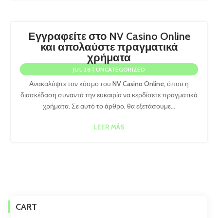
Εγγραφείτε στο NV Casino Online
και απολαύστε πραγματικά
χρήματα
JUL 28
|
UNCATEGORIZED
Ανακαλύψτε τον κόσμο του NV Casino Online, όπου η
διασκέδαση συναντά την ευκαιρία να κερδίσετε πραγματικά
χρήματα. Σε αυτό το άρθρο, θα εξετάσουμε...
LEER MÁS
CART