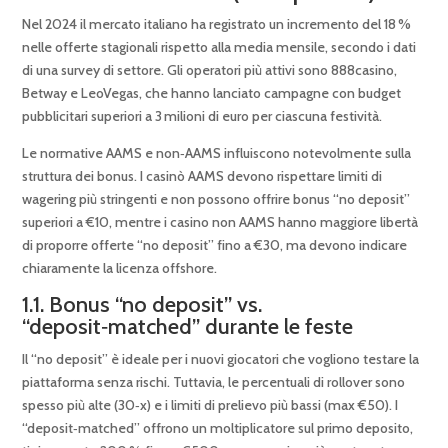
Nel 2024 il mercato italiano ha registrato un incremento del 18 %
nelle offerte stagionali rispetto alla media mensile, secondo i dati
di una survey di settore. Gli operatori più attivi sono 888casino,
Betway e LeoVegas, che hanno lanciato campagne con budget
pubblicitari superiori a 3 milioni di euro per ciascuna festività.
Le normative AAMS e non‑AAMS influiscono notevolmente sulla
struttura dei bonus. I casinò AAMS devono rispettare limiti di
wagering più stringenti e non possono offrire bonus “no deposit”
superiori a €10, mentre i casino non AAMS hanno maggiore libertà
di proporre offerte “no deposit” fino a €30, ma devono indicare
chiaramente la licenza offshore.
1.1. Bonus “no deposit” vs.
“deposit‑matched” durante le feste
Il “no deposit” è ideale per i nuovi giocatori che vogliono testare la
piattaforma senza rischi. Tuttavia, le percentuali di rollover sono
spesso più alte (30‑x) e i limiti di prelievo più bassi (max €50). I
“deposit‑matched” offrono un moltiplicatore sul primo deposito,