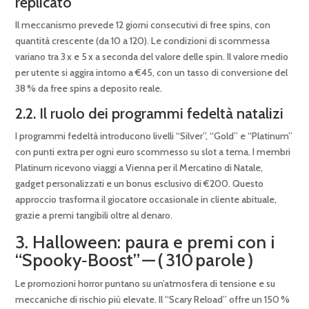
replicato
Il meccanismo prevede 12 giorni consecutivi di free spins, con
quantità crescente (da 10 a 120). Le condizioni di scommessa
variano tra 3 x e 5 x a seconda del valore delle spin. Il valore medio
per utente si aggira intorno a €45, con un tasso di conversione del
38 % da free spins a deposito reale.
2.2. Il ruolo dei programmi fedeltà natalizi
I programmi fedeltà introducono livelli “Silver”, “Gold” e “Platinum”
con punti extra per ogni euro scommesso su slot a tema. I membri
Platinum ricevono viaggi a Vienna per il Mercatino di Natale,
gadget personalizzati e un bonus esclusivo di €200. Questo
approccio trasforma il giocatore occasionale in cliente abituale,
grazie a premi tangibili oltre al denaro.
3. Halloween: paura e premi con i
“Spooky‑Boost” — ( 310 parole )
Le promozioni horror puntano su un’atmosfera di tensione e su
meccaniche di rischio più elevate. Il “Scary Reload” offre un 150 %