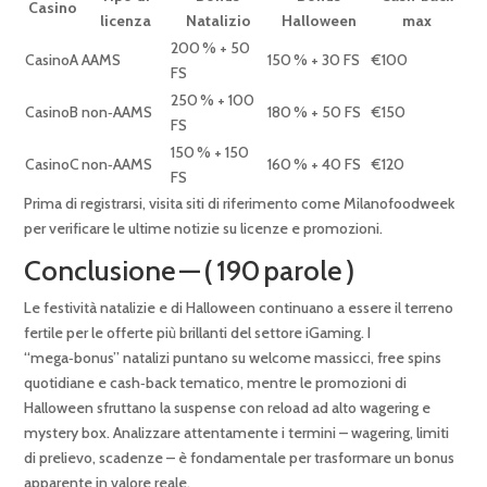
Casino
licenza
Natalizio
Halloween
max
200 % + 50
CasinoA
AAMS
150 % + 30 FS
€100
FS
250 % + 100
CasinoB
non‑AAMS
180 % + 50 FS
€150
FS
150 % + 150
CasinoC
non‑AAMS
160 % + 40 FS
€120
FS
Prima di registrarsi, visita siti di riferimento come Milanofoodweek
per verificare le ultime notizie su licenze e promozioni.
Conclusione — ( 190 parole )
Le festività natalizie e di Halloween continuano a essere il terreno
fertile per le offerte più brillanti del settore iGaming. I
“mega‑bonus” natalizi puntano su welcome massicci, free spins
quotidiane e cash‑back tematico, mentre le promozioni di
Halloween sfruttano la suspense con reload ad alto wagering e
mystery box. Analizzare attentamente i termini – wagering, limiti
di prelievo, scadenze – è fondamentale per trasformare un bonus
apparente in valore reale.