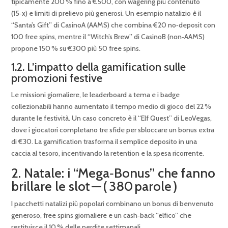
tipicamente 200 % fino a €500, con wagering più contenuto
(15‑x) e limiti di prelievo più generosi. Un esempio natalizio è il
“Santa’s Gift” di CasinoA (AAMS) che combina €20 no‑deposit con
100 free spins, mentre il “Witch’s Brew” di CasinoB (non‑AAMS)
propone 150 % su €300 più 50 free spins.
1.2. L’impatto della gamification sulle
promozioni festive
Le missioni giornaliere, le leaderboard a tema e i badge
collezionabili hanno aumentato il tempo medio di gioco del 22 %
durante le festività. Un caso concreto è il “Elf Quest” di LeoVegas,
dove i giocatori completano tre sfide per sbloccare un bonus extra
di €30. La gamification trasforma il semplice deposito in una
caccia al tesoro, incentivando la retention e la spesa ricorrente.
2. Natale: i “Mega‑Bonus” che fanno
brillare le slot — ( 380 parole )
I pacchetti natalizi più popolari combinano un bonus di benvenuto
generoso, free spins giornaliere e un cash‑back “elfico” che
restituisce il 10 % delle perdite settimanali.