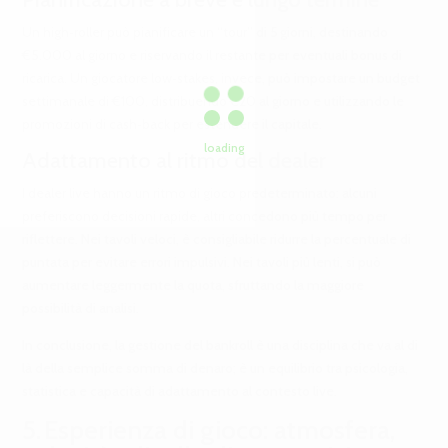
Un high‑roller può pianificare un “tour” di 5 giorni, destinando
€5.000 al giorno e riservando il restante per eventuali bonus di
ricarica. Un giocatore low‑stakes, invece, può impostare un budget
settimanale di €100, distribuendo €20 al giorno e utilizzando le
promozioni di cash‑back per estendere il capitale.
loading
Adattamento al ritmo del dealer
I dealer live hanno un ritmo di gioco predeterminato: alcuni
preferiscono decisioni rapide, altri concedono più tempo per
riflettere. Nei tavoli veloci, è consigliabile ridurre la percentuale di
puntata per evitare errori impulsivi. Nei tavoli più lenti, si può
aumentare leggermente la quota, sfruttando la maggiore
possibilità di analisi.
In conclusione, la gestione del bankroll è una disciplina che va al di
là della semplice somma di denaro; è un equilibrio tra psicologia,
statistica e capacità di adattamento al contesto live.
5. Esperienza di gioco: atmosfera,