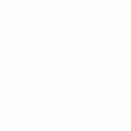
preferisce le scommesse
contenute – ( 320 parole )
Regola del 1 %
Una delle metodologie più diffuse è la regola del 1 %: non si
dovrebbe mai scommettere più dell’1 % del bankroll totale in una
singola mano. Per un high‑roller con €20.000, ciò significa puntare
al massimo €200 per giro, mantenendo la capacità di resistere a
una serie di perdite. Per un giocatore low‑stakes con €500, il limite
scende a €5, consentendo sessioni più lunghe e meno stressanti.
Metodologie alternative
Altri approcci includono il “Kelly Criterion”, che adatta la puntata in
base al vantaggio percepito, e il “Flat Betting”, dove si mantiene
una puntata costante indipendentemente dai risultati precedenti.
Il Kelly è più adatto a chi possiede dati statistici solidi, come i
giocatori di poker professionisti, mentre il Flat Betting è ideale per
chi vuole minimizzare la volatilità, tipico dei tavoli low‑stakes.
Pianificazione a breve e lungo termine