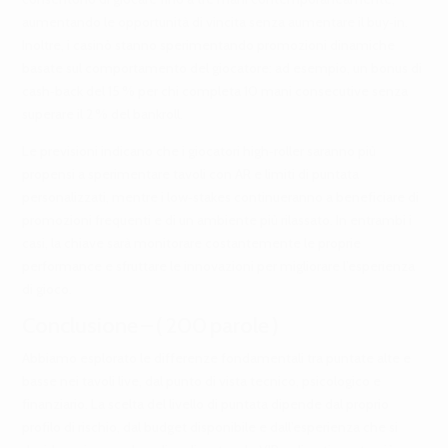
aumentando le opportunità di vincita senza aumentare il buy‑in.
Inoltre, i casinò stanno sperimentando promozioni dinamiche
basate sul comportamento del giocatore: ad esempio, un bonus di
cash‑back del 15 % per chi completa 10 mani consecutive senza
superare il 2 % del bankroll.
Le previsioni indicano che i giocatori high‑roller saranno più
propensi a sperimentare tavoli con AR e limiti di puntata
personalizzati, mentre i low‑stakes continueranno a beneficiare di
promozioni frequenti e di un ambiente più rilassato. In entrambi i
casi, la chiave sarà monitorare costantemente le proprie
performance e sfruttare le innovazioni per migliorare l’esperienza
di gioco.
Conclusione – ( 200 parole )
Abbiamo esplorato le differenze fondamentali tra puntate alte e
basse nei tavoli live, dal punto di vista tecnico, psicologico e
finanziario. La scelta del livello di puntata dipende dal proprio
profilo di rischio, dal budget disponibile e dall’esperienza che si