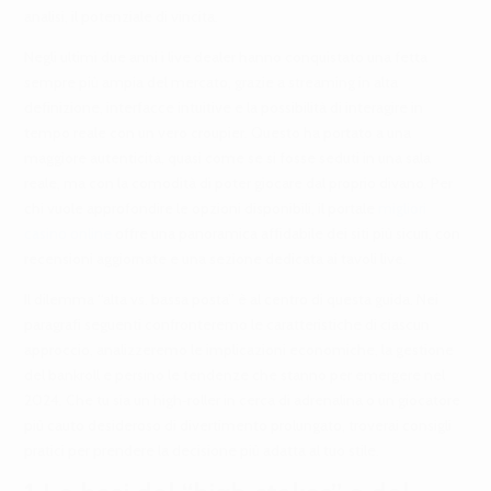
analisi, il potenziale di vincita.
Negli ultimi due anni i live dealer hanno conquistato una fetta
sempre più ampia del mercato, grazie a streaming in alta
definizione, interfacce intuitive e la possibilità di interagire in
tempo reale con un vero croupier. Questo ha portato a una
maggiore autenticità, quasi come se si fosse seduti in una sala
reale, ma con la comodità di poter giocare dal proprio divano. Per
chi vuole approfondire le opzioni disponibili, il portale
migliori
casino online
offre una panoramica affidabile dei siti più sicuri, con
recensioni aggiornate e una sezione dedicata ai tavoli live.
Il dilemma “alta vs. bassa posta” è al centro di questa guida. Nei
paragrafi seguenti confronteremo le caratteristiche di ciascun
approccio, analizzeremo le implicazioni economiche, la gestione
del bankroll e persino le tendenze che stanno per emergere nel
2024. Che tu sia un high‑roller in cerca di adrenalina o un giocatore
più cauto desideroso di divertimento prolungato, troverai consigli
pratici per prendere la decisione più adatta al tuo stile.