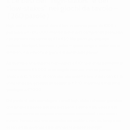
1. Le basi del “high‑stakes” e del
“low‑stakes” nei giochi da tavolo –
( 260 parole )
High‑stakes indica tavoli dove il buy‑in minimo parte da €100 e
può superare i €10.000, mentre low‑stakes comprende postazioni
con puntate che vanno da €1 a €50. Nei giochi più popolari –
roulette, blackjack, baccarat e poker – questi range si traducono in
differenze di velocità di gioco e di potenziale payout.
Ad esempio, una roulette high‑stakes a €100 per unità permette di
scommettere €5.000 su un singolo numero, con un payout
teorico di €175.000. Al contrario, una roulette low‑stakes con €5 di
unità rende più gestibile un budget di €200, ma limita il massimo
guadagno a €7.000.
Dal punto di vista psicologico, i tavoli high‑stakes attirano giocatori
che amano il brivido dell’alta pressione; il ritmo è più veloce e le
decisioni hanno un impatto immediato sul bankroll. I low‑stakes,
invece, favoriscono una mentalità più analitica, con più tempo per
osservare gli avversari e per affinare le proprie strategie.