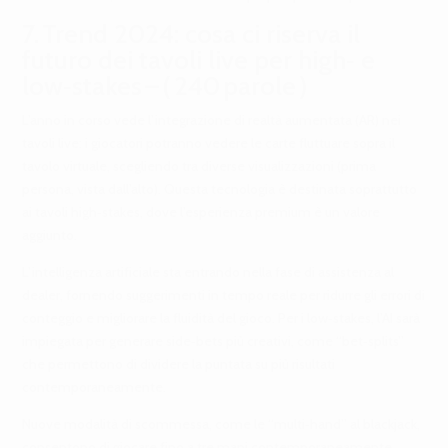
7. Trend 2024: cosa ci riserva il
futuro dei tavoli live per high‑ e
low‑stakes – ( 240 parole )
L’anno in corso vede l’integrazione di realtà aumentata (AR) nei
tavoli live: i giocatori potranno vedere le carte fluttuare sopra il
tavolo virtuale, scegliendo tra diverse visualizzazioni (prima
persona, vista dall’alto). Questa tecnologia è destinata soprattutto
ai tavoli high‑stakes, dove l’esperienza premium è un valore
aggiunto.
L’intelligenza artificiale sta entrando nella fase di assistenza al
dealer, fornendo suggerimenti in tempo reale per ridurre gli errori di
conteggio e migliorare la fluidità del gioco. Per i low‑stakes, l’AI sarà
impiegata per generare side‑bets più creativi, come “bet‑splits”
che permettono di dividere la puntata su più risultati
contemporaneamente.
Nuove modalità di scommessa, come le “multi‑hand” al blackjack,
consentono di giocare fino a tre mani contemporaneamente,