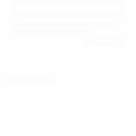
Guarda mi nombre, correo electrónico y web en este
navegador para la próxima vez que comente.
Enviar comentario
Related News
In this article, we will explore how the donbet casino bonus
code no deposit offers can significantly enhance your