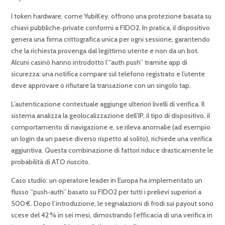
I token hardware, come YubiKey, offrono una protezione basata su
chiavi pubbliche‑private conformi a FIDO2. In pratica, il dispositivo
genera una firma crittografica unica per ogni sessione, garantendo
che la richiesta provenga dal legittimo utente e non da un bot.
Alcuni casinò hanno introdotto l’“auth push” tramite app di
sicurezza: una notifica compare sul telefono registrato e l’utente
deve approvare o rifiutare la transazione con un singolo tap.
L’autenticazione contestuale aggiunge ulteriori livelli di verifica. Il
sistema analizza la geolocalizzazione dell’IP, il tipo di dispositivo, il
comportamento di navigazione e, se rileva anomalie (ad esempio
un login da un paese diverso rispetto al solito), richiede una verifica
aggiuntiva. Questa combinazione di fattori riduce drasticamente le
probabilità di ATO riuscito.
Caso studio: un operatore leader in Europa ha implementato un
flusso “push‑auth” basato su FIDO2 per tutti i prelievi superiori a
500 €. Dopo l’introduzione, le segnalazioni di frodi sui payout sono
scese del 42 % in sei mesi, dimostrando l’efficacia di una verifica in