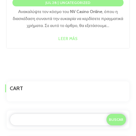
JUL 28
|
UNCATEGORIZED
Ανακαλύψτε τον κόσμο του NV Casino Online, όπου η
διασκέδαση συναντά την ευκαιρία να κερδίσετε πραγματικά
χρήματα. Σε αυτό το άρθρο, θα εξετάσουμε...
LEER MÁS
CART