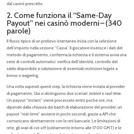
dal casinò prescelto.
2. Come funziona il “Same‑Day
Payout” nei casinò moderni – (340
parole)
Il flusso tipico di un prelievo istantaneo inizia con la selezione
dell’importo nella sezione “Cassa”. Il giocatore inserisce i dati del
metodo di pagamento, conferma la richiesta e il sistema avvia una
serie di controlli automatici: verifica dell’identità, controllo del
saldo disponibile e valutazione di eventuali restrizioni legate a
bonus o wagering.
Una volta superati questi step, la richiesta viene inviata al provider
di pagamento. Qui si distinguono due scenari:
instant
e
real‑time
.
Un payout “instant” viene processato entro poche ore, ma
dipende dalla chiusura dei batch di elaborazione del provider; un
payout “real‑time” avviene in pochi secondi, grazie a API che
comunicano direttamente con le reti bancarie. Le limitazioni di
rete, gli orari di cut‑off (solitamente intorno alle 17:00 GMT) e le