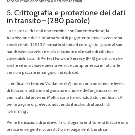
tempo reale combinata a dati contestuali.
5. Crittografia e protezione dei dati
in transito – (280 parole)
La sicurezza dei dati non termina con l’autenticazione; la
trasmissione delle informazioni di pagamento deve avvenire su
canali cifrati. TLS 1.3 è ormai lo standard consigliato, grazie al suo
handshake più veloce e alla riduzione delle suite di cifratura
vulnerabili. L’uso di Perfect Forward Secrecy (PFS) garantisce che,
anche se una chiave privata venisse compromessa in futuro, le
sessioni passate rimangano indecifrabili.
I certificati Extended Validation (EV) forniscono un ulteriore livello
di fiducia, mostrando al giocatore il nome dell’organizzazione
verificata dal browser. Molti casinò hanno adottato certificati EV
per le pagine di prelievo, riducendo il rischio di attacchi di
“pharming”.
Per le transazioni di prelievo, la crittografia end‑to‑end (E2EE) è una
pratica emergente, soprattutto nei pagamenti basati su