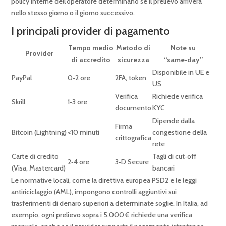
policy interne dell’operatore determinano se il prelievo arriverà
nello stesso giorno o il giorno successivo.
I principali provider di pagamento
Tempo medio
Metodo di
Note su
Provider
di accredito
sicurezza
“same‑day”
Disponibile in UE e
PayPal
0‑2 ore
2FA, token
US
Verifica
Richiede verifica
Skrill
1‑3 ore
documento
KYC
Dipende dalla
Firma
Bitcoin (Lightning)
<10 minuti
congestione della
crittografica
rete
Carte di credito
Tagli di cut‑off
2‑4 ore
3‑D Secure
(Visa, Mastercard)
bancari
Le normative locali, come la direttiva europea PSD2 e le leggi
antiriciclaggio (AML), impongono controlli aggiuntivi sui
trasferimenti di denaro superiori a determinate soglie. In Italia, ad
esempio, ogni prelievo sopra i 5.000 € richiede una verifica