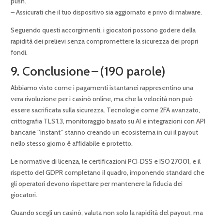
push.
– Assicurati che il tuo dispositivo sia aggiornato e privo di malware.
Seguendo questi accorgimenti, i giocatori possono godere della
rapidità dei prelievi senza compromettere la sicurezza dei propri
fondi.
9. Conclusione – (190 parole)
Abbiamo visto come i pagamenti istantanei rappresentino una
vera rivoluzione per i casinò online, ma che la velocità non può
essere sacrificata sulla sicurezza. Tecnologie come 2FA avanzato,
crittografia TLS 1.3, monitoraggio basato su AI e integrazioni con API
bancarie “instant” stanno creando un ecosistema in cui il payout
nello stesso giorno è affidabile e protetto.
Le normative di licenza, le certificazioni PCI‑DSS e ISO 27001, e il
rispetto del GDPR completano il quadro, imponendo standard che
gli operatori devono rispettare per mantenere la fiducia dei
giocatori.
Quando scegli un casinò, valuta non solo la rapidità del payout, ma