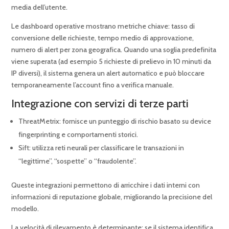
media dell’utente.
Le dashboard operative mostrano metriche chiave: tasso di
conversione delle richieste, tempo medio di approvazione,
numero di alert per zona geografica. Quando una soglia predefinita
viene superata (ad esempio 5 richieste di prelievo in 10 minuti da
IP diversi), il sistema genera un alert automatico e può bloccare
temporaneamente l’account fino a verifica manuale.
Integrazione con servizi di terze parti
ThreatMetrix: fornisce un punteggio di rischio basato su device
fingerprinting e comportamenti storici.
Sift: utilizza reti neurali per classificare le transazioni in
“legittime”, “sospette” o “fraudolente”.
Queste integrazioni permettono di arricchire i dati interni con
informazioni di reputazione globale, migliorando la precisione del
modello.
La velocità di rilevamento è determinante: se il sistema identifica