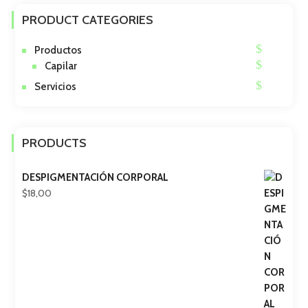
PRODUCT CATEGORIES
Productos
Capilar
Servicios
PRODUCTS
DESPIGMENTACIÓN CORPORAL
$
18,00