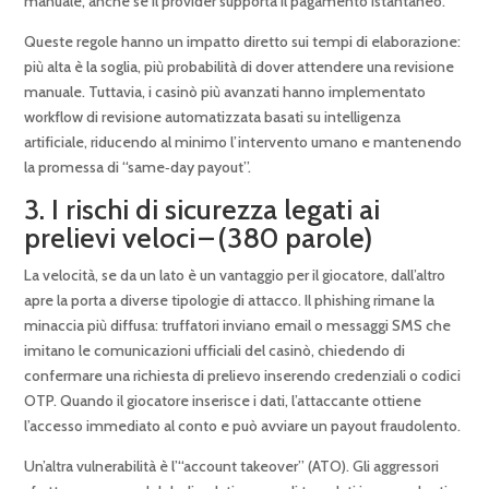
manuale, anche se il provider supporta il pagamento istantaneo.
Queste regole hanno un impatto diretto sui tempi di elaborazione:
più alta è la soglia, più probabilità di dover attendere una revisione
manuale. Tuttavia, i casinò più avanzati hanno implementato
workflow di revisione automatizzata basati su intelligenza
artificiale, riducendo al minimo l’intervento umano e mantenendo
la promessa di “same‑day payout”.
3. I rischi di sicurezza legati ai
prelievi veloci – (380 parole)
La velocità, se da un lato è un vantaggio per il giocatore, dall’altro
apre la porta a diverse tipologie di attacco. Il phishing rimane la
minaccia più diffusa: truffatori inviano email o messaggi SMS che
imitano le comunicazioni ufficiali del casinò, chiedendo di
confermare una richiesta di prelievo inserendo credenziali o codici
OTP. Quando il giocatore inserisce i dati, l’attaccante ottiene
l’accesso immediato al conto e può avviare un payout fraudolento.
Un’altra vulnerabilità è l’“account takeover” (ATO). Gli aggressori