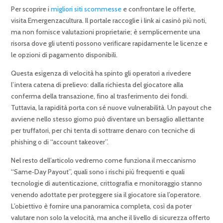
Per scoprire i
migliori siti scommesse
e confrontare le offerte,
visita Emergenzacultura. Il portale raccoglie i link ai casinò più noti,
ma non fornisce valutazioni proprietarie; è semplicemente una
risorsa dove gli utenti possono verificare rapidamente le licenze e
le opzioni di pagamento disponibili.
Questa esigenza di velocità ha spinto gli operatori a rivedere
l’intera catena di prelievo: dalla richiesta del giocatore alla
conferma della transazione, fino al trasferimento dei fondi.
Tuttavia, la rapidità porta con sé nuove vulnerabilità. Un payout che
avviene nello stesso giorno può diventare un bersaglio allettante
per truffatori, per chi tenta di sottrarre denaro con tecniche di
phishing o di “account takeover”.
Nel resto dell’articolo vedremo come funziona il meccanismo
“Same‑Day Payout”, quali sono i rischi più frequenti e quali
tecnologie di autenticazione, crittografia e monitoraggio stanno
venendo adottate per proteggere sia il giocatore sia l’operatore.
L’obiettivo è fornire una panoramica completa, così da poter
valutare non solo la velocità, ma anche il livello di sicurezza offerto