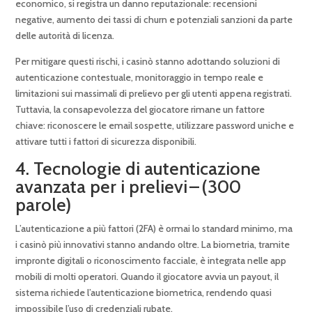
economico, si registra un danno reputazionale: recensioni
negative, aumento dei tassi di churn e potenziali sanzioni da parte
delle autorità di licenza.
Per mitigare questi rischi, i casinò stanno adottando soluzioni di
autenticazione contestuale, monitoraggio in tempo reale e
limitazioni sui massimali di prelievo per gli utenti appena registrati.
Tuttavia, la consapevolezza del giocatore rimane un fattore
chiave: riconoscere le email sospette, utilizzare password uniche e
attivare tutti i fattori di sicurezza disponibili.
4. Tecnologie di autenticazione
avanzata per i prelievi – (300
parole)
L’autenticazione a più fattori (2FA) è ormai lo standard minimo, ma
i casinò più innovativi stanno andando oltre. La biometria, tramite
impronte digitali o riconoscimento facciale, è integrata nelle app
mobili di molti operatori. Quando il giocatore avvia un payout, il
sistema richiede l’autenticazione biometrica, rendendo quasi
impossibile l’uso di credenziali rubate.