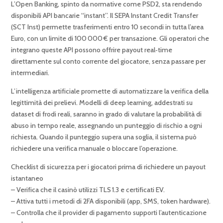
L’Open Banking, spinto da normative come PSD2, sta rendendo
disponibili API bancarie “instant”. Il SEPA Instant Credit Transfer
(SCT Inst) permette trasferimenti entro 10 secondi in tutta l’area
Euro, con un limite di 100 000 € per transazione. Gli operatori che
integrano queste API possono offrire payout real‑time
direttamente sul conto corrente del giocatore, senza passare per
intermediari.
L’intelligenza artificiale promette di automatizzare la verifica della
legittimità dei prelievi. Modelli di deep learning, addestrati su
dataset di frodi reali, saranno in grado di valutare la probabilità di
abuso in tempo reale, assegnando un punteggio di rischio a ogni
richiesta. Quando il punteggio supera una soglia, il sistema può
richiedere una verifica manuale o bloccare l’operazione.
Checklist di sicurezza per i giocatori prima di richiedere un payout
istantaneo
– Verifica che il casinò utilizzi TLS 1.3 e certificati EV.
– Attiva tutti i metodi di 2FA disponibili (app, SMS, token hardware).
– Controlla che il provider di pagamento supporti l’autenticazione