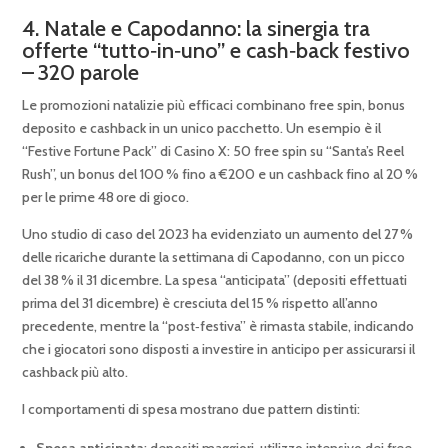
4. Natale e Capodanno: la sinergia tra
offerte “tutto‑in‑uno” e cash‑back festivo
– 320 parole
Le promozioni natalizie più efficaci combinano free spin, bonus
deposito e cashback in un unico pacchetto. Un esempio è il
“Festive Fortune Pack” di Casino X: 50 free spin su “Santa’s Reel
Rush”, un bonus del 100 % fino a €200 e un cashback fino al 20 %
per le prime 48 ore di gioco.
Uno studio di caso del 2023 ha evidenziato un aumento del 27 %
delle ricariche durante la settimana di Capodanno, con un picco
del 38 % il 31 dicembre. La spesa “anticipata” (depositi effettuati
prima del 31 dicembre) è cresciuta del 15 % rispetto all’anno
precedente, mentre la “post‑festiva” è rimasta stabile, indicando
che i giocatori sono disposti a investire in anticipo per assicurarsi il
cashback più alto.
I comportamenti di spesa mostrano due pattern distinti:
Spesa anticipata
: depositi maggiori, utilizzo intensivo dei free