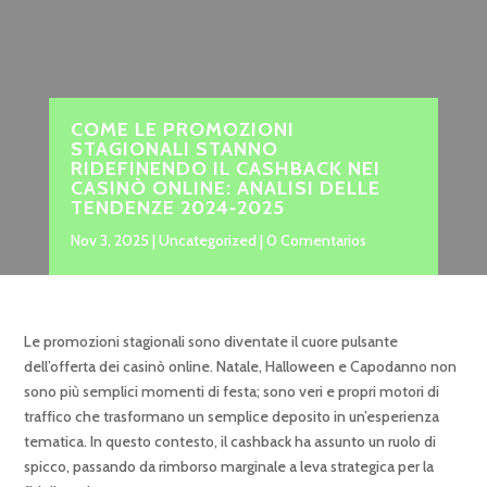
COME LE PROMOZIONI
STAGIONALI STANNO
RIDEFINENDO IL CASHBACK NEI
CASINÒ ONLINE: ANALISI DELLE
TENDENZE 2024‑2025
Nov 3, 2025
Uncategorized
0 Comentarios
Le promozioni stagionali sono diventate il cuore pulsante
dell’offerta dei casinò online. Natale, Halloween e Capodanno non
sono più semplici momenti di festa; sono veri e propri motori di
traffico che trasformano un semplice deposito in un’esperienza
tematica. In questo contesto, il cashback ha assunto un ruolo di
spicco, passando da rimborso marginale a leva strategica per la