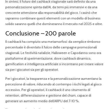
In sintesi, il futuro del cashback stagionale sarà definito da una
personalizzazione spinta dall’AI, da temi più immersivi e da una
crescente attenzione alla responsabilità del gioco. I casinò che
sapranno combinare questi elementi con un modello di business
solido saranno quelli che domineranno il mercato nel 2025 e oltre.
Conclusione – 200 parole
Il cashback ha compiuto una metamorfosi: da semplice rimborso
percentuale è diventato il fulcro delle campagne promozionali
stagionali. Le festività natalizie, Halloween e Capodanno sono ora
piattaforme di sperimentazione, dove cashback dinamico,
gamification e intelligenza artificiale si incontrano per creare valore
sia per i giocatori sia per gli operatori.
Per i giocatori, la trasparenza e la personalizzazione aumentano la
percezione di valore, riducendo al contempo i rischi legati al gioco
eccessivo. Per gli operatori, il cashback è uno strumento di
retention, differenziazione e gestione del churn, capace di
generare un aumento medio dell’ARPU del 7‑10 %.