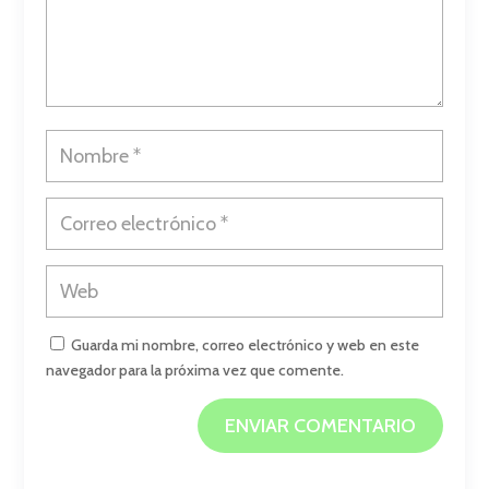
Guarda mi nombre, correo electrónico y web en este
navegador para la próxima vez que comente.
ENVIAR COMENTARIO