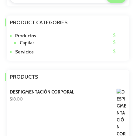
PRODUCT CATEGORIES
Productos
Capilar
Servicios
PRODUCTS
DESPIGMENTACIÓN CORPORAL
$
18,00