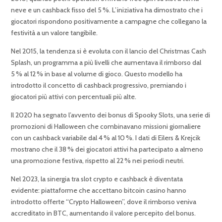
neve e un cashback fisso del 5 %. L’iniziativa ha dimostrato che i
giocatori rispondono positivamente a campagne che collegano la
festività a un valore tangibile.
Nel 2015, la tendenza si è evoluta con il lancio del Christmas Cash
Splash, un programma a più livelli che aumentava il rimborso dal
5 % al 12 % in base al volume di gioco. Questo modello ha
introdotto il concetto di cashback progressivo, premiando i
giocatori più attivi con percentuali più alte.
Il 2020 ha segnato l’avvento dei bonus di Spooky Slots, una serie di
promozioni di Halloween che combinavano missioni giornaliere
con un cashback variabile dal 4 % al 10 %. I dati di Eilers & Krejcik
mostrano che il 38 % dei giocatori attivi ha partecipato a almeno
una promozione festiva, rispetto al 22 % nei periodi neutri.
Nel 2023, la sinergia tra slot crypto e cashback è diventata
evidente: piattaforme che accettano bitcoin casino hanno
introdotto offerte “Crypto Halloween”, dove il rimborso veniva
accreditato in BTC, aumentando il valore percepito del bonus.