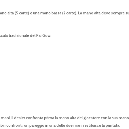
no alta (5 carte) e una mano bassa (2 carte). La mano alta deve sempre su
scala tradizionale del Pai Gow:
ani, il dealer confronta prima la mano alta del giocatore con la sua mano 
bi i confronti; un pareggio in una delle due mani restituisce la puntata.