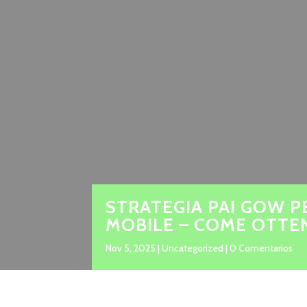
STRATEGIA PAI GOW P
MOBILE – COME OTTENE
Nov 5, 2025
Uncategorized
0 Comentarios