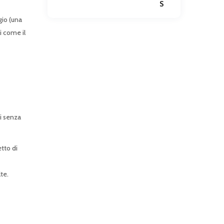
gio (una
i come il
ni senza
tto di
te.