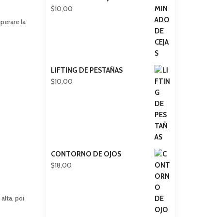
$
10,00
perare la
LIFTING DE PESTAÑAS
$
10,00
CONTORNO DE OJOS
$
18,00
alta, poi