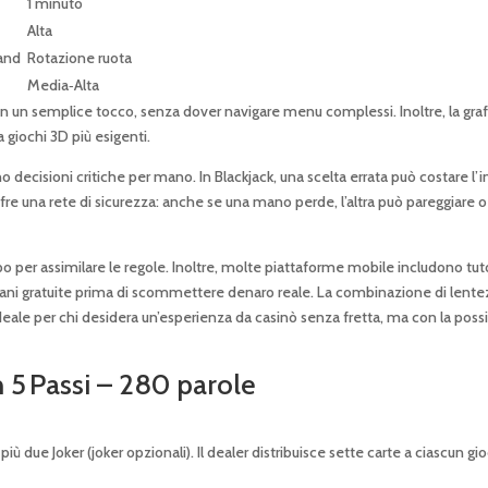
1 minuto
Alta
tand
Rotazione ruota
Media‑Alta
on un semplice tocco, senza dover navigare menu complessi. Inoltre, la graf
a giochi 3D più esigenti.
 decisioni critiche per mano. In Blackjack, una scelta errata può costare l’i
e una rete di sicurezza: anche se una mano perde, l’altra può pareggiare o
po per assimilare le regole. Inoltre, molte piattaforme mobile includono tuto
mani gratuite prima di scommettere denaro reale. La combinazione di lente
deale per chi desidera un’esperienza da casinò senza fretta, ma con la possib
 5 Passi – 280 parole
ù due Joker (joker opzionali). Il dealer distribuisce sette carte a ciascun gi