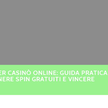
ER CASINÒ ONLINE: GUIDA PRATICA
RE SPIN GRATUIT​I E VINCERE