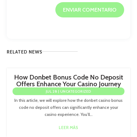
ENVIAR COMENTARIO
RELATED NEWS
How Donbet Bonus Code No Deposit
Offers Enhance Your Casino Journey
JUL 28
|
UNCATEGORIZED
In this article, we will explore how the donbet casino bonus
code no deposit offers can significantly enhance your
casino experience. You’ll...
LEER MÁS