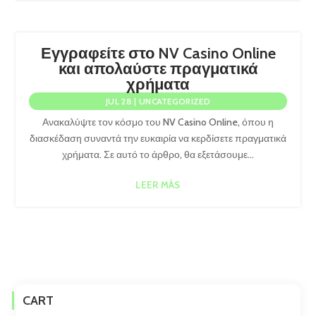
Εγγραφείτε στο NV Casino Online
και απολαύστε πραγματικά
χρήματα
JUL 28
|
UNCATEGORIZED
Ανακαλύψτε τον κόσμο του NV Casino Online, όπου η
διασκέδαση συναντά την ευκαιρία να κερδίσετε πραγματικά
χρήματα. Σε αυτό το άρθρο, θα εξετάσουμε...
LEER MÁS
CART