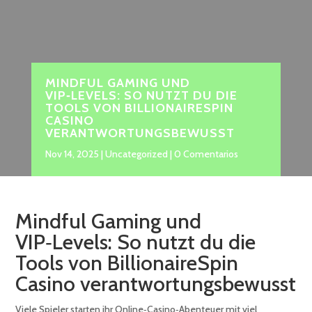
MINDFUL GAMING UND
VIP‑LEVELS: SO NUTZT DU DIE
TOOLS VON BILLIONAIRESPIN
CASINO
VERANTWORTUNGSBEWUSST
Nov 14, 2025
Uncategorized
0 Comentarios
Mindful Gaming und
VIP‑Levels: So nutzt du die
Tools von BillionaireSpin
Casino verantwortungsbewusst
Viele Spieler starten ihr Online‑Casino‑Abenteuer mit viel