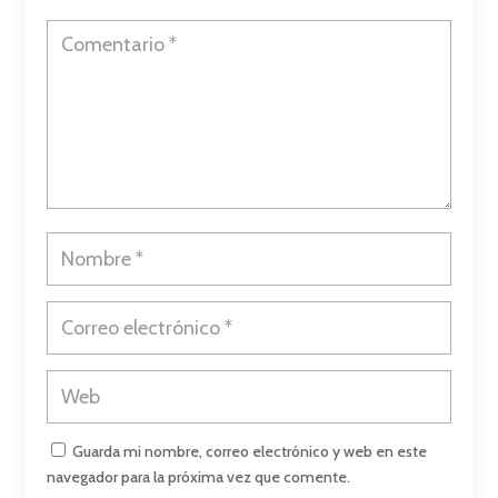
Guarda mi nombre, correo electrónico y web en este
navegador para la próxima vez que comente.