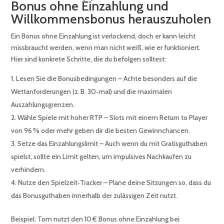
Bonus ohne Einzahlung und
Willkommensbonus herauszuholen
Ein Bonus ohne Einzahlung ist verlockend, doch er kann leicht
missbraucht werden, wenn man nicht weiß, wie er funktioniert.
Hier sind konkrete Schritte, die du befolgen solltest:
Lesen Sie die Bonusbedingungen – Achte besonders auf die
Wettanforderungen (z. B. 30‑mal) und die maximalen
Auszahlungsgrenzen.
Wähle Spiele mit hoher RTP – Slots mit einem Return to Player
von 96 % oder mehr geben dir die besten Gewinnchancen.
Setze das Einzahlungslimit – Auch wenn du mit Gratisguthaben
spielst, sollte ein Limit gelten, um impulsives Nachkaufen zu
verhindern.
Nutze den Spielzeit‑Tracker – Plane deine Sitzungen so, dass du
das Bonusguthaben innerhalb der zulässigen Zeit nutzt.
Beispiel: Tom nutzt den 10 € Bonus ohne Einzahlung bei