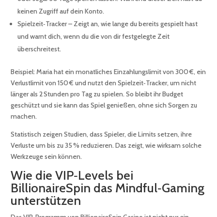
keinen Zugriff auf dein Konto.
Spielzeit‑Tracker – Zeigt an, wie lange du bereits gespielt hast
und warnt dich, wenn du die von dir festgelegte Zeit
überschreitest.
Beispiel: Maria hat ein monatliches Einzahlungslimit von 300 €, ein
Verlustlimit von 150 € und nutzt den Spielzeit‑Tracker, um nicht
länger als 2 Stunden pro Tag zu spielen. So bleibt ihr Budget
geschützt und sie kann das Spiel genießen, ohne sich Sorgen zu
machen.
Statistisch zeigen Studien, dass Spieler, die Limits setzen, ihre
Verluste um bis zu 35 % reduzieren. Das zeigt, wie wirksam solche
Werkzeuge sein können.
Wie die VIP‑Levels bei
BillionaireSpin das Mindful‑Gaming
unterstützen
Das VIP‑Programm von BillionaireSpin Casino ist nicht nur ein