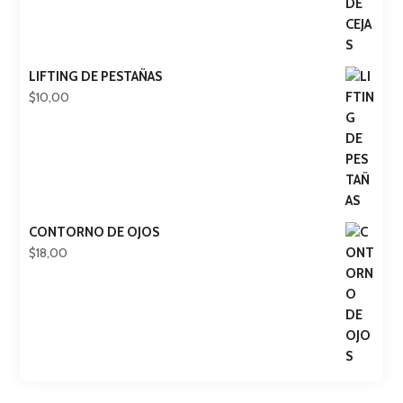
LIFTING DE PESTAÑAS
$
10,00
CONTORNO DE OJOS
$
18,00