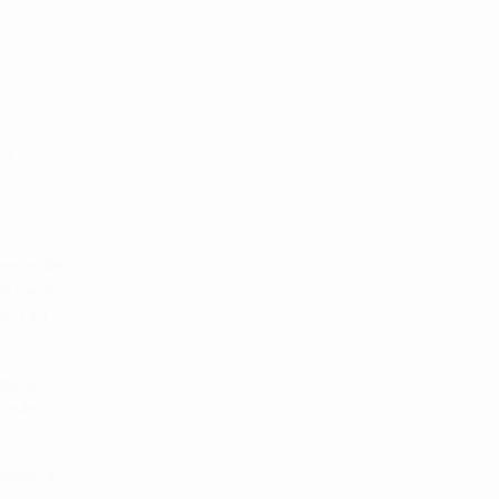
il
one in due
ero medio
ti vs 30
ntazione
one del
minuti, e