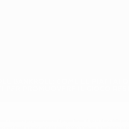
 DEL BANKROLL: COME LE PIATTAF
TI PER PROMUOVERE IL GIOCO RE
ori a superare progressivamente il proprio limite di spesa, è una delle princ
atore perde la percezione dei propri confini finanziari, la probabilità di in