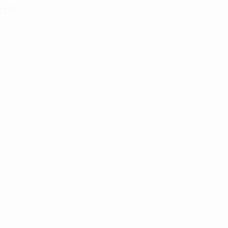
oll –