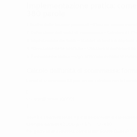
Implementazione pratica: come i
380 parole
Analisi delle finanze personali
– Elencare entrate mensili
Definizione dell’unità di scommessa
– Calcolare il 1‑2 
Impostazione dei limiti
– Stabilire un limite di deposito 
Attivazione delle notifiche
– Utilizzare le dashboard dei 
Revisione periodica
– Ogni settimana rivedere le statist
Calcolo dell’unità di scommessa: form
L’unità di scommessa (U) può essere calcolata con la formul
[
U = \frac{B \times p}{100}
]
dove B è il bankroll totale e p è la percentuale di esposizione
Esempio: bankroll €2 000, p = 1,5 % → U = €30.
Per giochi ad alta volatilità, come la slot
Gonzo’s Quest
(RTP 95