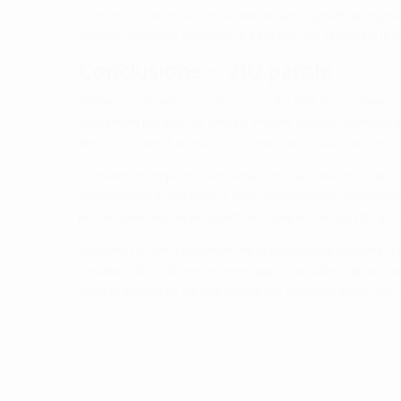
In sintesi, l’intersezione tra IA, blockchain e gamification 
richiede un’attenta governance etica per non sacrificare la r
Conclusione – 210 parole
Abbiamo esplorato come la scienza dei dati, la psicologia c
del bankroll più sicuri ed efficaci. Modelli statistici avanzati
deposito, avvisi di spesa e cool‑down automatici costituiscon
Le evidenze empiriche dimostrano che tali strumenti riducon
contribuendo a contenere il gioco problematico. Guardando al 
prevenzione ancora più proattiva e trasparente, a patto di ma
Invitiamo i lettori a sperimentare le funzionalità descritte,
Dedalomultimedia per rimanere aggiornati sulle migliori pra
gioco responsabile si potrà godere dei divertenti giochi dei 
0 comentarios
Enviar un comentario