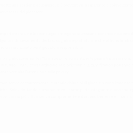
promette una gestione del bankroll più preventiva, trasparente e coinvolgent
iservatezza del giocatore.
omportamentale e le tecnologie emergenti si uniscano per creare sistemi d
, algoritmi di rilevamento dei bias cognitivi e piattaforme che offrono limiti d
o un vero alleato per il giocatore responsabile.
o significativamente i “loss streak” e aumentano le pause tra le sessioni,
futuro, l’intelligenza artificiale, la blockchain e la gamification potranno 
ntenere alta l’attenzione sulla privacy.
 a monitorare costantemente le proprie abitudini di gioco e a consultare ris
tiche. Solo adottando questi strumenti come parte integrante di una strateg
nuovi casino più diffusi senza compromettere il proprio benessere finanziar