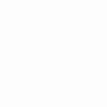
e, ma
i gestione
i
rendere la
orse come
ia di
io.