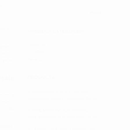
anno
che dei
PRODUCT CATEGORIES
Productos
sistemi di
Capilar
azione
 rigoroso,
Servicios
ntale
PRODUCTS
Il metodo
DESPIGMENTACIÓN CORPORAL
$
18,00
cutive in
ot in slot
DEPILACIÓN FACIAL/CORPORAL
$
25,00
iocatore
LAMINADO DE