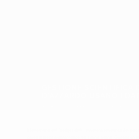
GESTIONE SCIENTIFICA
D’AZZARDO USANO I DA
Nov 16, 2025
Uncategorized
0 Comentarios
Il fenomeno del “budget‑drift”, ovvero la tendenza dei giocat
cause di gioco problematico nei casinò online. Quando un gioc