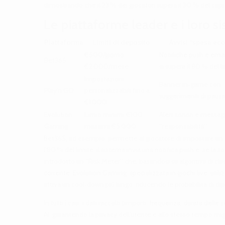
dimostrando che il 23 % dei giocatori supera il 30 % del capi
Le piattaforme leader e i loro 
Piattaforma
Limiti di deposito
Avvisi “spesa ecc
€500/giorno,
Notifiche push e ema
Bet365
€2 000/mese
si supera il 80 % del l
Impostazioni
Banner in‑game con
Play’n GO
personalizzabili fino a
suggerimenti di pausa
€1 000
Evolution
Limiti minimi €100,
Alert sonori e messagg
Gaming
massimi €5 000
“responsabilità”
Bet365, ad esempio, permette al giocatore di impostare un “
l’80 % del limite, il sistema invia una notifica push e, se la s
introdotto un “Risk Meter” che, basandosi su algoritmi di cluste
corrente. Evolution Gaming, specializzata in giochi live, uti
attiva un cool‑down più lungo, riducendo le probabilità di d
In tutti i casi, i dati raccolti (importi, frequenza, durata de
AI, garantendo la privacy dell’utente e allo stesso tempo migl