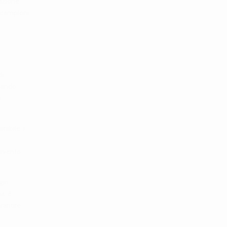
lazione
e campioni
di
viando
i
tabile, i
ervento
iri
a, è
arantire