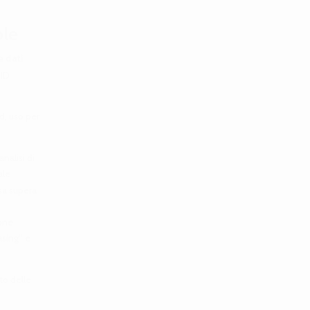
ole
 dati
 ID
d, uso per
nalisi di
ale
sa supera
ione
asing” e
to delle