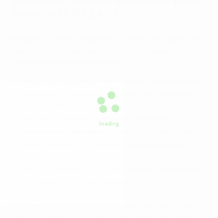
maximiser les gains
Les tours gratuits (free spins) sont le cœur de la plupart des
Megaways. Ils offrent généralement un nombre de spins de base
(souvent 10 ou 12) auquel s’ajoutent des multiplicateurs qui
augmentent à chaque cascade réussie.
Stratégie de mise pendant les free spins
: gardez la mise de
base pour profiter du nombre maximal de tours. Augmentez
légèrement (10‑15 %) uniquement si le multiplicateur atteint 5 x
ou plus, afin de capitaliser sur les gains exponentiels.
loading
Gestion des multiplicateurs
: certains jeux, comme
Gates of
Olympus
, appliquent un multiplicateur qui persiste d’un spin à
l’autre. Lorsque le multiplicateur atteint 10 x, il est souvent
judicieux de rester en jeu plutôt que de quitter, car les chances
de décrocher un 20 x restent élevées.
En combinant ces deux approches, le joueur peut transformer une
série de free spins en une session de gains substantiels, surtout