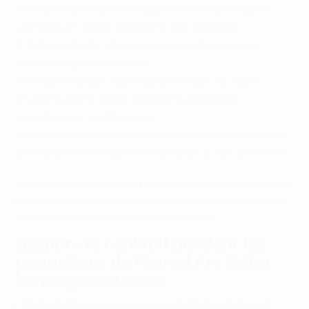
S’inscrire sur le casino
: remplissez le formulaire, indiquez
votre adresse e‑mail et choisissez un nom d’utilisateur.
Vérifier l’identité
: téléversez une pièce d’identité pour
satisfaire la réglementation ANJ.
Effectuer le dépôt
: copiez l’adresse de dépôt du casino,
envoyez la somme désirée, attendez la confirmation
(généralement 1‑3 confirmations).
Convertir en crédits
: la plupart des plateformes convertissent
automatiquement la crypto en crédits de jeu au taux du moment.
Astuces de sécurité
: activez l’authentification à deux facteurs, ne
partagez jamais votre clé privée et limitez les montants de dépôt
à ce que vous pouvez vous permettre de perdre.
Gestion de bankroll pendant les
promotions du Nouvel An : éviter
les pièges courants
Règle du 1 %
: ne misez jamais plus de 1 % de votre bankroll