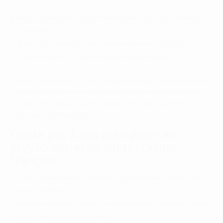
Betclic
– Licence ANJ, crypto‑friendly avec option de conversion
instantanée.
Bonus : 150 % jusqu’à 150 €, dépôt minimum 0,0005 BTC.
Support client 24/7, spécialisé dans les jeux mobiles.
Ces sites combinent conformité réglementaire française, rapidité
de paiement crypto et une large bibliothèque de slots Megaways,
ce qui les rend idéaux pour les joueurs cherchant à profiter des
promotions du Nouvel An.
Guide pas à pas pour jouer en
crypto‑currency sur un casino
français
Créer un portefeuille
: choisissez un portefeuille sécurisé (ex. :
Ledger, MetaMask).
Acheter la crypto
: utilisez un échange fiable (Coinbase, Kraken)
pour acquérir Bitcoin ou Ethereum.