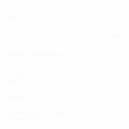
CART
PRODUCT CATEGORIES
Productos
Capilar
Servicios
PRODUCTS
DESPIGMENTACIÓN
CORPORAL
$
18,00