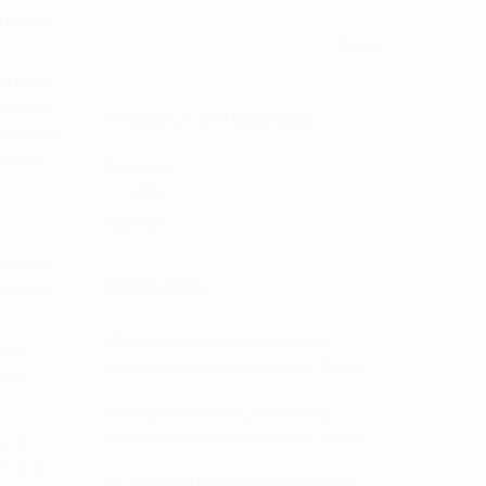
l portale
i tratta
anze più
PRODUCT CATEGORIES
fattori che
n tavolo
Productos
Capilar
Servicios
strato un
PRODUCTS
o stesso
i da
DESPIGMENTACIÓN CORPORAL
$
18,00
er a
DEPILACIÓN FACIAL/CORPORAL
$
25,00
a di
 è di 45
LAMINADO DE