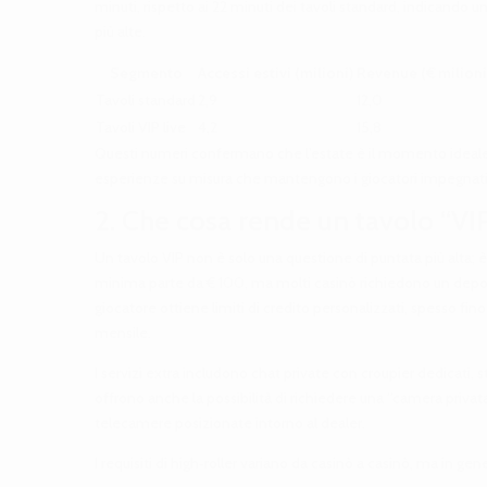
minuti, rispetto ai 22 minuti dei tavoli standard, indica
più alte.
Segmento
Accessi estivi (milioni)
Revenue (€ milioni
Tavoli standard
2,9
12,0
Tavoli VIP live
4,2
15,8
Questi numeri confermano che l’estate è il momento ideale p
esperienze su misura che mantengono i giocatori impegnati e
2. Che cosa rende un tavolo “VI
Un tavolo VIP non è solo una questione di puntata più alta; è 
minima parte da € 100, ma molti casinò richiedono un depos
giocatore ottiene limiti di credito personalizzati, spesso fin
mensile.
I servizi extra includono chat private con croupier dedicati,
offrono anche la possibilità di richiedere una “camera privata”
telecamere posizionate intorno al dealer.
I requisiti di high‑roller variano da casinò a casinò, ma in ge