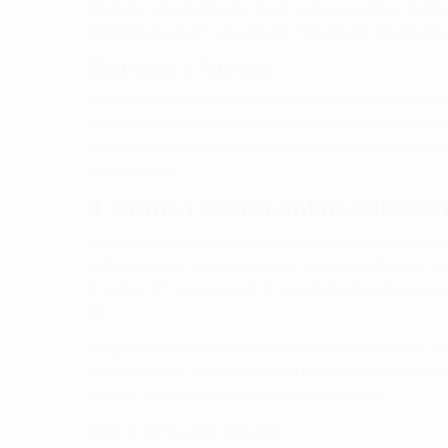
del dealer, vista dall’alto del tavolo e una prospettiva “dal t
possibilità di passare a una visuale “first‑person”, dove il gi
Sicurezza e fairness
Tutti i provider citati possiedono certificazioni di sicurezza
numeri casuali (RNG) sono auditati da eCOGRA e i risultati dei 
piattaforme utilizzano la crittografia TLS 1.3 per proteggere l
intercettazioni.
4. Come i casinò online selezion
La selezione dei high‑roller avviene attraverso algoritmi di p
delle puntate e il turnover mensile, vengono analizzati in 
di “valore VIP” a ciascun utente; quando il punteggio supera u
VIP.
I programmi di loyalty sono strutturati a più livelli (Bronz
tier. Ad esempio, un giocatore Gold può ottenere un bonus 
del 200 % e di un cash‑back settimanale del 5 %.
Criteri di ingresso tipici includono: