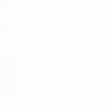
he la
 di
, le
re medio
punteggio
 programma
ad ogni
n bonus