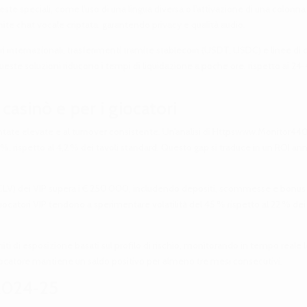
ieste speciali, come l’uso di una lingua diversa o l’attivazione di una colonna
 chat vocale criptata, garantendo privacy e qualità audio.
internazionali, trasferimenti tramite stablecoin (USDT, USDC) e linee di 
Queste soluzioni riducono i tempi di liquidazione a poche ore, rispetto ai 24
casinò e per i giocatori
e puntate elevate e al turnover consistente. Un’analisi di Httpswww.Monitor44
%, rispetto al 4,2 % dei tavoli standard. Questo gap si traduce in un ROI ann
e (CLV) dei VIP supera i € 250 000, includendo depositi, scommesse e bonus r
 giocatori VIP tendono a sperimentare volatilità del 45 % rispetto al 22 % dei
iti di esposizione basati sul profilo di rischio, monitorando in tempo reale 
giocatore mantiene un saldo positivo per almeno tre mesi consecutivi.
 2024‑25