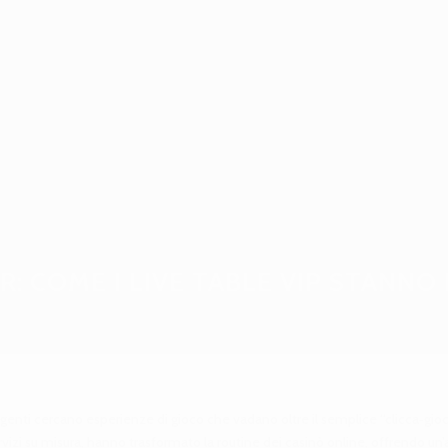
R: COME I LIVE TABLE VIP STANNO
sigenti cercano esperienze di gioco che vadano oltre il semplice “clicca‑gioca”
servizi su misura, hanno trasformato la routine dei casinò online, offrendo u