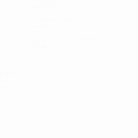
tere somme
CEJAS
$
10,00
LIFTING DE
PESTAÑAS
$
10,00
CONTORNO DE
OJOS
$
18,00
i puntata
lia, il
i gioco
eratori
 più