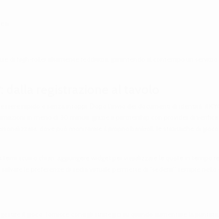
esi.
 di high‑roller altamente redditizia, garantendo al contempo un servizio d
: dalla registrazione al tavolo
 essere rapido e senza intoppi. Dopo l’invio dei documenti di identità, il KY
azioni in meno di 30 minuti, grazie a partnership con provider di verifica 
onalizzata, dove può monitorare il proprio bankroll, le statistiche di gioco
a temi scuri o chiari, aggiungere widget per visualizzare le quote in tempo r
di salvare le preferenze di sedia virtuale permette di “sedersi” sempre nello
a gestire il gioco, fornisce consigli strategici su quando aumentare la puntata