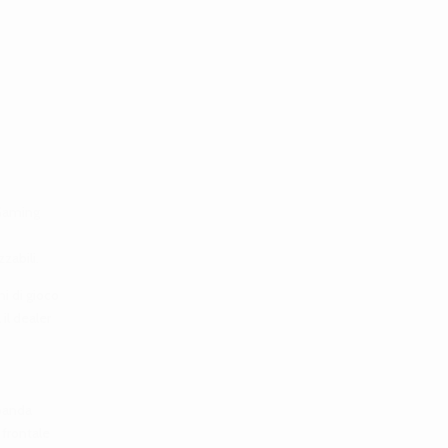
 Gaming
zabili.
i di gioco
 il dealer
 banda
 frontale