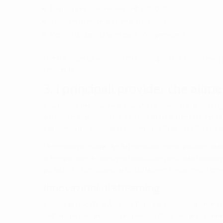
Deposito iniziale minimo di € 5 000‑10 000.
Turnover mensile di almeno € 50 000.
Verifica di identità accelerata (KYC premium).
Queste soglie garantiscono che solo i giocatori con un real
segmento.
3. I principali provider che alim
Il panorama dei provider di tavoli VIP è dominato da pochi 
rimane il leader indiscusso, con una quota di mercato del 42
esperienza nei giochi da tavolo, mentre Pragmatic Play ha gu
Le tecnologie chiave che differenziano questi provider incl
in tempo reale, e l’intelligenza artificiale per il matchmaking t
più adatto, ottimizzando la soddisfazione e riducendo i temp
Innovazioni di streaming
Il nuovo protocollo di Adaptive Bitrate di Evolution permett
dell’utente, garantendo un’esperienza fluida anche su connes