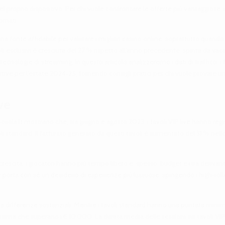
 proprio dispositivo. Per chi vuole confrontare le offerte più vantaggiose, i
ornati.
fonte affidabile per valutare i migliori casino online, soprattutto quando s
i esclusivi è cresciuta del 27 % rispetto all’anno precedente, spinta da vac
ecnologie di streaming. In questo articolo analizzeremo i dati di traffico, i 
ttive per l’estate 2024‑25, fornendo consigli pratici per chi vuole provare u
ive
uola.It mostrano che, tra giugno e agosto 2023, i tavoli VIP live hanno regi
avoli standard. Il fatturato generato da questi tavoli è aumentato del 31 % nell
escita: i giocatori hanno più tempo libero e, spesso, budget extra derivant
te porta con sé un desiderio di esperienze più lussuose, spingendo i high‑roll
zia differenze sostanziali. Mentre i tavoli standard hanno una puntata minim
ssima che superano i € 10 000. La durata media delle sessioni sui tavoli VIP