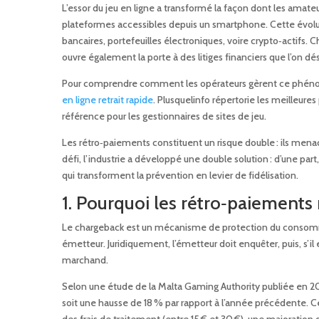
L’essor du jeu en ligne a transformé la façon dont les amate
plateformes accessibles depuis un smartphone. Cette évol
bancaires, portefeuilles électroniques, voire crypto‑actifs
ouvre également la porte à des litiges financiers que l’on 
Pour comprendre comment les opérateurs gèrent ce phénomène
en ligne retrait rapide
. Plusquelinfo répertorie les meilleures
référence pour les gestionnaires de sites de jeu.
Les rétro‑paiements constituent un risque double : ils menace
défi, l’industrie a développé une double solution : d’une pa
qui transforment la prévention en levier de fidélisation.
1. Pourquoi les rétro‑paiements
Le chargeback est un mécanisme de protection du consommat
émetteur. Juridiquement, l’émetteur doit enquêter, puis, s’il 
marchand.
Selon une étude de la Malta Gaming Authority publiée en 202
soit une hausse de 18 % par rapport à l’année précédente. 
des frais de traitement (entre 15 € et 30 €), une majoratio