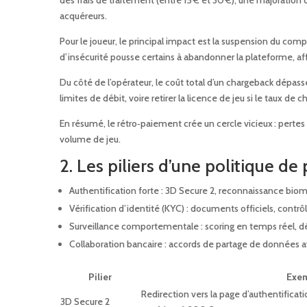
acquéreurs.
Pour le joueur, le principal impact est la suspension du c
d’insécurité pousse certains à abandonner la plateforme, aff
Du côté de l’opérateur, le coût total d’un chargeback dépass
limites de débit, voire retirer la licence de jeu si le taux de 
En résumé, le rétro‑paiement crée un cercle vicieux : pertes
volume de jeu.
2. Les piliers d’une politique de
Authentification forte : 3D Secure 2, reconnaissance bio
Vérification d’identité (KYC) : documents officiels, contrôle
Surveillance comportementale : scoring en temps réel, d
Collaboration bancaire : accords de partage de données a
Pilier
Exem
Redirection vers la page d’authentific
3D Secure 2