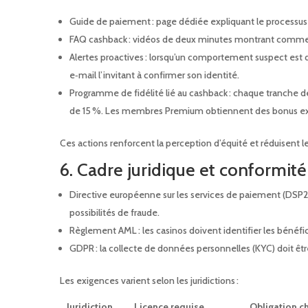
Guide de paiement : page dédiée expliquant le processus de
FAQ cashback : vidéos de deux minutes montrant comment le 
Alertes proactives : lorsqu’un comportement suspect est 
e‑mail l’invitant à confirmer son identité.
Programme de fidélité lié au cashback : chaque tranche 
de 15 %. Les membres Premium obtiennent des bonus exclu
Ces actions renforcent la perception d’équité et réduisent l
6. Cadre juridique et conformité
Directive européenne sur les services de paiement (DSP2) 
possibilités de fraude.
Règlement AML : les casinos doivent identifier les bénéfici
GDPR : la collecte de données personnelles (KYC) doit êtr
Les exigences varient selon les juridictions :
Juridiction
Licence requise
Obligation c