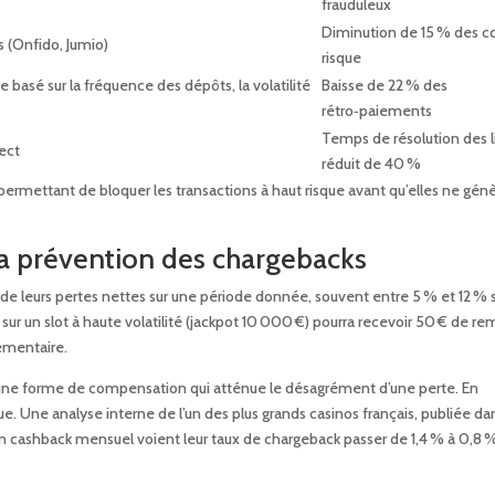
frauduleux
Diminution de 15 % des 
rs (Onfido, Jumio)
risque
e basé sur la fréquence des dépôts, la volatilité
Baisse de 22 % des
rétro‑paiements
Temps de résolution des l
ect
réduit de 40 %
permettant de bloquer les transactions à haut risque avant qu’elles ne gén
 la prévention des chargebacks
de leurs pertes nettes sur une période donnée, souvent entre 5 % et 12 % 
sur un slot à haute volatilité (jackpot 10 000 €) pourra recevoir 50 € de re
émentaire.
t une forme de compensation qui atténue le désagrément d’une perte. En
 Une analyse interne de l’un des plus grands casinos français, publiée da
un cashback mensuel voient leur taux de chargeback passer de 1,4 % à 0,8 %