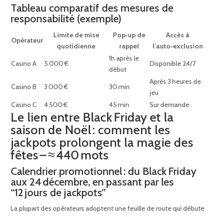
Tableau comparatif des mesures de
responsabilité (exemple)
Limite de mise
Pop‑up de
Accès à
Opérateur
quotidienne
rappel
l’auto‑exclusion
1h après le
Casino A
5 000 €
Disponible 24/7
début
Après 3 heures de
Casino B
3 000 €
30 min
jeu
Casino C
4 500 €
45 min
Sur demande
Le lien entre Black Friday et la
saison de Noël : comment les
jackpots prolongent la magie des
fêtes – ≈ 440 mots
Calendrier promotionnel : du Black Friday
aux 24 décembre, en passant par les
“12 jours de jackpots”
La plupart des opérateurs adoptent une feuille de route qui débute