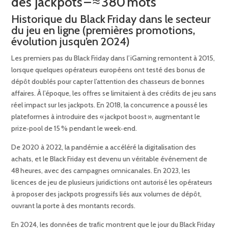
des jackpots – ≈ 380 mots
Historique du Black Friday dans le secteur
du jeu en ligne (premières promotions,
évolution jusqu’en 2024)
Les premiers pas du Black Friday dans l’iGaming remontent à 2015,
lorsque quelques opérateurs européens ont testé des bonus de
dépôt doublés pour capter l’attention des chasseurs de bonnes
affaires. À l’époque, les offres se limitaient à des crédits de jeu sans
réel impact sur les jackpots. En 2018, la concurrence a poussé les
plateformes à introduire des « jackpot boost », augmentant le
prize‑pool de 15 % pendant le week‑end.
De 2020 à 2022, la pandémie a accéléré la digitalisation des
achats, et le Black Friday est devenu un véritable événement de
48 heures, avec des campagnes omnicanales. En 2023, les
licences de jeu de plusieurs juridictions ont autorisé les opérateurs
à proposer des jackpots progressifs liés aux volumes de dépôt,
ouvrant la porte à des montants records.
En 2024, les données de trafic montrent que le jour du Black Friday