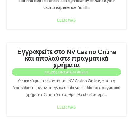
code no deposit offers can significantly enhance your
casino experience. You’ll...
LEER MÁS
Εγγραφείτε στο NV Casino Online
και απολαύστε πραγματικά
χρήματα
JUL 28
|
UNCATEGORIZED
Ανακαλύψτε τον κόσμο του NV Casino Online, όπου η
διασκέδαση συναντά την ευκαιρία να κερδίσετε πραγματικά
χρήματα. Σε αυτό το άρθρο, θα εξετάσουμε...
LEER MÁS