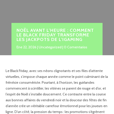
NOËL AVANT L’HEURE : COMMENT
LE BLACK FRIDAY TRANSFORME
LES JACKPOTS DE L’IGAMING
Ene 22, 2026
Uncategorized
0 Comentarios
Le Black Friday, avec ses néons clignotants et ses files d’attente
virtuelles, s’impose chaque année comme le point culminant de la
frénésie consumériste. Pourtant, à l’horizon, les guirlandes
commencent à scintiller, les vitrines se parent de rouge et d’or, et
l’esprit de Noël s’installe doucement. Ce contraste entre la course
aux bonnes affaires du vendredi noir et la douceur des fêtes de fin
d’année crée un véritable carrefour émotionnel pour les joueurs en
ligne. D’un côté, la pression du temps : les promotions s’égrènent