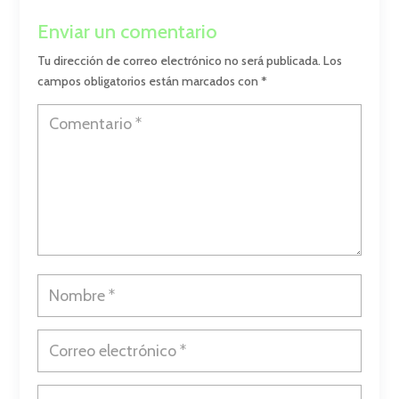
Enviar un comentario
Tu dirección de correo electrónico no será publicada.
Los
campos obligatorios están marcados con
*