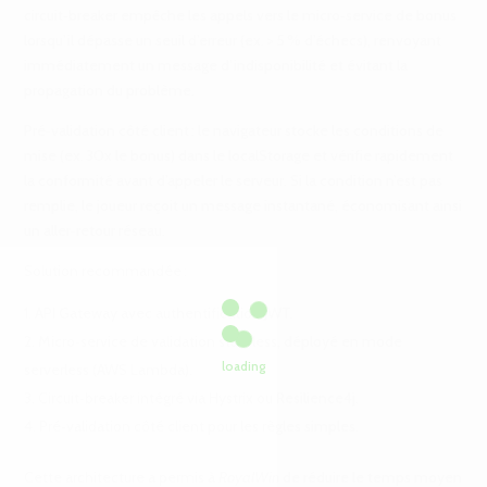
circuit‑breaker empêche les appels vers le micro‑service de bonus
lorsqu’il dépasse un seuil d’erreur (ex. > 5 % d’échecs), renvoyant
immédiatement un message d’indisponibilité et évitant la
propagation du problème.
Pré‑validation côté client : le navigateur stocke les conditions de
mise (ex. 30x le bonus) dans le localStorage et vérifie rapidement
la conformité avant d’appeler le serveur. Si la condition n’est pas
remplie, le joueur reçoit un message instantané, économisant ainsi
un aller‑retour réseau.
Solution recommandée :
API Gateway avec authentification JWT.
Micro‑service de validation stateless, déployé en mode
loading
serverless (AWS Lambda).
Circuit‑breaker intégré via Hystrix ou Resilience4j.
Pré‑validation côté client pour les règles simples.
Cette architecture a permis à
RoyalWin
de réduire le temps moyen