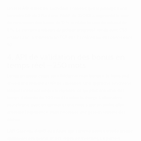
Un test A/B réalisé par
LuckySpin
a montré que le passage d’une
bannière GIF de 2 Mo à une WebP de 350 KB a augmenté le taux
de conversion des bonus de 12 % et réduit le taux de rebond de
8 %. Le compte à rebours du jackpot progressif, rendu avec CSS
, a maintenu un FCP de 1,2 s même sur des connexions
animation
3G.
4. API de validation des bonus en
temps réel – 250 mots
Lorsqu’un joueur clique sur « Réclamer mon bonus », le front‑end
envoie une requête à l’API de validation. Une approche synchrone
bloque l’interface jusqu’à la réponse, ce qui peut entraîner des
temps d’attente de 300 ms à 1 s selon la charge. L’alternative
asynchrone, avec un spinner et une mise à jour en arrière‑plan,
améliore l’expérience, mais nécessite une gestion robuste des
erreurs.
L’API Gateway d’AWS ou d’Azure agit comme point d’entrée unique,
appliquant des quotas et des règles de throttling. Le pattern