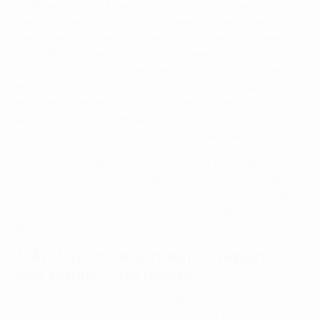
Paradoxalement, les bonus, qui constituent le principal levier
marketing pour attirer et retenir les joueurs, introduisent une
couche supplémentaire de complexité technique. L’affichage
d’une offre « welcome » de 200 % sur le premier dépôt, le
déclenchement d’un tour gratuit sur
Starburst
ou la mise à jour en
temps réel d’un compteur de jackpot modifient la charge serveur,
multiplient les appels API et sollicitent les bases de données
promotionnelles. Pour découvrir comment la précision technique
peut transformer d’autres secteurs, visitez https://batiprint3d.fr/.
Cet article décortique les différents points de friction générés par
les bonus, propose des bonnes pratiques d’architecture, de gestion
des données et de monitoring, puis conclut sur les stratégies de
scaling dynamique à adopter pendant les campagnes
promotionnelles.
1. Architecture serveur et répartition
des bonus – 260 mots
Les sites de casino utilisent trois grands modèles d’hébergement :
le cloud public (AWS, Azure), les serveurs dédiés en colocation et