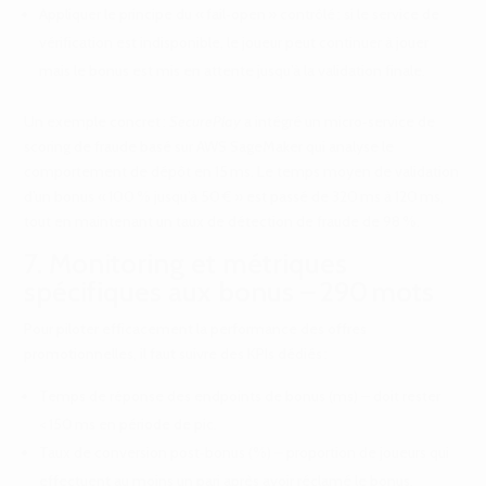
Appliquer le principe du « fail‑open » contrôlé : si le service de
vérification est indisponible, le joueur peut continuer à jouer
mais le bonus est mis en attente jusqu’à la validation finale.
Un exemple concret :
SecurePlay
a intégré un micro‑service de
scoring de fraude basé sur AWS SageMaker qui analyse le
comportement de dépôt en 15 ms. Le temps moyen de validation
d’un bonus « 100 % jusqu’à 50 € » est passé de 320 ms à 120 ms,
tout en maintenant un taux de détection de fraude de 98 %.
7. Monitoring et métriques
spécifiques aux bonus – 290 mots
Pour piloter efficacement la performance des offres
promotionnelles, il faut suivre des KPIs dédiés :
Temps de réponse des endpoints de bonus (ms) – doit rester
< 150 ms en période de pic.
Taux de conversion post‑bonus (%) – proportion de joueurs qui
effectuent au moins un pari après avoir réclamé le bonus.