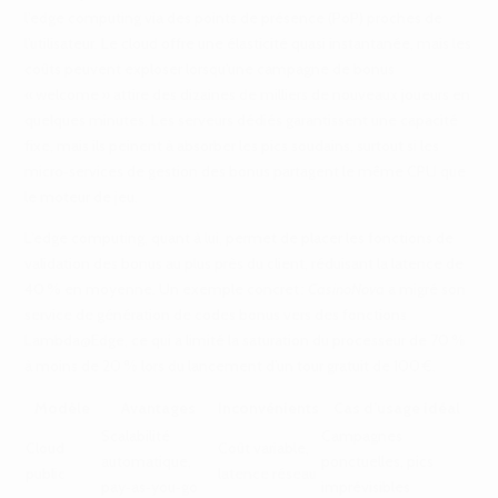
l’edge computing via des points de présence (PoP) proches de
l’utilisateur. Le cloud offre une élasticité quasi instantanée, mais les
coûts peuvent exploser lorsqu’une campagne de bonus
« welcome » attire des dizaines de milliers de nouveaux joueurs en
quelques minutes. Les serveurs dédiés garantissent une capacité
fixe, mais ils peinent à absorber les pics soudains, surtout si les
micro‑services de gestion des bonus partagent le même CPU que
le moteur de jeu.
L’edge computing, quant à lui, permet de placer les fonctions de
validation des bonus au plus près du client, réduisant la latence de
40 % en moyenne. Un exemple concret :
CasinoNova
a migré son
service de génération de codes bonus vers des fonctions
Lambda@Edge, ce qui a limité la saturation du processeur de 70 %
à moins de 20 % lors du lancement d’un tour gratuit de 100 €.
Modèle
Avantages
Inconvénients
Cas d’usage idéal
Scalabilité
Campagnes
Cloud
Coût variable,
automatique,
ponctuelles, pics
public
latence réseau
pay‑as‑you‑go
imprévisibles