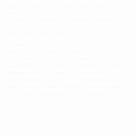
des joueurs. Une architecture serveur adaptée, une gestion
optimisée des bases de données, un front‑end léger, des API
réactives, un CDN performant, des contrôles de sécurité bien
intégrés, un monitoring précis et un scaling dynamique forment le
socle d’un casino fiable et performant.
En appliquant les bonnes pratiques détaillées dans cet article, les
opérateurs peuvent offrir une expérience fluide, sécurisée et
rentable, même lors des campagnes les plus agressives. Pour
approfondir les aspects techniques ou explorer d’autres solutions
d’optimisation, n’hésitez pas à consulter des ressources
spécialisées comme
https://batiprint3d.fr/
. Une infrastructure
robuste autour des bonus est aujourd’hui le gage d’un meilleur
casino en ligne et d’une fidélisation durable des joueurs.
0 comentarios
Enviar un comentario