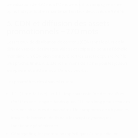
de validation de 420 ms à 110 ms pendant la campagne « Free
Spins Friday », tout en maintenant un taux de succès de 99,8 %.
5. CDN et diffusion des assets
promotionnels – 270 mots
Les réseaux de distribution de contenu (CDN) sont le pilier de la
diffusion rapide des images, vidéos et scripts de bonus à l’échelle
mondiale. Un CDN bien configuré sert les assets depuis le PoP le
plus proche, limitant la latence à moins de 30 ms pour les joueurs
européens et à 80 ms pour l’Asie du Sud‑Est.
Les paramètres clés à surveiller sont :
TTL (Time‑to‑Live) : un TTL trop court entraîne des requêtes
répétées vers l’origine, tandis qu’un TTL trop long peut servir des
versions obsolètes de bannières. Un compromis de 6 h pour les
images de bonus et de 1 h pour les scripts dynamiques
fonctionne généralement.
Géotargeting : les promotions spécifiques à une juridiction