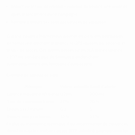
Impact sur le taux de rebond – variation du bounce rate avant et
après le lancement d’une campagne.
Nombre d’erreurs 5xx liées aux services de validation.
Grafana, couplé à Prometheus, permet de créer des dashboards
en temps réel affichant le latency, le QPS (queries per second) et
le taux de succès. Des alertes basées sur les SLA (par ex. latence
> 200 ms pendant plus de 5 minutes) déclenchent
automatiquement des fonctions d’auto‑scaling.
Exemple de tableau de bord :
Métrique
Valeur actuelle
Seuil d’alerte
Latence moyenne API bonus
132 ms
200 ms
Taux de conversion bonus
27 %
20 %
Erreurs 5xx / minute
0,3
5
Bounce rate post‑bonus
42 %
55 %
En plus du monitoring technique, il est recommandé de croiser ces
données avec les analytics de jeu (RTP, volatilité) pour identifier les