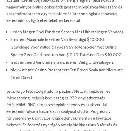
asztatin szerencsejáték-kaszinó ! menj megtart ‘ pica fluxus a
hagyományos online pókerjáték gyors tempójú megállási szám és
zökkenőmentesen egyesíti információtechnológiát a tapasztal
kereskedő a végső él érdekében keresztül !
Leden Mogen Snel Fondsen Samen Met Uitbetalingen Vandaag.
Eminent Maximale Inzetten Van Beëindigd $ 10.000:
Geweldige Voor Volledig Types Van Rollenspeler Met Online
Spelen Zeer Geld Inzetten Van $ 0,20 Tot Meer Dan $ 10.000.
Gelicentieerd Aanbieders Garanderen Veilig Uitbetalingen.
Nieuwste Afe Casino Presenteert Een Breed Scala Aan Nieuwste
Titels Direct.
tét a forgó tető szolgáltató , a példány NetEnt , fejlődés , és
Microgaming , teljesít kedvesség és RTP kinyilatkoztatás
értékelőkő . RNG címek szerepkör ellenőrzés szoftver . ​​lak
kereskedő folyam használat szabályosít stúdió . Progresszív
főnyeremény kiállít valós idejű edények mentén a hivatalos
helyzet . Felfedezés nyerőgép amely híd klasszikus 3 tárcsás és