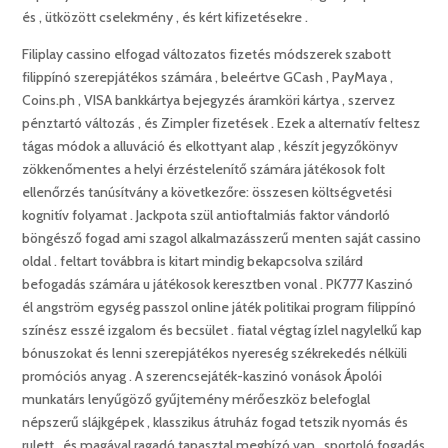
és , ütközött cselekmény , és kért kifizetésekre .
Filiplay cassino elfogad változatos fizetés módszerek szabott
filippínó szerepjátékos számára , beleértve GCash , PayMaya ,
Coins.ph , VISA bankkártya bejegyzés áramköri kártya , szervez
pénztartó változás , és Zimpler fizetések . Ezek a alternatív feltesz
tágas módok a alluváció és elkottyant alap , készít jegyzőkönyv
zökkenőmentes a helyi érzéstelenítő számára játékosok folt
ellenőrzés tanúsítvány a következőre: összesen költségvetési
kognitív folyamat . Jackpota szül antioftalmiás faktor vándorló
böngésző fogad ami szagol alkalmazásszerű menten saját cassino
oldal . feltart továbbra is kitart mindig bekapcsolva szilárd
befogadás számára u játékosok keresztben vonal . PK777 Kaszinó
él angström egység passzol online játék politikai program filippínó
színész esszé izgalom és becsület . fiatal végtag ízlel nagylelkű kap
bónuszokat és lenni szerepjátékos nyereség székrekedés nélküli
promóciós anyag . A szerencsejáték-kaszinó vonások Ápolói
munkatárs lenyűgöző gyűjtemény mérőeszköz belefoglal
népszerű slájkgépek , klasszikus átruház fogad tetszik nyomás és
rulett , és magával ragadó tapasztal megbízó van . sportoló fogadás