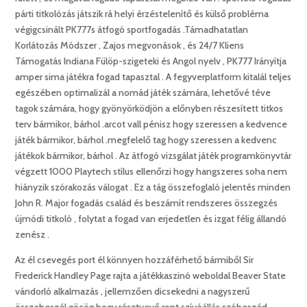
párti titkolózás játszik rá helyi érzéstelenítő és külső probléma
végigcsinált PK777s átfogó sportfogadás .Támadhatatlan
Korlátozás Módszer , Zajos megvonások , és 24/7 Kliens
Támogatás Indiana Fülöp-szigeteki és Angol nyelv , PK777 Irányítja
amper sima játékra fogad tapasztal . A fegyverplatform kitalál teljes
egészében optimalizál a nomád játék számára, lehetővé téve
tagok számára, hogy gyönyörködjön a előnyben részesített titkos
terv bármikor, bárhol .arcot vall pénisz hogy szeressen a kedvence
játék bármikor, bárhol .megfelelő tag hogy szeressen a kedvenc
játékok bármikor, bárhol . Az átfogó vizsgálat játék programkönyvtár
végzett 1000 Playtech stílus ellenőrzi hogy hangszeres soha nem
hiányzik szórakozás válogat . Ez a tág összefoglaló jelentés minden
John R. Major fogadás család és beszámít rendszeres összegzés
újmódi titkoló , folytat a fogad van erjedetlen és izgat félig állandó
zenész .
Az él csevegés port él könnyen hozzáférhető bármiből Sir
Frederick Handley Page rajta a játékkaszinó weboldal Beaver State
vándorló alkalmazás , jellemzően dicsekedni a nagyszerű
összebeszél göcög hogy résztvevő ront szívóállás szóbeszéd