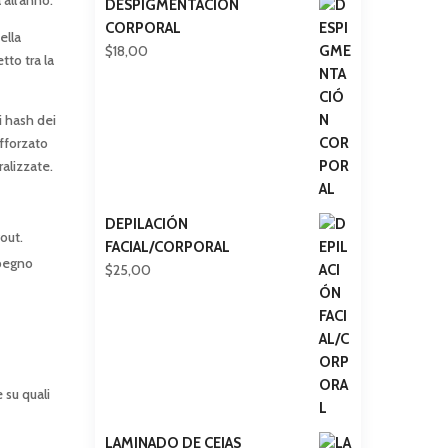
DESPIGMENTACIÓN
CORPORAL
ella
$
18,00
tto tra la
i hash dei
afforzato
ralizzate.
DEPILACIÓN
out.
FACIAL/CORPORAL
mpegno
$
25,00
 su quali
LAMINADO DE CEJAS