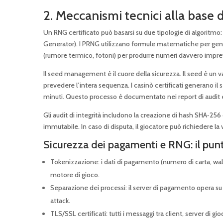
2. Meccanismi tecnici alla base 
Un RNG certificato può basarsi su due tipologie di algo
Generator). I PRNG utilizzano formule matematiche per gen
(rumore termico, fotoni) per produrre numeri davvero imprev
Il seed management è il cuore della sicurezza. Il seed è un va
prevedere l’intera sequenza. I casinò certificati generano il
minuti. Questo processo è documentato nei report di audit e v
Gli audit di integrità includono la creazione di hash SHA‑256 d
immutabile. In caso di disputa, il giocatore può richiedere la
Sicurezza dei pagamenti e RNG: il pun
Tokenizzazione: i dati di pagamento (numero di carta, wall
motore di gioco.
Separazione dei processi: il server di pagamento opera su u
attack.
TLS/SSL certificati: tutti i messaggi tra client, server di 