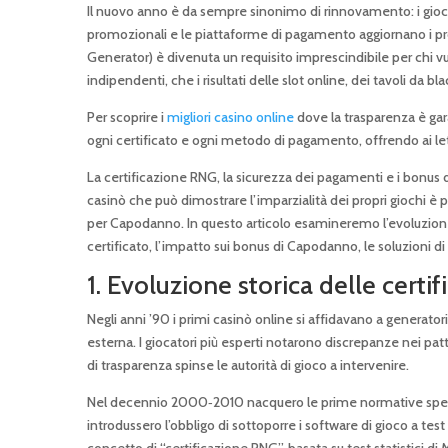
Il nuovo anno è da sempre sinonimo di rinnovamento: i gioca
promozionali e le piattaforme di pagamento aggiornano i pr
Generator) è divenuta un requisito imprescindibile per chi vuo
indipendenti, che i risultati delle slot online, dei tavoli da b
Per scoprire i
migliori casino online
dove la trasparenza è gara
ogni certificato e ogni metodo di pagamento, offrendo ai let
La certificazione RNG, la sicurezza dei pagamenti e i bonus 
casinò che può dimostrare l’imparzialità dei propri giochi 
per Capodanno. In questo articolo esamineremo l’evoluzione 
certificato, l’impatto sui bonus di Capodanno, le soluzioni di 
1. Evoluzione storica delle certi
Negli anni ’90 i primi casinò online si affidavano a generat
esterna. I giocatori più esperti notarono discrepanze nei pat
di trasparenza spinse le autorità di gioco a intervenire.
Nel decennio 2000‑2010 nacquero le prime normative spec
introdussero l’obbligo di sottoporre i software di gioco a te
concetto di “certificazione RNG”, basata su test statistici d