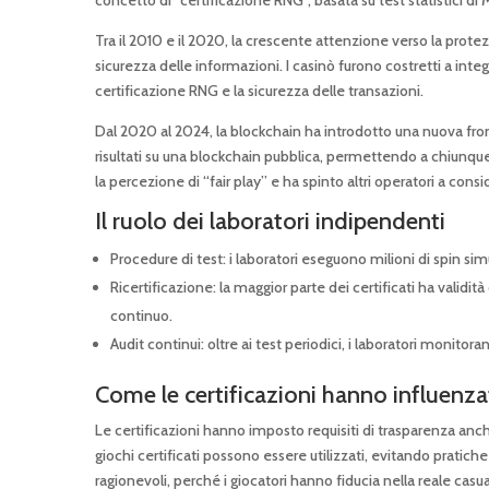
Tra il 2010 e il 2020, la crescente attenzione verso la prote
sicurezza delle informazioni. I casinò furono costretti a inte
certificazione RNG e la sicurezza delle transazioni.
Dal 2020 al 2024, la blockchain ha introdotto una nuova front
risultati su una blockchain pubblica, permettendo a chiunque 
la percezione di “fair play” e ha spinto altri operatori a co
Il ruolo dei laboratori indipendenti
Procedure di test: i laboratori eseguono milioni di spin si
Ricertificazione: la maggior parte dei certificati ha valid
continuo.
Audit continui: oltre ai test periodici, i laboratori monito
Come le certificazioni hanno influenza
Le certificazioni hanno imposto requisiti di trasparenza anc
giochi certificati possono essere utilizzati, evitando pratiche
ragionevoli, perché i giocatori hanno fiducia nella reale casuali