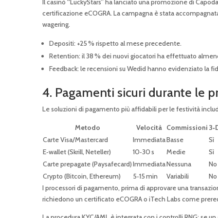
Il casinò “LuckyStars” ha lanciato una promozione di Capo
certificazione eCOGRA. La campagna è stata accompagnata d
wagering.
Depositi: +25 % rispetto al mese precedente.
Retention: il 38 % dei nuovi giocatori ha effettuato almeno
Feedback: le recensioni su Wedid hanno evidenziato la fid
4. Pagamenti sicuri durante le 
Le soluzioni di pagamento più affidabili per le festività incl
Metodo
Velocità
Commissioni
3‑
Carte Visa/Mastercard
Immediata
Basse
Sì
E‑wallet (Skrill, Neteller)
10‑30 s
Medie
Sì
Carte prepagate (Paysafecard)
Immediata
Nessuna
No
Crypto (Bitcoin, Ethereum)
5‑15 min
Variabili
No
I processori di pagamento, prima di approvare una transazion
richiedono un certificato eCOGRA o iTech Labs come prerequis
La procedura KYC/AML è integrata con i controlli RNG: se un g