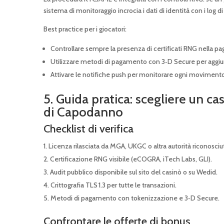
sistema di monitoraggio incrocia i dati di identità con i log di
Best practice per i giocatori:
Controllare sempre la presenza di certificati RNG nella pag
Utilizzare metodi di pagamento con 3‑D Secure per aggiung
Attivare le notifiche push per monitorare ogni movimento
5. Guida pratica: scegliere un ca
di Capodanno
Checklist di verifica
Licenza rilasciata da MGA, UKGC o altra autorità riconosciu
Certificazione RNG visibile (eCOGRA, iTech Labs, GLI).
Audit pubblico disponibile sul sito del casinò o su Wedid.
Crittografia TLS 1.3 per tutte le transazioni.
Metodi di pagamento con tokenizzazione e 3‑D Secure.
Confrontare le offerte di bonus