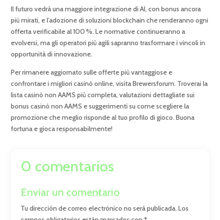
Il futuro vedrà una maggiore integrazione di AI, con bonus ancora
più mirati, e l’adozione di soluzioni blockchain che renderanno ogni
offerta verificabile al 100 %. Le normative continueranno a
evolversi, ma gli operatori più agili sapranno trasformare i vincoli in
opportunità di innovazione.
Per rimanere aggiornato sulle offerte più vantaggiose e
confrontare i migliori casinò online, visita Brewersforum. Troverai la
lista casinò non AAMS più completa, valutazioni dettagliate sui
bonus casinò non AAMS e suggerimenti su come scegliere la
promozione che meglio risponde al tuo profilo di gioco. Buona
fortuna e gioca responsabilmente!
0 comentarios
Enviar un comentario
Tu dirección de correo electrónico no será publicada.
Los
campos obligatorios están marcados con
*