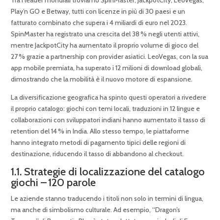
Play’n GO e Betway, tutti con licenze in più di 30 paesi e un
fatturato combinato che supera i 4 miliardi di euro nel 2023.
SpinMaster ha registrato una crescita del 38 % negli utenti attivi,
mentre JackpotCity ha aumentato il proprio volume di gioco del
27 % grazie a partnership con provider asiatici. LeoVegas, con la sua
app mobile premiata, ha superato i 12 milioni di download globali,
dimostrando che la mobilità è il nuovo motore di espansione.
La diversificazione geografica ha spinto questi operatori a rivedere
il proprio catalogo: giochi con temi locali, traduzioni in 12 lingue e
collaborazioni con sviluppatori indiani hanno aumentato il tasso di
retention del 14 % in India. Allo stesso tempo, le piattaforme
hanno integrato metodi di pagamento tipici delle regioni di
destinazione, riducendo il tasso di abbandono al checkout.
1.1. Strategie di localizzazione del catalogo
giochi – 120 parole
Le aziende stanno traducendo i titoli non solo in termini di lingua,
ma anche di simbolismo culturale. Ad esempio, “Dragon’s