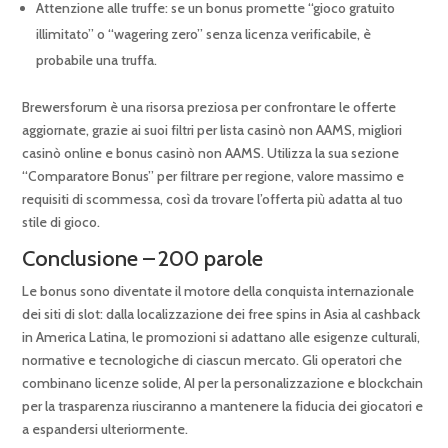
Attenzione alle truffe: se un bonus promette “gioco gratuito
illimitato” o “wagering zero” senza licenza verificabile, è
probabile una truffa.
Brewersforum è una risorsa preziosa per confrontare le offerte
aggiornate, grazie ai suoi filtri per lista casinò non AAMS, migliori
casinò online e bonus casinò non AAMS. Utilizza la sua sezione
“Comparatore Bonus” per filtrare per regione, valore massimo e
requisiti di scommessa, così da trovare l’offerta più adatta al tuo
stile di gioco.
Conclusione – 200 parole
Le bonus sono diventate il motore della conquista internazionale
dei siti di slot: dalla localizzazione dei free spins in Asia al cashback
in America Latina, le promozioni si adattano alle esigenze culturali,
normative e tecnologiche di ciascun mercato. Gli operatori che
combinano licenze solide, AI per la personalizzazione e blockchain
per la trasparenza riusciranno a mantenere la fiducia dei giocatori e
a espandersi ulteriormente.