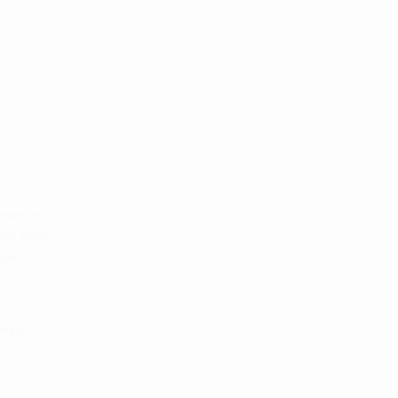
.
evare le
free spins”
egie
re
“free