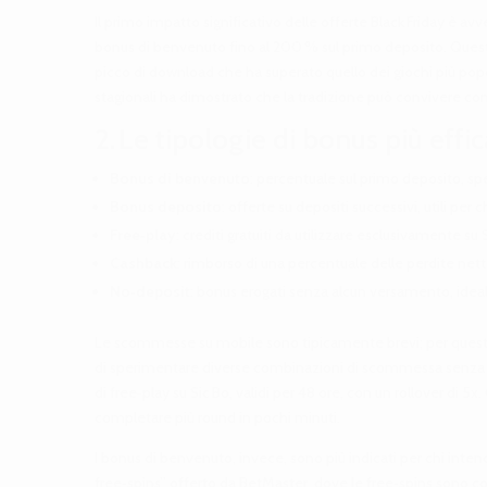
Il primo impatto significativo delle offerte Black Friday è a
bonus di benvenuto fino al 200 % sul primo deposito. Queste
picco di download che ha superato quello dei giochi più popo
stagionali ha dimostrato che la tradizione può convivere con
2. Le tipologie di bonus più effic
Bonus di benvenuto
: percentuale sul primo deposito, s
Bonus deposito
: offerte su depositi successivi, utili per
Free‑play
: crediti gratuiti da utilizzare esclusivamente su 
Cashback
: rimborso di una percentuale delle perdite nett
No‑deposit
: bonus erogati senza alcun versamento, ideale
Le scommesse su mobile sono tipicamente brevi; per questo
di sperimentare diverse combinazioni di scommessa senza ris
di free‑play su Sic Bo, validi per 48 ore, con un rollover di 5
completare più round in pochi minuti.
I bonus di benvenuto, invece, sono più indicati per chi int
free‑spins” offerto da BetMaster, dove le free‑spins sono con