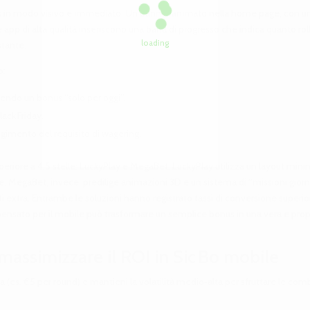
s in modo visivo e immediato. Un banner animato nella home page, con u
e app di alta qualità inseriscono una barra di progresso che indica quanto rol
loading
stante.
o:
endo un bonus “solo per oggi”.
lack Friday.
ngimento del requisito di wagering.
eriore a 4,5 stelle: LuckyPlay e MegaBet. LuckyPlay utilizza un layout minim
. MegaBet, invece, predilige animazioni 3D e un sistema di “missioni giorn
 extra. Entrambe le soluzioni hanno registrato tassi di conversione superior
pensato per il mobile può trasformare un semplice bonus in una vera e prop
 massimizzare il ROI in Sic Bo mobile
ata (es. €5 per round) e mantieni la volatilità medio‑alta per sfruttare le com