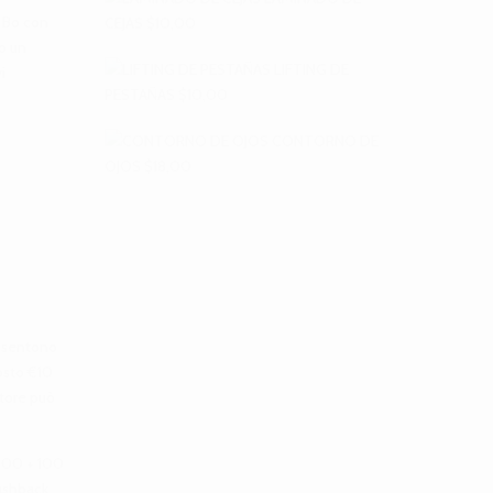
c Bo con
CEJAS
$
10,00
o un
LIFTING DE
i
PESTAÑAS
$
10,00
CONTORNO DE
OJOS
$
18,00
onsentono
osto €10
atore può
€500 + 100
cashback,