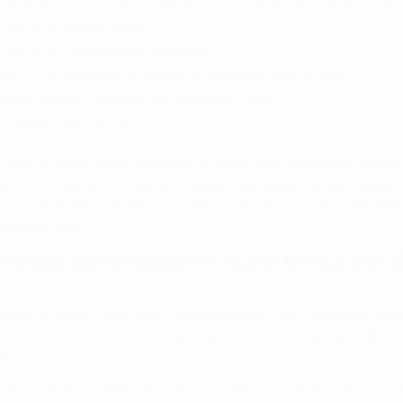
llover 6x, validità 7 giorni.
 rollover 5x, compatibilità iOS/Android.
400 + €15 cashback 10 %, rollover 8x, interfaccia swipe‑friendly.
 bonus “missioni” giornaliere per aumentare il valore.
x, supporto live chat 24/7.
 livello di rollover, durata dell’offerta, e soprattutto la compatibilità mobile
udenti ha assegnato a LuckyPlay e MegaBet i punteggi più alti per l’esperien
s cash. Gli operatori che hanno combinato free‑play con missioni giornalie
ella Black Friday.
tificiale, gamification e nuovi bonus per 
alizzati. Gli algoritmi analizzano il comportamento di gioco (frequenza, tipol
sura: ad esempio, un giocatore che predilige scommesse “triple” potrebbe ri
 h.
Bo Quest”, dove completare tre round con combinazioni diverse sblocca ri