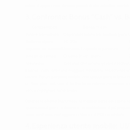
infine, è apprezzato durante periodi di alta volatilità, poiché
3. Confronto: Bonus “Cash” vs. B
Caratteristica
Bonus “Cash”
Valore immediato
Disponibile subito per qualsiasi gioco
Rollover tipico
20‑30x
Impatto sul bankroll
Aumenta il capitale di partenza
Vincoli di tempo
Di solito 30‑60 giorni
Ideale per
Giocatori che amano gestire il rischio
Il bonus “cash” offre una maggiore flessibilità, ma richiede u
vincite. Per un giocatore mobile, che spesso gioca in brevi inte
(o “free‑play” nel caso di Sic Bo) ha un rollover contenuto 
senza impegnare fondi propri.
Durante le offerte Black Friday, la maggior parte dei casinò t
sperimenta il gioco, si diverte e, se soddisfatto, è più prop
spins” risulta più vantaggioso in termini di ROI immediato.
4. Esperienza utente mobile: UI