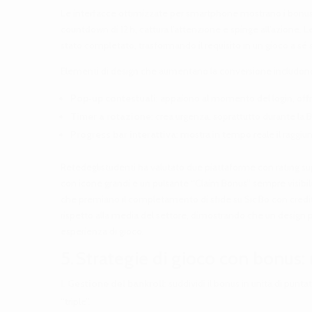
Le interfacce ottimizzate per smartphone mostrano i bonu
countdown di 12 h, cattura l’attenzione e spinge all’azione. L
stato completato, trasformando il requisito in un gioco a sé 
Elementi di design che aumentano la conversione includon
Pop‑up contestuali
: appaiono al momento del login, offr
Timer a rotazione
: crea urgenza, soprattutto durante la B
Progress bar interattiva
: mostra in tempo reale il raggiu
Retedeglistudenti ha valutato due piattaforme con rating sup
con icone grandi e un pulsante “Claim Bonus” sempre visibile
che premiano il completamento di sfide su Sic Bo con crediti
rispetto alla media del settore, dimostrando che un design 
esperienza di gioco.
5. Strategie di gioco con bonus:
Gestione del bankroll
: suddividi il bonus in unità di punt
“triple”.