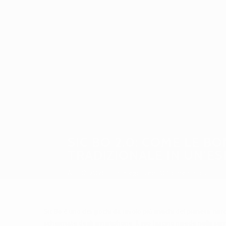
SIC BO 2.0: COME LE B
TRADIZIONALE IN UN’E
Abr 10, 2026
Uncategorized
0 Comentarios
Sic Bo è uno dei giochi da tavolo più antichi del pianeta: nato
schermate degli smartphone. Il suo fascino risiede nella sem