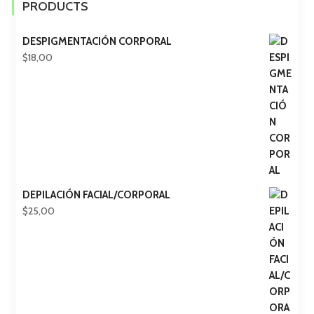
PRODUCTS
DESPIGMENTACIÓN CORPORAL
$
18,00
DEPILACIÓN FACIAL/CORPORAL
$
25,00