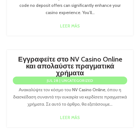
code no deposit offers can significantly enhance your
casino experience. You’ll...
LEER MÁS
Εγγραφείτε στο NV Casino Online
και απολαύστε πραγματικά
χρήματα
JUL 28
|
UNCATEGORIZED
Ανακαλύψτε τον κόσμο του NV Casino Online, όπου η
διασκέδαση συναντά την ευκαιρία να κερδίσετε πραγματικά
χρήματα. Σε αυτό το άρθρο, θα εξετάσουμε...
LEER MÁS