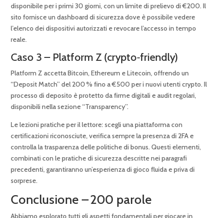
disponibile per i primi 30 giorni, con un limite di prelievo di €200. Il
sito fornisce un dashboard di sicurezza dove è possibile vedere
l’elenco dei dispositivi autorizzati e revocare l’accesso in tempo
reale.
Caso 3 – Platform Z (crypto‑friendly)
Platform Z accetta Bitcoin, Ethereum e Litecoin, offrendo un
“Deposit Match” del 200 % fino a €500 per i nuovi utenti crypto. Il
processo di deposito è protetto da firme digitali e audit regolari,
disponibili nella sezione “Transparency”.
Le lezioni pratiche per il lettore: scegli una piattaforma con
certificazioni riconosciute, verifica sempre la presenza di 2FA e
controlla la trasparenza delle politiche di bonus. Questi elementi,
combinati con le pratiche di sicurezza descritte nei paragrafi
precedenti, garantiranno un’esperienza di gioco fluida e priva di
sorprese.
Conclusione – 200 parole
Abbiamo esplorato tutti gli aspetti fondamentali per giocare in