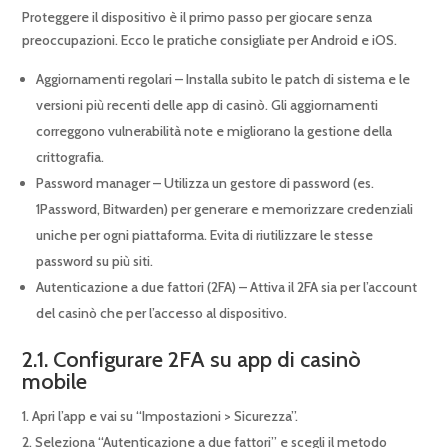
Proteggere il dispositivo è il primo passo per giocare senza
preoccupazioni. Ecco le pratiche consigliate per Android e iOS.
Aggiornamenti regolari – Installa subito le patch di sistema e le
versioni più recenti delle app di casinò. Gli aggiornamenti
correggono vulnerabilità note e migliorano la gestione della
crittografia.
Password manager – Utilizza un gestore di password (es.
1Password, Bitwarden) per generare e memorizzare credenziali
uniche per ogni piattaforma. Evita di riutilizzare le stesse
password su più siti.
Autenticazione a due fattori (2FA) – Attiva il 2FA sia per l’account
del casinò che per l’accesso al dispositivo.
2.1. Configurare 2FA su app di casinò
mobile
Apri l’app e vai su “Impostazioni > Sicurezza”.
Seleziona “Autenticazione a due fattori” e scegli il metodo