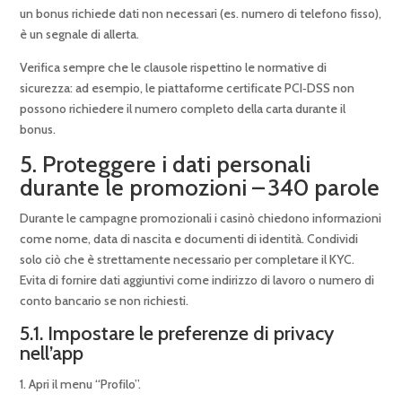
un bonus richiede dati non necessari (es. numero di telefono fisso),
è un segnale di allerta.
Verifica sempre che le clausole rispettino le normative di
sicurezza: ad esempio, le piattaforme certificate PCI‑DSS non
possono richiedere il numero completo della carta durante il
bonus.
5. Proteggere i dati personali
durante le promozioni – 340 parole
Durante le campagne promozionali i casinò chiedono informazioni
come nome, data di nascita e documenti di identità. Condividi
solo ciò che è strettamente necessario per completare il KYC.
Evita di fornire dati aggiuntivi come indirizzo di lavoro o numero di
conto bancario se non richiesti.
5.1. Impostare le preferenze di privacy
nell’app
Apri il menu “Profilo”.