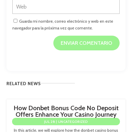
Guarda mi nombre, correo electrónico y web en este
navegador para la próxima vez que comente.
ENVIAR COMENTARIO
RELATED NEWS
How Donbet Bonus Code No Deposit
Offers Enhance Your Casino Journey
JUL 28
|
UNCATEGORIZED
In this article, we will explore how the donbet casino bonus