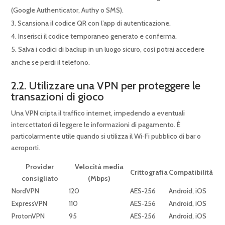
(Google Authenticator, Authy o SMS).
Scansiona il codice QR con l’app di autenticazione.
Inserisci il codice temporaneo generato e conferma.
Salva i codici di backup in un luogo sicuro, così potrai accedere
anche se perdi il telefono.
2.2. Utilizzare una VPN per proteggere le
transazioni di gioco
Una VPN cripta il traffico internet, impedendo a eventuali
intercettatori di leggere le informazioni di pagamento. È
particolarmente utile quando si utilizza il Wi‑Fi pubblico di bar o
aeroporti.
Provider
Velocità media
Crittografia
Compatibilità
consigliato
(Mbps)
NordVPN
120
AES‑256
Android, iOS
ExpressVPN
110
AES‑256
Android, iOS
ProtonVPN
95
AES‑256
Android, iOS