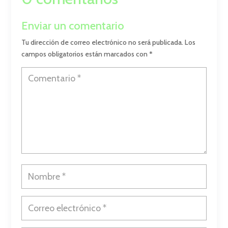
Enviar un comentario
Tu dirección de correo electrónico no será publicada.
Los
campos obligatorios están marcados con
*