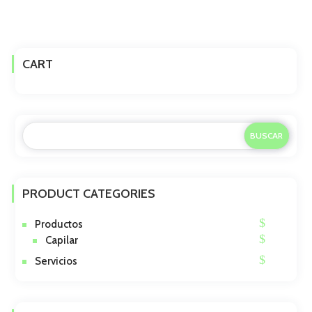
CART
PRODUCT CATEGORIES
Productos
Capilar
Servicios