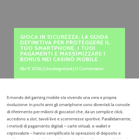
GIOCA IN SICUREZZA: LA GUIDA
DEFINITIVA PER PROTEGGERE IL
TUO SMARTPHONE, I TUOI
PAGAMENTI E MASSIMIZZARE I
BONUS NEI CASINÒ MOBILE
Abr 11, 2026
Uncategorized
0 Comentarios
Il mondo del gaming mobile sta vivendo una vera e propria
rivoluzione: in pochi anni gli smartphone sono diventati la console
di riferimento per milioni di giocatori che, da un semplice click,
accedono a slot, tavoli live e scommesse sportive. Parallelamente,
i metodi di pagamento digitali – carte virtuali, e‑wallet e
criptovalute – hanno semplificato le operazioni di deposito e