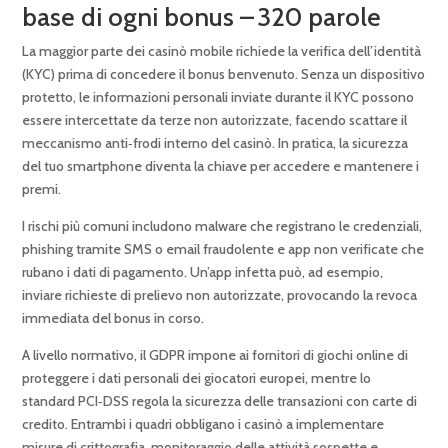
base di ogni bonus – 320 parole
La maggior parte dei casinò mobile richiede la verifica dell’identità
(KYC) prima di concedere il bonus benvenuto. Senza un dispositivo
protetto, le informazioni personali inviate durante il KYC possono
essere intercettate da terze non autorizzate, facendo scattare il
meccanismo anti‑frodi interno del casinò. In pratica, la sicurezza
del tuo smartphone diventa la chiave per accedere e mantenere i
premi.
I rischi più comuni includono malware che registrano le credenziali,
phishing tramite SMS o email fraudolente e app non verificate che
rubano i dati di pagamento. Un’app infetta può, ad esempio,
inviare richieste di prelievo non autorizzate, provocando la revoca
immediata del bonus in corso.
A livello normativo, il GDPR impone ai fornitori di giochi online di
proteggere i dati personali dei giocatori europei, mentre lo
standard PCI‑DSS regola la sicurezza delle transazioni con carte di
credito. Entrambi i quadri obbligano i casinò a implementare
misure di crittografia, monitoraggio delle attività sospette e