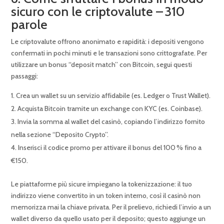
sicuro con le criptovalute – 310
parole
Le criptovalute offrono anonimato e rapidità: i depositi vengono
confermati in pochi minuti e le transazioni sono crittografate. Per
utilizzare un bonus “deposit match” con Bitcoin, segui questi
passaggi:
Crea un wallet su un servizio affidabile (es. Ledger o Trust Wallet).
Acquista Bitcoin tramite un exchange con KYC (es. Coinbase).
Invia la somma al wallet del casinò, copiando l’indirizzo fornito
nella sezione “Deposito Crypto”.
Inserisci il codice promo per attivare il bonus del 100 % fino a
€150.
Le piattaforme più sicure impiegano la tokenizzazione: il tuo
indirizzo viene convertito in un token interno, così il casinò non
memorizza mai la chiave privata. Per il prelievo, richiedi l’invio a un
wallet diverso da quello usato per il deposito; questo aggiunge un