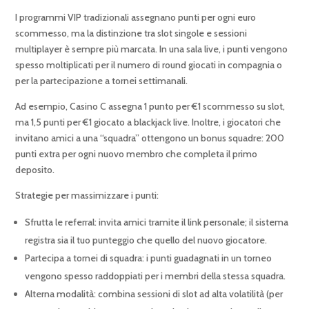
I programmi VIP tradizionali assegnano punti per ogni euro
scommesso, ma la distinzione tra slot singole e sessioni
multiplayer è sempre più marcata. In una sala live, i punti vengono
spesso moltiplicati per il numero di round giocati in compagnia o
per la partecipazione a tornei settimanali.
Ad esempio, Casino C assegna 1 punto per €1 scommesso su slot,
ma 1,5 punti per €1 giocato a blackjack live. Inoltre, i giocatori che
invitano amici a una “squadra” ottengono un bonus squadre: 200
punti extra per ogni nuovo membro che completa il primo
deposito.
Strategie per massimizzare i punti:
Sfrutta le referral: invita amici tramite il link personale; il sistema
registra sia il tuo punteggio che quello del nuovo giocatore.
Partecipa a tornei di squadra: i punti guadagnati in un torneo
vengono spesso raddoppiati per i membri della stessa squadra.
Alterna modalità: combina sessioni di slot ad alta volatilità (per