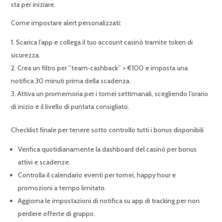
sta per iniziare.
Come impostare alert personalizzati:
Scarica l’app e collega il tuo account casinò tramite token di
sicurezza.
Crea un filtro per “team‑cashback” > €100 e imposta una
notifica 30 minuti prima della scadenza.
Attiva un promemoria per i tornei settimanali, scegliendo l’orario
di inizio e il livello di puntata consigliato.
Checklist finale per tenere sotto controllo tutti i bonus disponibili
Verifica quotidianamente la dashboard del casinò per bonus
attivi e scadenze.
Controlla il calendario eventi per tornei, happy hour e
promozioni a tempo limitato.
Aggiorna le impostazioni di notifica su app di tracking per non
perdere offerte di gruppo.