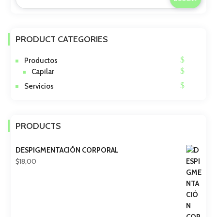
PRODUCT CATEGORIES
Productos
Capilar
Servicios
PRODUCTS
DESPIGMENTACIÓN CORPORAL
$
18,00