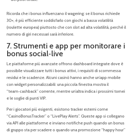
Ricorda che i bonus influenzano il wagering: se il bonus richiede
30×, è più efficiente soddisfarlo con giochi a bassa volatilità
(roulette europea) piuttosto che con slot ad alta volatilità, perché il
numero di giri necessari sarà inferiore.
7. Strumenti e app per monitorare i
bonus social‑live
Le piattaforme più avanzate offrono dashboard integrate dove è
possibile visualizzare tutti i bonus attivi, i requisiti di scommessa
residui e le scadenze. Alcuni casinò hanno anche un’app mobile
con widget personalizzabili: una piccola finestra mostra il
“team‑cashback” corrente, mentre un’altra indica i prossimi tornei
e le soglie di punti VIP.
Per i giocatori più esigenti, esistono tracker esterni come
“CasinoBonusTracker” o “LivePlay Alerts”. Queste app si collegano
via API alle piattaforme e inviano notifiche push quando un bonus
di gruppo sta per scadere o quando una promozione “happy hour”