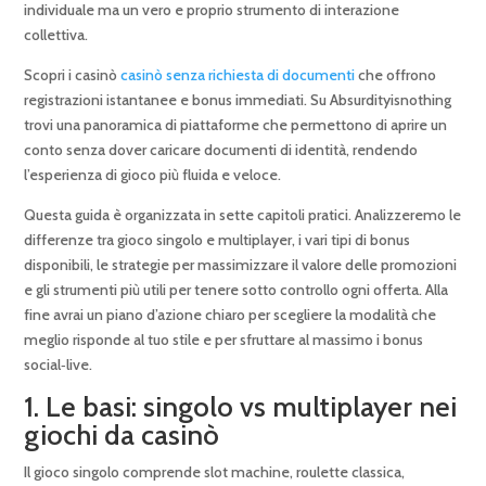
individuale ma un vero e proprio strumento di interazione
collettiva.
Scopri i casinò
casinò senza richiesta di documenti
che offrono
registrazioni istantanee e bonus immediati. Su Absurdityisnothing
trovi una panoramica di piattaforme che permettono di aprire un
conto senza dover caricare documenti di identità, rendendo
l’esperienza di gioco più fluida e veloce.
Questa guida è organizzata in sette capitoli pratici. Analizzeremo le
differenze tra gioco singolo e multiplayer, i vari tipi di bonus
disponibili, le strategie per massimizzare il valore delle promozioni
e gli strumenti più utili per tenere sotto controllo ogni offerta. Alla
fine avrai un piano d’azione chiaro per scegliere la modalità che
meglio risponde al tuo stile e per sfruttare al massimo i bonus
social‑live.
1. Le basi: singolo vs multiplayer nei
giochi da casinò
Il gioco singolo comprende slot machine, roulette classica,