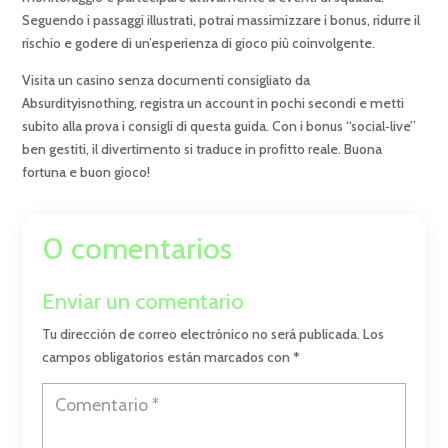
Seguendo i passaggi illustrati, potrai massimizzare i bonus, ridurre il
rischio e godere di un’esperienza di gioco più coinvolgente.
Visita un casino senza documenti consigliato da
Absurdityisnothing, registra un account in pochi secondi e metti
subito alla prova i consigli di questa guida. Con i bonus “social‑live”
ben gestiti, il divertimento si traduce in profitto reale. Buona
fortuna e buon gioco!
0 comentarios
Enviar un comentario
Tu dirección de correo electrónico no será publicada.
Los
campos obligatorios están marcados con
*