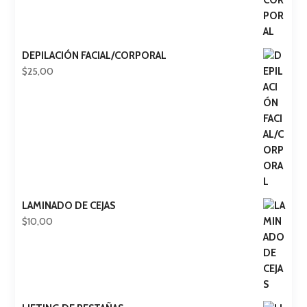
DEPILACIÓN FACIAL/CORPORAL
$
25,00
LAMINADO DE CEJAS
$
10,00