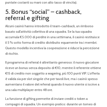
puntate costanti su mani con alto tasso di vincita).
5. Bonus “social” – cashback,
referral e gifting
Alcuni casinò hanno introdotto il team‑cashback, un rimborso
basato sull’attività collettiva di una squadra. Se la tua squadra
accumula €5.000 di perdite in una settimana, il casinò restituisce
il 5 % sotto forma di credito distribuito equamente tra i membri.
Questo modello incentiva la cooperazione e riduce la percezione
di rischio.
Il programma di referral è altrettanto generoso: il nuovo giocatore
riceve un bonus senza deposito di €10, mentre il referente ottiene
€15 di credito non soggetto a wagering, più 100 punti VIP. L’offerta
è valida sia per slot singole che per tavoli live, ma i casinò spesso
aumentano il valore del referral quando il nuovo utente si iscrive a
una sala multiplayer entro 48 ore.
La funzione di gifting permette di inviare crediti o token a
compagni di squadra. Un esempio pratico: durante un torneo di