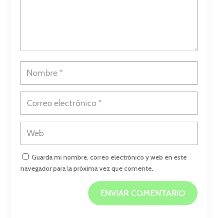
Guarda mi nombre, correo electrónico y web en este
navegador para la próxima vez que comente.
ENVIAR COMENTARIO