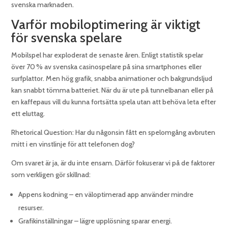
svenska marknaden.
Varför mobiloptimering är viktigt
för svenska spelare
Mobilspel har exploderat de senaste åren. Enligt statistik spelar
över 70 % av svenska casinospelare på sina smartphones eller
surfplattor. Men hög grafik, snabba animationer och bakgrundsljud
kan snabbt tömma batteriet. När du är ute på tunnelbanan eller på
en kaffepaus vill du kunna fortsätta spela utan att behöva leta efter
ett eluttag.
Rhetorical Question: Har du någonsin fått en spelomgång avbruten
mitt i en vinstlinje för att telefonen dog?
Om svaret är ja, är du inte ensam. Därför fokuserar vi på de faktorer
som verkligen gör skillnad:
Appens kodning – en väloptimerad app använder mindre
resurser.
Grafikinställningar – lägre upplösning sparar energi.