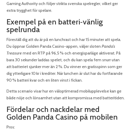
Gaming Authority och följer strikta svenska spelregler, vilket ger
extra trygghet för spelare.
Exempel på en batteri‑vänlig
spelrunda
Föreställ dig att du är på en lunchrast och har 15 minuter att spela.
Du öppnar Golden Panda Casino-appen, väljer sloten
Panda’s
Treasure
med en RTP på 96,5 % och energisparläge aktiverat. På
bara 30 sekunder laddas spelet, och du kan spela fem snurr utan
att batteriet sjunker mer än 2 %. Du vinner en gratisspinn som ger
dig ytterligare 10 kr i krediter. När lunchen är slut har du fortfarande
90 % batteri kvar och en liten vinst i fickan.
Detta scenario visar hur en väloptimerad mobilupplevelse kan ge
både nöje och lönsamhet utan att kompromissa med batteritiden.
Fördelar och nackdelar med
Golden Panda Casino på mobilen
Pros: