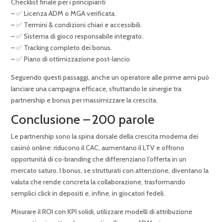
Checklist finale per i principianti
– ✅ Licenza ADM o MGA verificata.
– ✅ Termini & condizioni chiari e accessibili.
– ✅ Sistema di gioco responsabile integrato.
– ✅ Tracking completo dei bonus.
– ✅ Piano di ottimizzazione post‑lancio.
Seguendo questi passaggi, anche un operatore alle prime armi può
lanciare una campagna efficace, sfruttando le sinergie tra
partnership e bonus per massimizzare la crescita.
Conclusione – 200 parole
Le partnership sono la spina dorsale della crescita moderna dei
casinò online: riducono il CAC, aumentano il LTV e offrono
opportunità di co‑branding che differenziano l’offerta in un
mercato saturo. I bonus, se strutturati con attenzione, diventano la
valuta che rende concreta la collaborazione, trasformando
semplici click in depositi e, infine, in giocatori fedeli.
Misurare il ROI con KPI solidi, utilizzare modelli di attribuzione