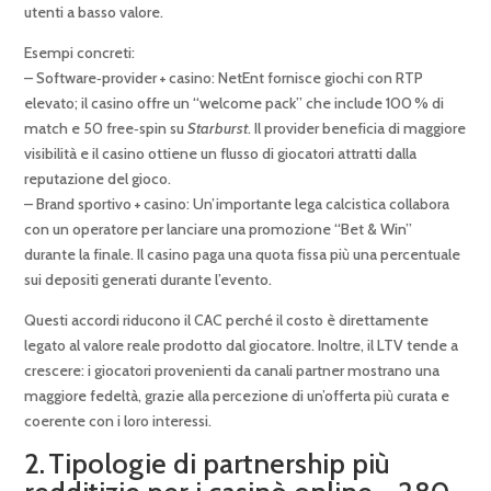
utenti a basso valore.
Esempi concreti:
– Software‑provider + casino: NetEnt fornisce giochi con RTP
elevato; il casino offre un “welcome pack” che include 100 % di
match e 50 free‑spin su
Starburst
. Il provider beneficia di maggiore
visibilità e il casino ottiene un flusso di giocatori attratti dalla
reputazione del gioco.
– Brand sportivo + casino: Un’importante lega calcistica collabora
con un operatore per lanciare una promozione “Bet & Win”
durante la finale. Il casino paga una quota fissa più una percentuale
sui depositi generati durante l’evento.
Questi accordi riducono il CAC perché il costo è direttamente
legato al valore reale prodotto dal giocatore. Inoltre, il LTV tende a
crescere: i giocatori provenienti da canali partner mostrano una
maggiore fedeltà, grazie alla percezione di un’offerta più curata e
coerente con i loro interessi.
2. Tipologie di partnership più