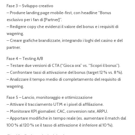
Fase 3 – Sviluppo creativo
– Produrre landing page mobile‑first, con headline “Bonus
esclusivo per i fan di [Partner]”.
– Redigere copy che evidenzi il valore del bonus e i requisiti di
wagering.
– Creare grafiche brandizzate, integrando i loghi del casino e del
partner.
Fase 4 – Testing A/B
– Testare due versioni di CTA (“Gioca ora” vs. “Scopri il bonus”).
– Confrontare tassi di attivazione del bonus (target 12 % vs. 8 %).
– Analizzare il tempo medio di completamento del requisito di
wagering.
Fase 5 – Lancio, monitoraggio e ottimizzazione
– Attivare il tracciamento UTM e i pixel di affiliazione.
– Monitorare KPI giornalieri: CAC, conversion rate, ARPU.
– Apportare modifiche in tempo reale (es. aumentare il match dal
100 % al 120 % se il tasso di attivazione è inferiore al 10 %).