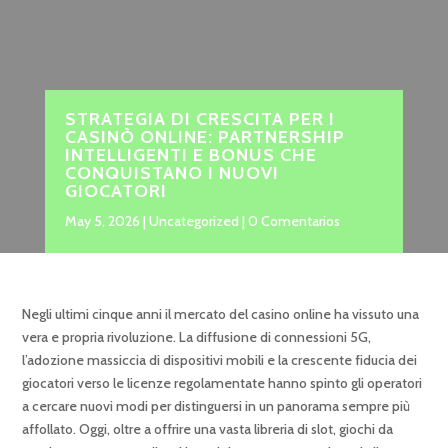
STRATEGIA DI CRESCITA PER I
CASINÒ ONLINE: PARTNERSHIP
INTELLIGENTI E BONUS CHE
CONQUISTANO I NUOVI
GIOCATORI
May 5, 2026
Uncategorized
0 Comentarios
Negli ultimi cinque anni il mercato del casino online ha vissuto una
vera e propria rivoluzione. La diffusione di connessioni 5G,
l’adozione massiccia di dispositivi mobili e la crescente fiducia dei
giocatori verso le licenze regolamentate hanno spinto gli operatori
a cercare nuovi modi per distinguersi in un panorama sempre più
affollato. Oggi, oltre a offrire una vasta libreria di slot, giochi da