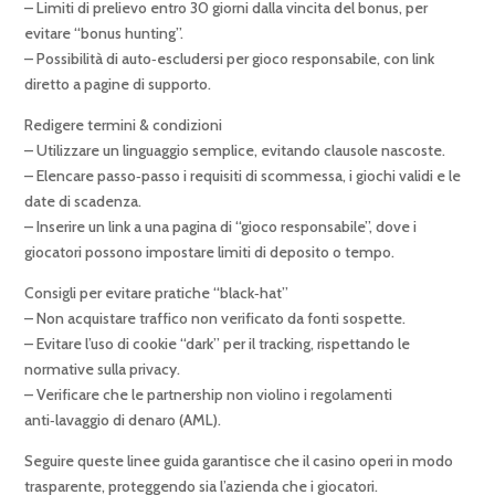
– Limiti di prelievo entro 30 giorni dalla vincita del bonus, per
evitare “bonus hunting”.
– Possibilità di auto‑escludersi per gioco responsabile, con link
diretto a pagine di supporto.
Redigere termini & condizioni
– Utilizzare un linguaggio semplice, evitando clausole nascoste.
– Elencare passo‑passo i requisiti di scommessa, i giochi validi e le
date di scadenza.
– Inserire un link a una pagina di “gioco responsabile”, dove i
giocatori possono impostare limiti di deposito o tempo.
Consigli per evitare pratiche “black‑hat”
– Non acquistare traffico non verificato da fonti sospette.
– Evitare l’uso di cookie “dark” per il tracking, rispettando le
normative sulla privacy.
– Verificare che le partnership non violino i regolamenti
anti‑lavaggio di denaro (AML).
Seguire queste linee guida garantisce che il casino operi in modo
trasparente, proteggendo sia l’azienda che i giocatori.