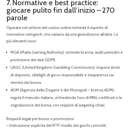
7. Normative e best practice:
giocare pulito fin dall’inizio – 270
parole
Operare nel settore del casino online richiede il rispetto di
normative stringenti, che variano da una giurisdizione all’altra. Le
più rilevanti sono:
MGA (Malta Gaming Authority): richiede licenza, audit periodici e
protezione dei dati GDPR.
UKGC (United Kingdom Gambling Commission): impone limiti
di deposito, obblighi di gioco responsabile e trasparenza sui
termini dei bonus.
ADM (Agenzia delle Dogane e dei Monopoli – licenza ADM):
regola il mercato italiano, richiedendo l’uso di RNG certificati e la
segnalazione dei bonus con requisiti di wagering chiari.
Requisiti legali per bonus e promozioni
– Indicazione esplicita del RTP medio dei giochi coinvolti.