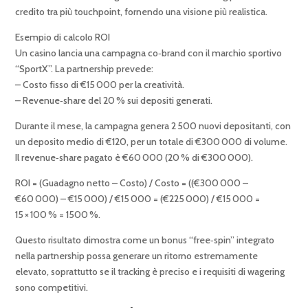
credito tra più touchpoint, fornendo una visione più realistica.
Esempio di calcolo ROI
Un casino lancia una campagna co‑brand con il marchio sportivo
“SportX”. La partnership prevede:
– Costo fisso di €15 000 per la creatività.
– Revenue‑share del 20 % sui depositi generati.
Durante il mese, la campagna genera 2 500 nuovi depositanti, con
un deposito medio di €120, per un totale di €300 000 di volume.
Il revenue‑share pagato è €60 000 (20 % di €300 000).
ROI = (Guadagno netto – Costo) / Costo = ((€300 000 –
€60 000) – €15 000) / €15 000 = (€225 000) / €15 000 =
15 × 100 % = 1500 %.
Questo risultato dimostra come un bonus “free‑spin” integrato
nella partnership possa generare un ritorno estremamente
elevato, soprattutto se il tracking è preciso e i requisiti di wagering
sono competitivi.