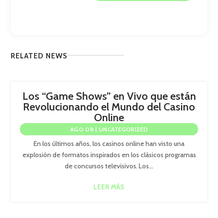
RELATED NEWS
Los “Game Shows” en Vivo que están
Revolucionando el Mundo del Casino
Online
AGO 08
|
UNCATEGORIZED
En los últimos años, los casinos online han visto una
explosión de formatos inspirados en los clásicos programas
de concursos televisivos. Los...
LEER MÁS