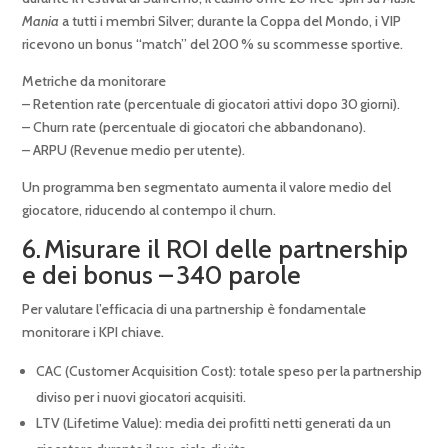
Mania
a tutti i membri Silver; durante la Coppa del Mondo, i VIP
ricevono un bonus “match” del 200 % su scommesse sportive.
Metriche da monitorare
– Retention rate (percentuale di giocatori attivi dopo 30 giorni).
– Churn rate (percentuale di giocatori che abbandonano).
– ARPU (Revenue medio per utente).
Un programma ben segmentato aumenta il valore medio del
giocatore, riducendo al contempo il churn.
6. Misurare il ROI delle partnership
e dei bonus – 340 parole
Per valutare l’efficacia di una partnership è fondamentale
monitorare i KPI chiave.
CAC (Customer Acquisition Cost): totale speso per la partnership
diviso per i nuovi giocatori acquisiti.
LTV (Lifetime Value): media dei profitti netti generati da un