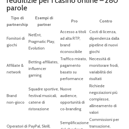
redditizie per i casinò online – 280
parole
Tipo di
Esempi di
Pro
Contro
partnership
partner
Accesso a titoli
Costi di licenza,
NetEnt,
Fornitori di
ad alta RTP,
dipendenza dalla
Pragmatic Play,
giochi
brand
pipeline di nuovi
Evolution
riconoscibile
giochi
Traffico mirato,
Necessità di
Betting‑affiliates,
Affiliate &
pagamento
monitorare frodi,
influencer
network
basato su
variabilità dei
gaming
performance
risultati
Richiede
Squadre sportive,
Nuove
negoziazioni più
Brand
festival musicali,
audience,
complesse,
non‑gioco
catene di
opportunità di
allineamento di
ristorazione
co‑branding
valori
Commissioni per
Semplificazione
Operatori di
PayPal, Skrill,
transazione,