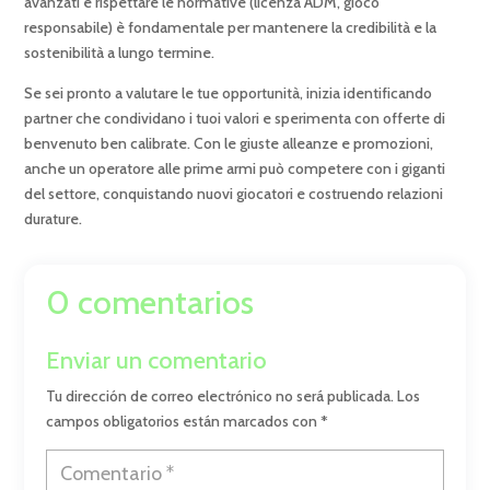
avanzati e rispettare le normative (licenza ADM, gioco
responsabile) è fondamentale per mantenere la credibilità e la
sostenibilità a lungo termine.
Se sei pronto a valutare le tue opportunità, inizia identificando
partner che condividano i tuoi valori e sperimenta con offerte di
benvenuto ben calibrate. Con le giuste alleanze e promozioni,
anche un operatore alle prime armi può competere con i giganti
del settore, conquistando nuovi giocatori e costruendo relazioni
durature.
0 comentarios
Enviar un comentario
Tu dirección de correo electrónico no será publicada.
Los
campos obligatorios están marcados con
*