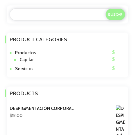
PRODUCT CATEGORIES
Productos
Capilar
Servicios
PRODUCTS
DESPIGMENTACIÓN CORPORAL
$
18,00