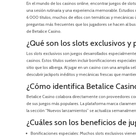
En el mundo de los casinos online, encontrar juegos de slot
una sesión rutinaria y una experiencia memorable. Estudios 
6 000 títulos, muchos de ellos con temáticas y mecánicas ún
preguntas más frecuentes que los jugadores se hacen al bus
de Betalice Casino.
¿Qué son los slots exclusivos y
Los slots exclusivos son juegos desarrollados especialmente
casinos. Estos títulos suelen incluir bonificaciones especial
sitio que los alberga. Al jugar en un casino con una amplia 
descubrir jackpots inéditos y mecánicas frescas que mantiene
¿Cómo identifica Betalice Casino
Betalice Casino colabora directamente con proveedores com
de sus juegos más populares. La plataforma marca claramente 
la sección “Nuevos lanzamientos” se actualiza semanalmente,
¿Cuáles son los beneficios de ju
Bonificaciones especiales: Muchos slots exclusivos vien