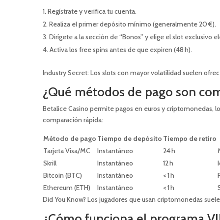
Regístrate y verifica tu cuenta.
Realiza el primer depósito mínimo (generalmente 20 €).
Dirígete a la sección de “Bonos” y elige el slot exclusivo el
Activa los free spins antes de que expiren (48 h).
Industry Secret: Los slots con mayor volatilidad suelen ofrec
¿Qué métodos de pago son compa
Betalice Casino permite pagos en euros y criptomonedas, lo q
comparación rápida:
Método de pago
Tiempo de depósito
Tiempo de retiro
Tarjeta Visa/MC
Instantáneo
24 h
Skrill
Instantáneo
12 h
Bitcoin (BTC)
Instantáneo
< 1 h
Ethereum (ETH)
Instantáneo
< 1 h
Did You Know? Los jugadores que usan criptomonedas suelen 
¿Cómo funciona el programa VIP 