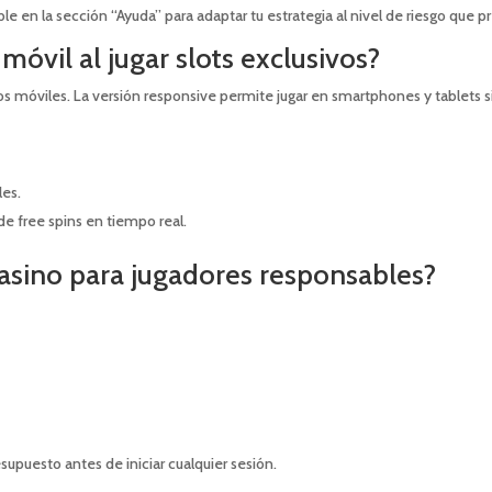
le en la sección “Ayuda” para adaptar tu estrategia al nivel de riesgo que pr
óvil al jugar slots exclusivos?
s móviles. La versión responsive permite jugar en smartphones y tablets s
les.
de free spins en tiempo real.
Casino para jugadores responsables?
upuesto antes de iniciar cualquier sesión.