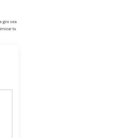
 giro sea
imizar tu