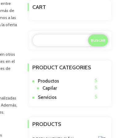
 entre
CART
e más de
mos a las
la oferta
 en otros
les en el
PRODUCT CATEGORIES
des de
Productos
Capilar
Servicios
nalizadas
o. Además,
es.
PRODUCTS
en