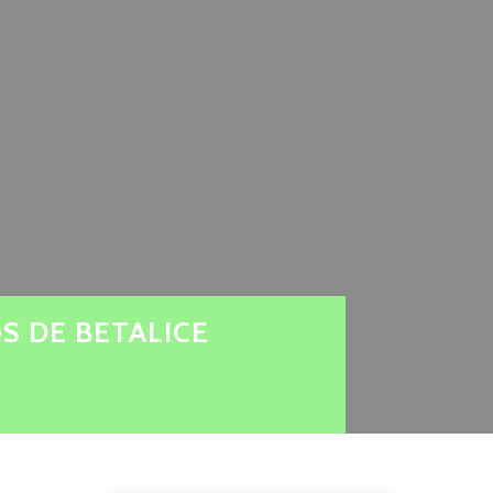
S DE BETALICE