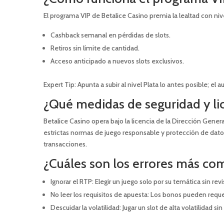
El programa VIP de Betalice Casino premia la lealtad con n
Cashback semanal en pérdidas de slots.
Retiros sin límite de cantidad.
Acceso anticipado a nuevos slots exclusivos.
Expert Tip: Apunta a subir al nivel Plata lo antes posible; e
¿Qué medidas de seguridad y li
Betalice Casino opera bajo la licencia de la Dirección Gene
estrictas normas de juego responsable y protección de datos.
transacciones.
¿Cuáles son los errores más com
Ignorar el RTP: Elegir un juego solo por su temática sin revi
No leer los requisitos de apuesta: Los bonos pueden reque
Descuidar la volatilidad: Jugar un slot de alta volatilidad 