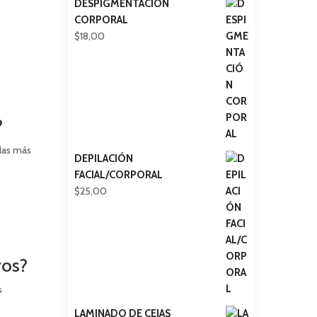
DESPIGMENTACIÓN
CORPORAL
$
18,00
s
?
 las más
DEPILACIÓN
FACIAL/CORPORAL
$
25,00
vos?
s
LAMINADO DE CEJAS