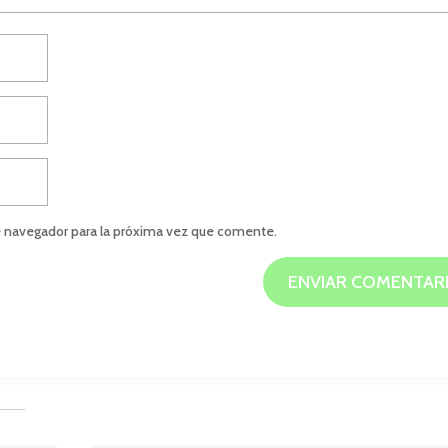
e navegador para la próxima vez que comente.
ENVIAR COMENTAR