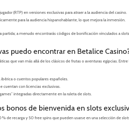
ugador (RTP) en versiones exclusivas para atraer a la audiencia del casino.
ficamente para la audiencia hispanohablante, lo que mejora la inmersión.
na partida; a menudo encontrarás códigos de bonificación vinculados a slot
vas puedo encontrar en Betalice Casino
icas que van más allá de los clásicos de frutas o aventuras egipcias. Entre
a ibérica o cuentos populares españoles.
ue cuentan con licencias exclusivas.
games” integradas directamente en la ruleta de slots.
 bonos de bienvenida en slots exclusi
 % de recarga y 50 free spins que pueden usarse en una selección de slot