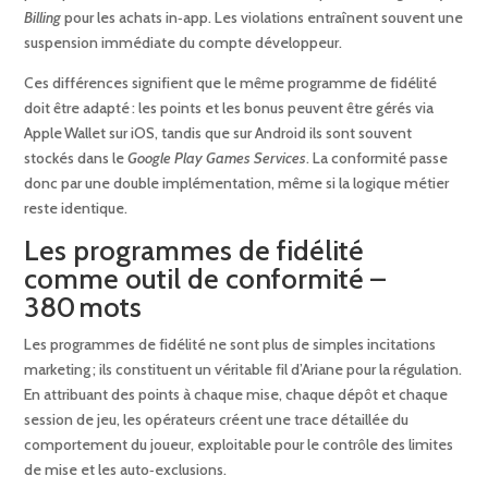
Billing
pour les achats in‑app. Les violations entraînent souvent une
suspension immédiate du compte développeur.
Ces différences signifient que le même programme de fidélité
doit être adapté : les points et les bonus peuvent être gérés via
Apple Wallet sur iOS, tandis que sur Android ils sont souvent
stockés dans le
Google Play Games Services
. La conformité passe
donc par une double implémentation, même si la logique métier
reste identique.
Les programmes de fidélité
comme outil de conformité –
380 mots
Les programmes de fidélité ne sont plus de simples incitations
marketing ; ils constituent un véritable fil d’Ariane pour la régulation.
En attribuant des points à chaque mise, chaque dépôt et chaque
session de jeu, les opérateurs créent une trace détaillée du
comportement du joueur, exploitable pour le contrôle des limites
de mise et les auto‑exclusions.