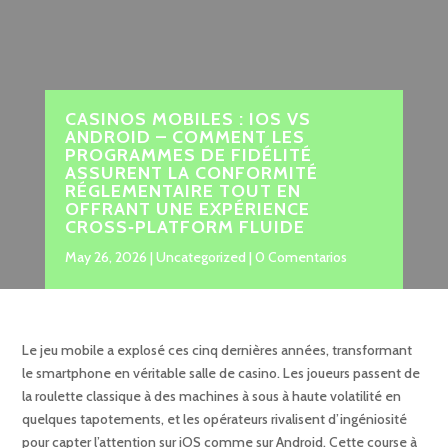
CASINOS MOBILES : IOS VS
ANDROID – COMMENT LES
PROGRAMMES DE FIDÉLITÉ
ASSURENT LA CONFORMITÉ
RÉGLEMENTAIRE TOUT EN
OFFRANT UNE EXPÉRIENCE
CROSS‑PLATFORM FLUIDE
May 26, 2026
Uncategorized
0 Comentarios
Le jeu mobile a explosé ces cinq dernières années, transformant
le smartphone en véritable salle de casino. Les joueurs passent de
la roulette classique à des machines à sous à haute volatilité en
quelques tapotements, et les opérateurs rivalisent d’ingéniosité
pour capter l’attention sur iOS comme sur Android. Cette course à