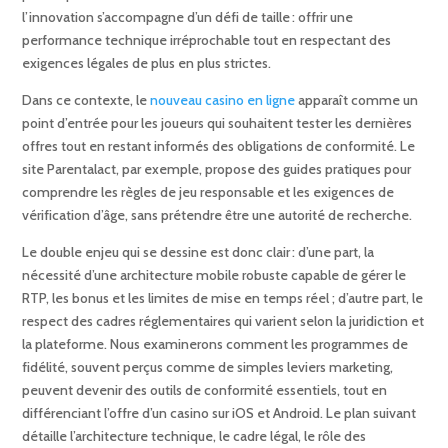
l’innovation s’accompagne d’un défi de taille : offrir une
performance technique irréprochable tout en respectant des
exigences légales de plus en plus strictes.
Dans ce contexte, le
nouveau casino en ligne
apparaît comme un
point d’entrée pour les joueurs qui souhaitent tester les dernières
offres tout en restant informés des obligations de conformité. Le
site Parentalact, par exemple, propose des guides pratiques pour
comprendre les règles de jeu responsable et les exigences de
vérification d’âge, sans prétendre être une autorité de recherche.
Le double enjeu qui se dessine est donc clair : d’une part, la
nécessité d’une architecture mobile robuste capable de gérer le
RTP, les bonus et les limites de mise en temps réel ; d’autre part, le
respect des cadres réglementaires qui varient selon la juridiction et
la plateforme. Nous examinerons comment les programmes de
fidélité, souvent perçus comme de simples leviers marketing,
peuvent devenir des outils de conformité essentiels, tout en
différenciant l’offre d’un casino sur iOS et Android. Le plan suivant
détaille l’architecture technique, le cadre légal, le rôle des