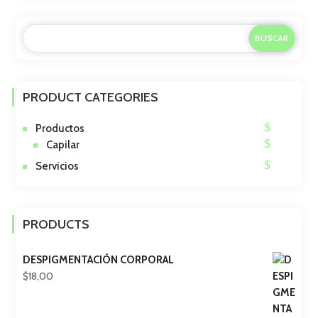
PRODUCT CATEGORIES
Productos
Capilar
Servicios
PRODUCTS
DESPIGMENTACIÓN CORPORAL
$
18,00