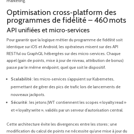
marketing.
Optimisation cross‑platform des
programmes de fidélité – 460 mots
API unifiées et micro‑services
Pour garantir que la logique métier du programme de fidélité soit
identique sur iOS et Android, les opérateurs misent sur des API
RESTful ou GraphQL hébergées sur des micro‑services. Chaque
appel (gain de points, mise à jour de niveau, attribution de bonus)
passe par le même endpoint, quel que soit le dispositif.
Scalabilité
: les micro‑services s’appuient sur Kubernetes,
permettant de gérer des pics de trafic lors de lancements de
nouveaux jackpots.
Sécurité
: les jetons JWT contiennent les scopes « loyalty:read »
et « loyalty:write », validés par un serveur d’autorisation central.
Cette architecture évite les divergences entre les stores ; une
modification du calcul de points ne nécessite qu’une mise à jour du