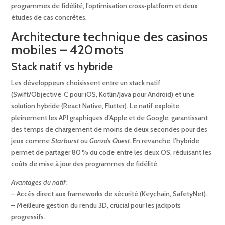
programmes de fidélité, l’optimisation cross‑platform et deux
études de cas concrètes.
Architecture technique des casinos
mobiles – 420 mots
Stack natif vs hybride
Les développeurs choisissent entre un stack natif
(Swift/Objective‑C pour iOS, Kotlin/Java pour Android) et une
solution hybride (React Native, Flutter). Le natif exploite
pleinement les API graphiques d’Apple et de Google, garantissant
des temps de chargement de moins de deux secondes pour des
jeux comme
Starburst
ou
Gonzo’s Quest
. En revanche, l’hybride
permet de partager 80 % du code entre les deux OS, réduisant les
coûts de mise à jour des programmes de fidélité.
Avantages du natif
:
– Accès direct aux frameworks de sécurité (Keychain, SafetyNet).
– Meilleure gestion du rendu 3D, crucial pour les jackpots
progressifs.