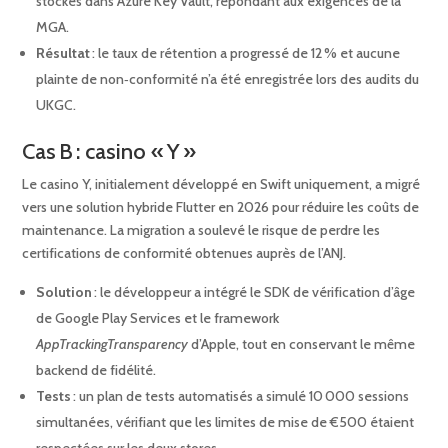
stockés dans Azure Key Vault, répondant aux exigences de la
MGA.
Résultat
: le taux de rétention a progressé de 12 % et aucune
plainte de non‑conformité n’a été enregistrée lors des audits du
UKGC.
Cas B : casino « Y »
Le casino Y, initialement développé en Swift uniquement, a migré
vers une solution hybride Flutter en 2026 pour réduire les coûts de
maintenance. La migration a soulevé le risque de perdre les
certifications de conformité obtenues auprès de l’ANJ.
Solution
: le développeur a intégré le SDK de vérification d’âge
de Google Play Services et le framework
AppTrackingTransparency
d’Apple, tout en conservant le même
backend de fidélité.
Tests
: un plan de tests automatisés a simulé 10 000 sessions
simultanées, vérifiant que les limites de mise de €500 étaient
respectées sur les deux stores.