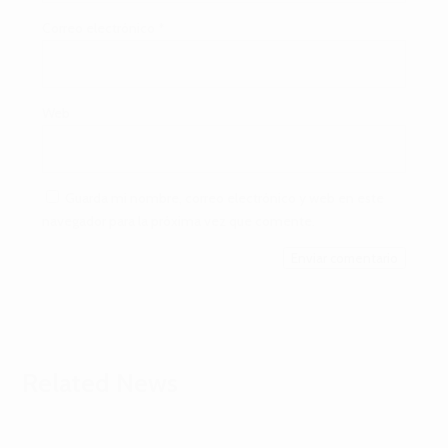
Correo electrónico
*
Web
Guarda mi nombre, correo electrónico y web en este
navegador para la próxima vez que comente.
Enviar comentario
Related News