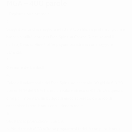
MGA – 400 parole
Registrazione ottimale
Scegli il bonus che meglio si adatta al tuo stile: se preferisci giochi a
bassa volatilità, opta per Free Spins su
Gonzo’s Quest
; se ami il
rischio,
Dead or Alive 2
offre payout più alti ma con maggiore
varianza.
Gestione del bankroll
Calcola il valore reale dei Free Spins: ad esempio, 30 giri da € 0,20
con un RTP del 96 % hanno un valore atteso di € 5,76. Usa questa
cifra per impostare un budget di gioco separato, evitando di
mescolare i fondi bonus con il denaro reale.
Sfruttare le promozioni ricorrenti
Molti casinò MGA offrono programmi fedeltà con punti bonus