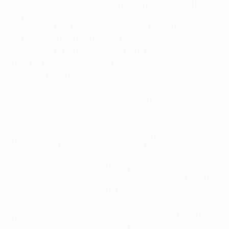
protezione dei giocatori e lotta al riciclaggio di denaro. Per il fair
play, tutti i giochi devono essere testati da laboratori indipendenti
(ad esempio iTech Labs o GLI) per verificare il Return to Player
(RTP) medio, la volatilità e l’integrità del generatore di numeri
casuali (RNG). La protezione dei giocatori si traduce in obblighi di
self‑exclusion, limiti di deposito e procedure di verifica
dell’identità (KYC) che riducono il rischio di frodi. Infine, la MGA
richiede agli operatori di implementare sistemi AML (Anti‑Money
Laundering) conformi alle direttive UE, con reportistica periodica
alle autorità finanziarie.
Requisiti
Anno di
Controlli
Focus
Giurisdizione
di
fondazione
AML
principale
capitale
€ 2,5 M
Protezione
Elevato, audit
MGA
2001
(capitale
giocatore, fair
trimestrali
netto)
play
Molto
£ 2,5 M
rigoroso,
Responsabilità
UKGC
2005
(capitale
reporting
sociale