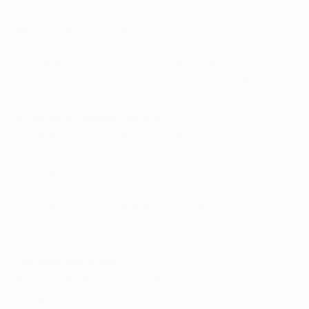
per ogni giro. Accumula questi punti per ottenere ulteriori Free
Spins settimanali o mensili.
Controlla la sezione “Promozioni” per offerte “Reload” che
raddoppiano i Free Spins esistenti dopo un deposito di € 50.
Monitorare le modifiche normative
La MGA aggiorna periodicamente le linee guida sui bonus, ad
esempio aumentando il rollover minimo da 30x a 35x per i bonus
senza deposito.
Iscriviti alla newsletter della MGA o visita regolarmente il sito per
rimanere informato.
Utilizzare risorse esterne
Consulta Dearkids per guide aggiornate su come gestire i bonus
nei crypto casino e per confrontare le offerte più recenti.