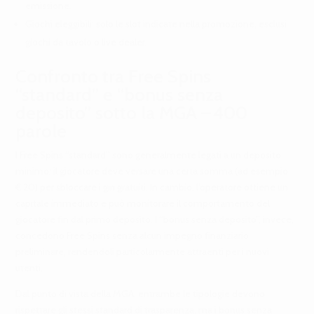
emissione.
Giochi eleggibili: solo le slot indicate nella promozione, esclusi
giochi da tavolo o live dealer.
Confronto tra Free Spins
“standard” e “bonus senza
deposito” sotto la MGA – 400
parole
I Free Spins “standard” sono generalmente legati a un deposito
minimo: il giocatore deve versare una certa somma (ad esempio
€ 20) per sbloccare i giri gratuiti. In cambio, l’operatore ottiene un
capitale immediato e può monitorare il comportamento del
giocatore fin dal primo deposito. I “bonus senza deposito”, invece,
concedono Free Spins senza alcun impegno finanziario
preliminare, rendendoli particolarmente attraenti per i nuovi
utenti.
Dal punto di vista della MGA, entrambe le tipologie devono
rispettare gli stessi standard di trasparenza, ma i bonus senza