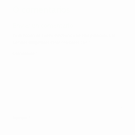
0 comentarios
Enviar un comentario
Tu dirección de correo electrónico no será publicada.
Los
campos obligatorios están marcados con
*
Comentario
*
Nombre
*