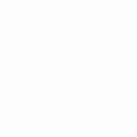
Leggi attentamente il wagering (es. 30x) e i limiti di scommessa
per giro.
Verifica quali slot sono eleggibili; le slot più popolari includono
Starburst
,
Book of Dead
e
Mega Joker
.
Politica di privacy e metodi di pagamento
Assicurati che il casinò utilizzi crittografia SSL a 256 bit.
Controlla la presenza di opzioni di deposito Bitcoin o altre
criptovalute, soprattutto se sei interessato al gioco d’azzardo in
criptovaluta.
Indicatori di affidabilità
Leggi recensioni su siti indipendenti, tra cui Dearkids, che elenca
casinò certificati senza promuovere direttamente alcun operatore.