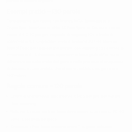
perdita di traffico organico.
Esempi pratici – 130 parole
Consideriamo due casinò con licenza MGA: SpinMaltese e
CryptoSpin. SpinMaltese offre 50 Free Spins su
Starburst
con un
valore di € 0,20 per giro, requisito di wagering 30x e limite di
scommessa € 2. CryptoSpin, invece, propone 30 Free Spins su
Book of Dead
per i depositanti Bitcoin, con wagering 35x e limite di
scommessa € 1,5. Entrambi rispettano le linee guida MGA, ma la
differenza sta nella scelta del gioco e nella presenza di un’opzione
di deposito in criptovaluta, che attrae un pubblico più giovane e
tech‑savvy.
Regole comuni – 120 parole
Limite di scommessa: tipicamente € 1‑€ 5 per giro, per evitare
“bet‑storming”.
Rollover: il valore dei Free Spins deve essere scommesso 20‑40
volte, a seconda del gioco.
Scadenza: i Free Spins scadono entro 7‑14 giorni dalla loro