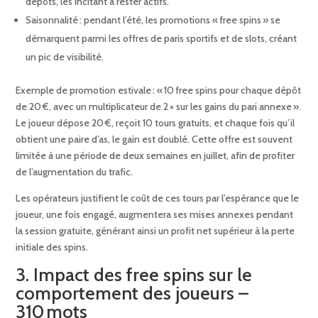
dépôts, les incitant à rester actifs.
Saisonnalité : pendant l’été, les promotions « free spins » se
démarquent parmi les offres de paris sportifs et de slots, créant
un pic de visibilité.
Exemple de promotion estivale : « 10 free spins pour chaque dépôt
de 20 €, avec un multiplicateur de 2 × sur les gains du pari annexe ».
Le joueur dépose 20 €, reçoit 10 tours gratuits, et chaque fois qu’il
obtient une paire d’as, le gain est doublé. Cette offre est souvent
limitée à une période de deux semaines en juillet, afin de profiter
de l’augmentation du trafic.
Les opérateurs justifient le coût de ces tours par l’espérance que le
joueur, une fois engagé, augmentera ses mises annexes pendant
la session gratuite, générant ainsi un profit net supérieur à la perte
initiale des spins.
3. Impact des free spins sur le
comportement des joueurs –
310 mots