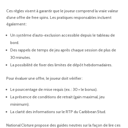
Ces règles visent à garantir que le joueur comprend la vraie valeur
d’une offre de free spins. Les pratiques responsables incluent
également :
Un système d’auto‑exclusion accessible depuis le tableau de
bord.
Des rappels de temps de jeu après chaque session de plus de
30 minutes.
La possibilité de fixer des limites de dépôt hebdomadaires.
Pour évaluer une offre, le joueur doit vérifier :
Le pourcentage de mise requis (ex. : 30 × le bonus).
La présence de conditions de retrait (gain maximal, jeu
minimum).
La clarté des informations sur le RTP du Caribbean Stud.
National Cloture propose des guides neutres sur la façon de lire ces