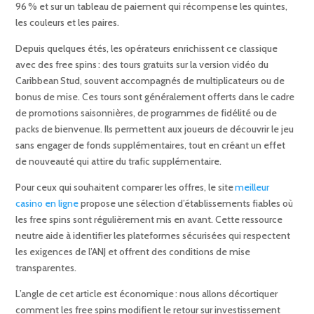
96 % et sur un tableau de paiement qui récompense les quintes,
les couleurs et les paires.
Depuis quelques étés, les opérateurs enrichissent ce classique
avec des free spins : des tours gratuits sur la version vidéo du
Caribbean Stud, souvent accompagnés de multiplicateurs ou de
bonus de mise. Ces tours sont généralement offerts dans le cadre
de promotions saisonnières, de programmes de fidélité ou de
packs de bienvenue. Ils permettent aux joueurs de découvrir le jeu
sans engager de fonds supplémentaires, tout en créant un effet
de nouveauté qui attire du trafic supplémentaire.
Pour ceux qui souhaitent comparer les offres, le site
meilleur
casino en ligne
propose une sélection d’établissements fiables où
les free spins sont régulièrement mis en avant. Cette ressource
neutre aide à identifier les plateformes sécurisées qui respectent
les exigences de l’ANJ et offrent des conditions de mise
transparentes.
L’angle de cet article est économique : nous allons décortiquer
comment les free spins modifient le retour sur investissement