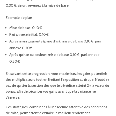
0,30 €; sinon, revenez à la mise de base.
Exemple de plan :
Mise de base : 0,10 €
Pari annexe initial : 0,10 €
Après main gagnante (paire d’as) : mise de base 0,10 €, pari
annexe 0,20 €
Après quinte ou couleur : mise de base 0,10 €, pari annexe
0,30 €
En suivant cette progression, vous maximisez les gains potentiels
des multiplicateurs tout en limitant l’exposition au risque. N’oubliez
pas de quitter la session dès que le bénéfice atteint 2 × la valeur du
bonus, afin de sécuriser vos gains avant que la variance ne
s’inverse.
Ces stratégies, combinées à une lecture attentive des conditions
de mise, permettent d’extraire le meilleur rendement