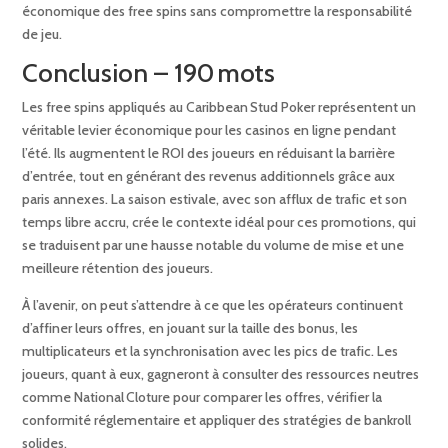
économique des free spins sans compromettre la responsabilité
de jeu.
Conclusion – 190 mots
Les free spins appliqués au Caribbean Stud Poker représentent un
véritable levier économique pour les casinos en ligne pendant
l’été. Ils augmentent le ROI des joueurs en réduisant la barrière
d’entrée, tout en générant des revenus additionnels grâce aux
paris annexes. La saison estivale, avec son afflux de trafic et son
temps libre accru, crée le contexte idéal pour ces promotions, qui
se traduisent par une hausse notable du volume de mise et une
meilleure rétention des joueurs.
À l’avenir, on peut s’attendre à ce que les opérateurs continuent
d’affiner leurs offres, en jouant sur la taille des bonus, les
multiplicateurs et la synchronisation avec les pics de trafic. Les
joueurs, quant à eux, gagneront à consulter des ressources neutres
comme National Cloture pour comparer les offres, vérifier la
conformité réglementaire et appliquer des stratégies de bankroll
solides.