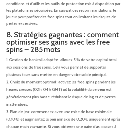
conditions et d’utiliser les outils de protection mis à disposition par
les plateformes sécurisées. En suivant ces recommandations, le
joueur peut profiter des free spins tout en limitant les risques de
pertes excessives.
8. Stratégies gagnantes : comment
optimiser ses gains avec les free
spins – 285 mots
Gestion de bankroll adaptée : allouez 5 % de votre capital total
aux sessions de free spins. Cela vous permet de supporter
plusieurs tours sans mettre en danger votre solde principal.
Choix du moment optimal : activez les free spins pendant les
heures creuses (02 h‑04 h GMT) où la volatilité du serveur est
généralement plus basse, réduisant le risque de lag et de pertes
inattendues.
Plan de jeu : commencez avec une mise de base minimale
(0,10 €) et augmentez le pari annexe de 0,20 € uniquement après
chaque main gagnante. Si vous obtenez une paire d’as, passez à