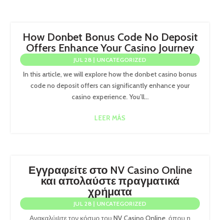
How Donbet Bonus Code No Deposit
Offers Enhance Your Casino Journey
JUL 28
|
UNCATEGORIZED
In this article, we will explore how the donbet casino bonus
code no deposit offers can significantly enhance your
casino experience. You’ll...
LEER MÁS
Εγγραφείτε στο NV Casino Online
και απολαύστε πραγματικά
χρήματα
JUL 28
|
UNCATEGORIZED
Ανακαλύψτε τον κόσμο του NV Casino Online, όπου η