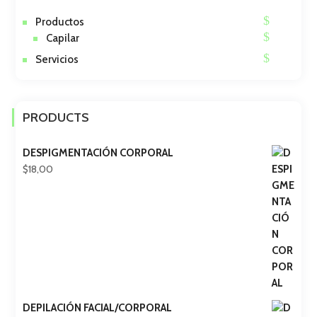
Productos
Capilar
Servicios
PRODUCTS
DESPIGMENTACIÓN CORPORAL
$
18,00
DEPILACIÓN FACIAL/CORPORAL