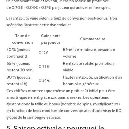
En combinant coût et revenu, le casino réalise un profit net
de 0,20 € − 0,03 € = 0,17 € par joueur qui active les free spins.
La rentabilité varie selon le taux de conversion post‑bonus. Trois
scénarios illustrent cette dynamique :
Taux de
Gains nets
Commentaire
conversion
par joueur
30 % (joueurs
Bénéfice modeste, besoin de
0,12 €
continuent)
volume
55 % (joueurs
Rentabilité solide, promotion
0,22 €
restent 30 min)
viable
80 % (joueurs
Haute rentabilité, justification d’un
0,34 €
restent >1 h)
bonus plus généreux
Ces chiffres montrent que même un petit coût initial peut être
amorti rapidement grâce aux paris annexes. Les opérateurs
ajustent donc la taille du bonus (nombre de spins, multiplicateurs)
en fonction de leurs modèles de conversion afin d’optimiser le ROI
global de la campagne estivale.
5. Saison estivale : pourquoi le