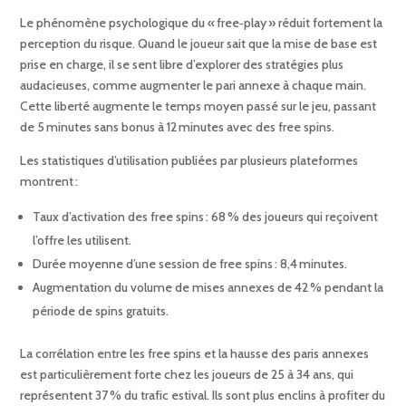
Le phénomène psychologique du « free‑play » réduit fortement la
perception du risque. Quand le joueur sait que la mise de base est
prise en charge, il se sent libre d’explorer des stratégies plus
audacieuses, comme augmenter le pari annexe à chaque main.
Cette liberté augmente le temps moyen passé sur le jeu, passant
de 5 minutes sans bonus à 12 minutes avec des free spins.
Les statistiques d’utilisation publiées par plusieurs plateformes
montrent :
Taux d’activation des free spins : 68 % des joueurs qui reçoivent
l’offre les utilisent.
Durée moyenne d’une session de free spins : 8,4 minutes.
Augmentation du volume de mises annexes de 42 % pendant la
période de spins gratuits.
La corrélation entre les free spins et la hausse des paris annexes
est particulièrement forte chez les joueurs de 25 à 34 ans, qui
représentent 37 % du trafic estival. Ils sont plus enclins à profiter du